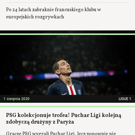
Po 24 latach zabraknie francuskiego klubu w
europejskich rozgrywkach
1 sierpnia 2020
LIGUE 1
PSG kolekcjonuje trofea! Puchar Ligi kolejną
zdobyczą drużyny z Paryża
Gracze PSG wygrali Puchar Ligi, lecz ponownie nie