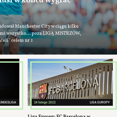
musi w końcu wygrać
dował Manchester City w ciągu kilku
 nimi wszystko... poza LIGĄ MISTRZÓW,
teli" celem nr 1
UNDESLIGA
24 lutego 2022
LIGA EUROPY
o
Liga Europy: FC Barcelona w