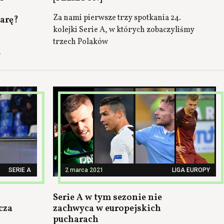
Za nami pierwsze trzy spotkania 24.
karę?
kolejki Serie A, w których zobaczyliśmy
trzech Polaków
i
SERIE A
2 marca 2021
LIGA EUROPY
Serie A w tym sezonie nie
cza
zachwyca w europejskich
pucharach