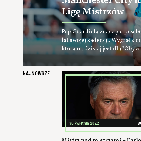
Manchester City 
Ligę Mistrzów
Pep Guardiola znacząco przebu
lat swojej kadencji. Wygrał z
która na dzisiaj jest dla "Obywa
NAJNOWSZE
30 kwietnia 2022
B
Mistrz nad mistrzami – Carl