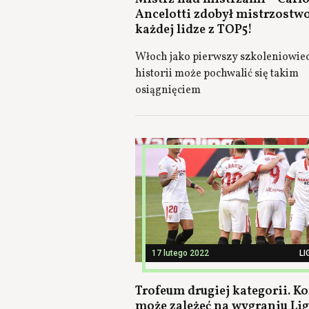
Ancelotti zdobył mistrzostw
każdej lidze z TOP5!
Włoch jako pierwszy szkoleniowie
historii może pochwalić się takim
osiągnięciem
17 lutego 2022
LI
Trofeum drugiej kategorii. K
może zależeć na wygraniu Lig