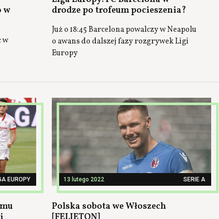
o w
drodze po trofeum pocieszenia?
Już o 18:45 Barcelona powalczy w Neapolu
c w
o awans do dalszej fazy rozgrywek Ligi
Europy
GA EUROPY
13 lutego 2022
SERIE A
omu
Polska sobota we Włoszech
i
[FELIETON]