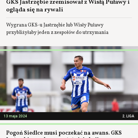
GKS Jastrzębie zremisował z Wisłą Puławy i
ogląda się na rywali
Wygrana GKS-u Jastrzębie lub Wisły Puławy
przybliżyłaby jeden z zespołów do utrzymania
13 maja 2024
2. LIGA
Pogoń Siedlce musi poczekać na awans. GKS