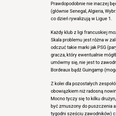
Prawdopodobnie nie inaczej będ
(głównie Senegal, Algieria, Wybr
co dzień rywalizują w Ligue 1.
Każdy klub z ligi francuskiej m
Skala problemu jest różna w za
odczuć takie marki jak PSG (par
gracza, który ewentualnie mógł
umówmy się, nie jest to zawodn
Bordeaux bądź Guingamp (mogą o
Z kolei dla pozostałych zespołó
obowiązkiem niż radosną nowiną
Mocno tyczy się to kilku drużyn,
być zmuszony do puszczenia aż 
tygodni sześciu zawodników) c