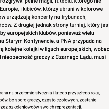
ozgrywki pełne magii, futbolu, którego nie
ropie, i kibiców, którzy ubrani w kolorowe
w urządzają koncerty na trybunach,
ów. Z drugiej jednak strony turniej, który jes
zby europejskich klubów, ponieważ wielu
na Starym Kontynencie, a PNA przypada na
ą kolejne kolejki w ligach europejskich, wobe
d nieobecność graczy z Czarnego Lądu, musi
grana na przełomie stycznia i lutego przyszłego roku,
bów, bo sporo graczy, często czołowych, zostanie
zez szkoleniowców swoich reprezentacji.