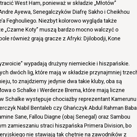
stracić West Ham, ponieważ w składzie „Młotów”
ndre Ayewa, Senegalczyków Diafrę Sakho i Cheikhou
e’a Feghouliego. Niezbyt kolorowo wygląda także
, że „Czarne Koty” muszą bardzo mocno walczyć o
ole również grają gracze z Afryki: Djilobodji, Kone
zwoicie” wypadają drużyny niemieckie i hiszpańskie.
ch dwóch lig, które mają w składzie przynajmniej trzec
eju, to znajdziemy jedynie dwa takie kluby, oba są
Mowa o Schalke i Werderze Brema, które mają liczne
bo w Schalke występuje chociażby reprezentant Kamerunu
ierczyk Nabil Bentaleb czy Ghańczyk Abdul Rahman Baba
Lamine Sane, Fallou Diagne (obaj Senegal) oraz Sambou
łym zamieszaniu straci hiszpańska Primera Division, bo
ryjskiego nie stawiają tak chętnie na zawodników z