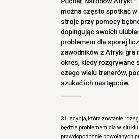
Puchar Narodów Afryki – r
można często spotkać w Eu
stroje przy pomocy bębnó
dopingując swoich ulubieńc
problemem dla sporej lic
zawodników z Afryki gra 
okres, kiedy rozgrywane s
czego wielu trenerów, po
szukać ich następców.
31. edycja, która zostanie roze
będzie problemem dla wielu klu
prawdopodobnie powołanych pr