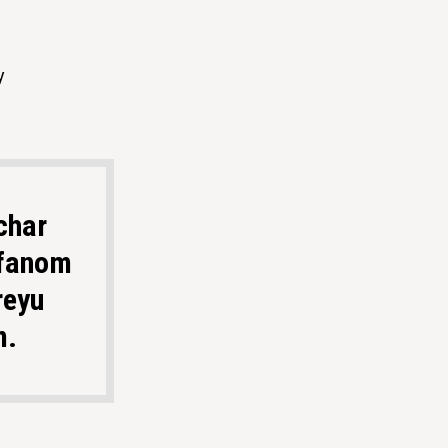
y
char
 fanom
reyu
m.