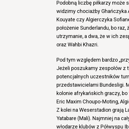
Podobną liczbę piłkarzy może 
widzimy chociażby Ghańczyka A
Kouyate czy Algierczyka Sofian
położenie Sunderlandu, bo raz
utrzymanie, a dwa, że w ich zesp
oraz Wahbi Khazri.
Pod tym względem bardzo „przy
Jeżeli poszukamy zespołów z ty
potencjalnych uczestników turni
przedstawicielami Bundesligi. 
kolonie afrykańskich graczy, 
Eric Maxim Choupo-Moting, Alg
Z kolei na Weserstadion grają 
Yatabare (Mali). Najmniej na ca
włodarze klubów z Półwyspu Ibe