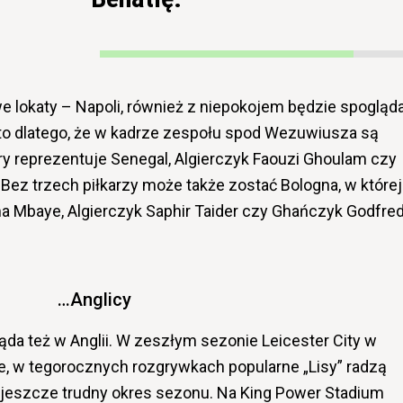
we lokaty – Napoli, również z niepokojem będzie spogląda
 to dlatego, że w kadrze zespołu spod Wezuwiusza są
óry reprezentuje Senegal, Algierczyk Faouzi Ghoulam czy
Bez trzech piłkarzy może także zostać Bologna, w której
a Mbaye, Algierczyk Saphir Taider czy Ghańczyk Godfre
…Anglicy
ąda też w Anglii. W zeszłym sezonie Leicester City w
e, w tegorocznych rozgrywkach popularne „Lisy” radzą
mi jeszcze trudny okres sezonu. Na King Power Stadium