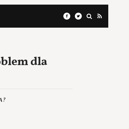
oblem dla
NA?