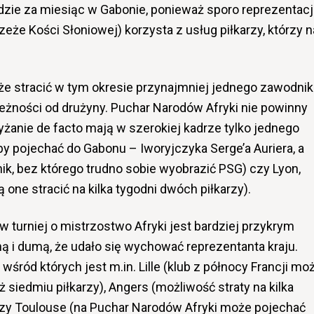
zie za miesiąc w Gabonie, ponieważ sporo reprezentacj
zeże Kości Słoniowej) korzysta z usług piłkarzy, którzy n
oże stracić w tym okresie przynajmniej jednego zawodnik
leżności od drużyny. Puchar Narodów Afryki nie powinny
yżanie de facto mają w szerokiej kadrze tylko jednego
by pojechać do Gabonu – Iworyjczyka Serge’a Auriera, a
ik, bez którego trudno sobie wyobrazić PSG) czy Lyon,
ne stracić na kilka tygodni dwóch piłkarzy).
w turniej o mistrzostwo Afryki jest bardziej przykrym
 i dumą, że udało się wychować reprezentanta kraju.
 wśród których jest m.in. Lille (klub z północy Francji mo
siedmiu piłkarzy), Angers (możliwość straty na kilka
zy Toulouse (na Puchar Narodów Afryki może pojechać