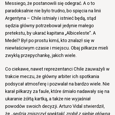
Messiego, że postanowili się odegrać. A o to
paradoksalnie nie było trudno, bo spięcia na linii
Argentyna – Chile istniały i istnieć będą, stąd
sędzia główny potrzebował jedynie małego
pretekstu, by ukarać kapitana „Albiceleste”. A
Medel? Był po prostu kimś, kto znalazł się w
niewłaściwym czasie i miejscu. Obaj piłkarze mieli
zwykłą przepychankę, jakich wiele.
Co ciekawe, nawet reprezentanci Chile zauważyli w
trakcie meczu, że główny arbiter ich spotkania
podsycał atmosferę i pozwalał na bardzo wiele. Nie
karał piłkarzy za faule, które śmiało nadawały się na
ukaranie żółtą kartką, a także nie wyjaśniał
powodów swoich decyzji. Arturo Vidal stwierdził,
że „
sędzia zniszczył spektakl, zrobił z siebie główną