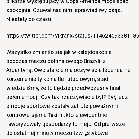
piłkarze występujący w Copa America mogli spać
spokojnie. Czuwał nad nimi sprawiedliwy osąd.
Niestety do czasu.
https://twitter.com/Vikranx/status/11462459338118
Wszystko zmieniło się jak w kalejdoskopie
podczas meczu półfinałowego Brazylii z
Argentyną. Owo starcie ma oczywiście legendarne
korzenie nie tylko na tle futbolowym, stąd
wiedzieliśmy, że to będzie przedwczesny finał
pełen emocji. Czy taki rzeczywiście był? Był, lecz
emocje sportowe zostały zatrute poważnymi
kontrowersjami. Takimi, które ewidentnie
faworyzowały gospodarzy turnieju. Od pierwszej
do ostatniej minuty meczu tzw. „stykowe