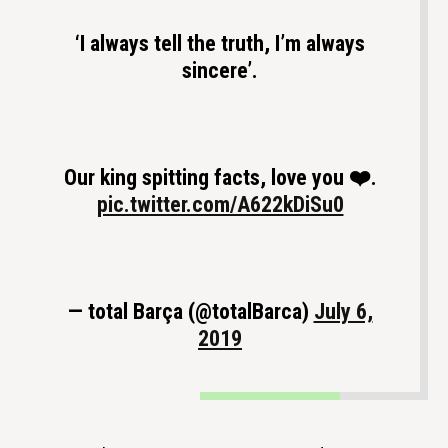
‘I always tell the truth, I’m always
sincere’.
Our king spitting facts, love you ❤️.
pic.twitter.com/A622kDiSu0
— total Barça (@totalBarca)
July 6,
2019