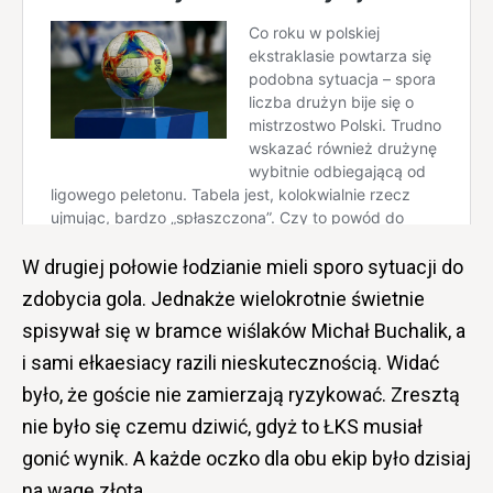
W drugiej połowie łodzianie mieli sporo sytuacji do
zdobycia gola. Jednakże wielokrotnie świetnie
spisywał się w bramce wiślaków Michał Buchalik, a
i sami ełkaesiacy razili nieskutecznością. Widać
było, że goście nie zamierzają ryzykować. Zresztą
nie było się czemu dziwić, gdyż to ŁKS musiał
gonić wynik. A każde oczko dla obu ekip było dzisiaj
na wagę złota.