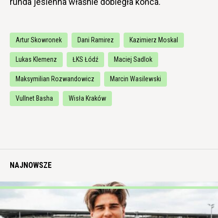
runda jesienna właśnie dobiegła końca.
Artur Skowronek
Dani Ramirez
Kazimierz Moskal
Lukas Klemenz
ŁKS Łódź
Maciej Sadlok
Maksymilian Rozwandowicz
Marcin Wasilewski
Vullnet Basha
Wisła Kraków
NAJNOWSZE