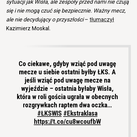
sytuacji jak Wisła, ale zespoły przed nami nie czują
się i nie mogą czuć się bezpiecznie. Ważny mecz,
ale nie decydujący o przyszłości
–
tłumaczył
Kazimierz Moskal.
Co ciekawe, gdyby wziąć pod uwagę
mecze u siebie ostatni byłby ŁKS. A
jeśli wziąć pod uwagę mecze na
wyjeździe – ostatnia byłaby Wisła,
która w roli gościa ugrała w obecnych
rozgrywkach raptem dwa oczka…
#ŁKSWIS
#Ekstraklasa
https://t.co/cu8wcoufbW