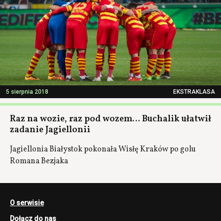
5 sierpnia 2018
EKSTRAKLASA
Raz na wozie, raz pod wozem… Buchalik ułatwił
zadanie Jagiellonii
Jagiellonia Białystok pokonała Wisłę Kraków po golu
Romana Bezjaka
O serwisie
Dołącz do nas