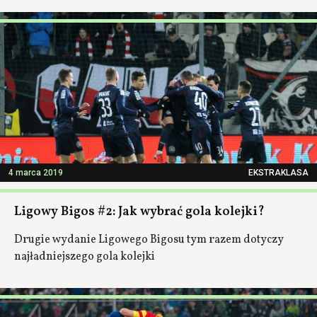
4 marca 2019
EKSTRAKLASA
Ligowy Bigos #2: Jak wybrać gola kolejki?
Drugie wydanie Ligowego Bigosu tym razem dotyczy
najładniejszego gola kolejki