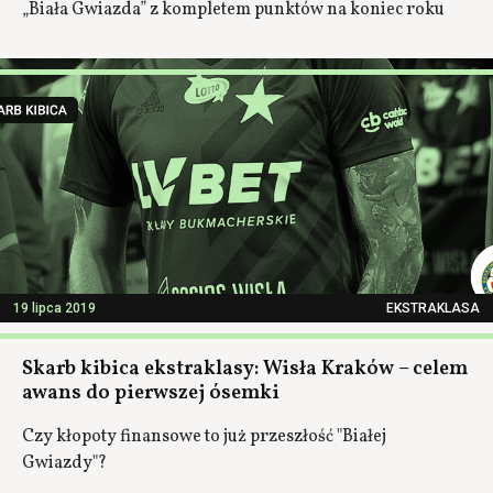
„Biała Gwiazda” z kompletem punktów na koniec roku
19 lipca 2019
EKSTRAKLASA
Skarb kibica ekstraklasy: Wisła Kraków – celem
awans do pierwszej ósemki
Czy kłopoty finansowe to już przeszłość "Białej
Gwiazdy"?