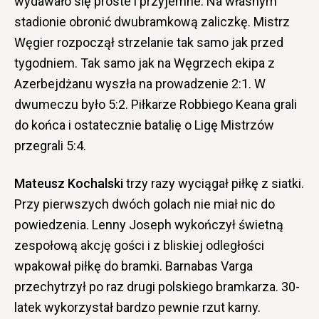
wydawało się proste i przyjemne. Na własnym
stadionie obronić dwubramkową zaliczkę. Mistrz
Węgier rozpoczął strzelanie tak samo jak przed
tygodniem. Tak samo jak na Węgrzech ekipa z
Azerbejdżanu wyszła na prowadzenie 2:1. W
dwumeczu było 5:2. Piłkarze Robbiego Keana grali
do końca i ostatecznie batalię o Ligę Mistrzów
przegrali 5:4.
Mateusz Kochalski
trzy razy wyciągał piłkę z siatki.
Przy pierwszych dwóch golach nie miał nic do
powiedzenia. Lenny Joseph wykończył świetną
zespołową akcję gości i z bliskiej odległości
wpakował piłkę do bramki. Barnabas Varga
przechytrzył po raz drugi polskiego bramkarza. 30-
latek wykorzystał bardzo pewnie rzut karny.