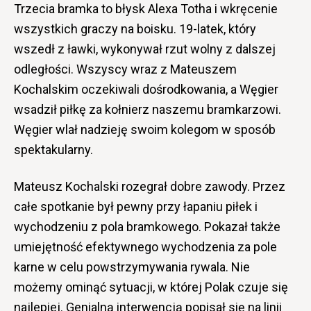
Trzecia bramka to błysk Alexa Totha i wkręcenie
wszystkich graczy na boisku. 19-latek, który
wszedł z ławki, wykonywał rzut wolny z dalszej
odległości. Wszyscy wraz z Mateuszem
Kochalskim oczekiwali dośrodkowania, a Węgier
wsadził piłkę za kołnierz naszemu bramkarzowi.
Węgier wlał nadzieję swoim kolegom w sposób
spektakularny.
Mateusz Kochalski rozegrał dobre zawody. Przez
całe spotkanie był pewny przy łapaniu piłek i
wychodzeniu z pola bramkowego. Pokazał także
umiejętność efektywnego wychodzenia za pole
karne w celu powstrzymywania rywala. Nie
możemy ominąć sytuacji, w której Polak czuje się
najlepiej. Genialną interwencją popisał się na linii