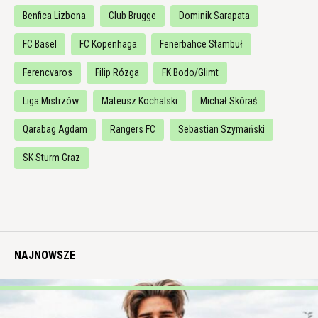
Benfica Lizbona
Club Brugge
Dominik Sarapata
FC Basel
FC Kopenhaga
Fenerbahce Stambuł
Ferencvaros
Filip Rózga
FK Bodo/Glimt
Liga Mistrzów
Mateusz Kochalski
Michał Skóraś
Qarabag Agdam
Rangers FC
Sebastian Szymański
SK Sturm Graz
NAJNOWSZE