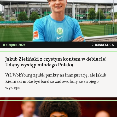
8 sierpnia 2026
2. BUNDESLIGA
Jakub Zieliński z czystym kontem w debiucie!
Udany występ młodego Polaka
VfL Wolfsburg zgubił punkty na inangurację, ale Jakub
Zieliński może być bardzo zadowolony ze swojego
występu