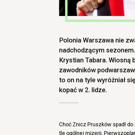
Polonia Warszawa nie zw
nadchodzącym sezonem. 
Krystian Tabara. Wiosną b
zawodników podwarszawsk
to on na tyle wyróżniał si
kopać w 2. lidze.
Choć Znicz Pruszków spadł do 2.
tle ogólnej mizerii. Pierwszop