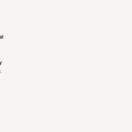
ał
y
.