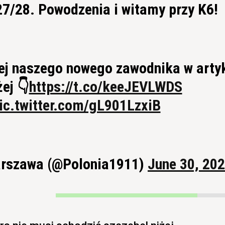
7/28. Powodzenia i witamy przy K6!
iżej naszego nowego zawodnika w arty
ej 👇
https://t.co/keeJEVLWDS
ic.twitter.com/gL901LzxiB
arszawa (@Polonia1911)
June 30, 20