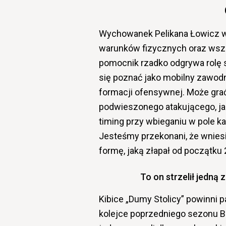
Wychowanek Pelikana Łowicz w
warunków fizycznych oraz wsze
pomocnik rzadko odgrywa rolę s
się poznać jako mobilny zawodn
formacji ofensywnej. Może grać
podwieszonego atakującego, jak
timing przy wbieganiu w pole ka
Jesteśmy przekonani, że wniesi
formę, jaką złapał od początku 
To on strzelił jedną
Kibice „Dumy Stolicy” powinni p
kolejce poprzedniego sezonu Bet