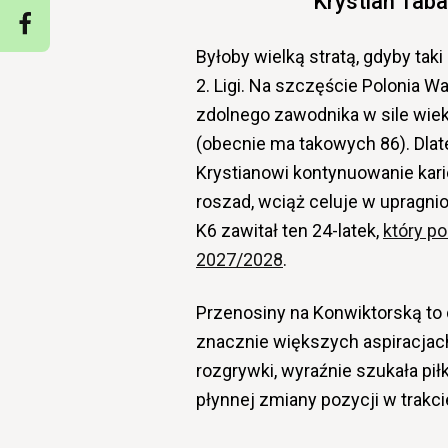
Krystian Taba
Byłoby wielką stratą, gdyby tak
2. Ligi. Na szczęście Polonia 
zdolnego zawodnika w sile wiek
(obecnie ma takowych 86). Dla
Krystianowi kontynuowanie kar
roszad, wciąż celuje w upragni
K6 zawitał ten 24-latek,
który p
2027/2028
.
Przenosiny na Konwiktorską to d
znacznie większych aspiracjach
rozgrywki, wyraźnie szukała pi
płynnej zmiany pozycji w trakc