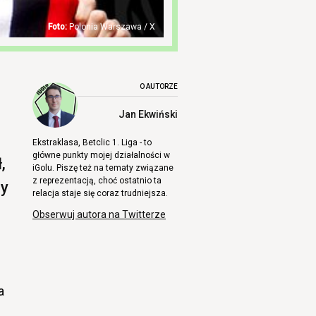
Polonia Warszawa / X
O AUTORZE
Jan Ekwiński
Ekstraklasa, Betclic 1. Liga - to
główne punkty mojej działalności w
,
iGolu. Piszę też na tematy związane
z reprezentacją, choć ostatnio ta
by
relacja staje się coraz trudniejsza.
Obserwuj autora na Twitterze
a