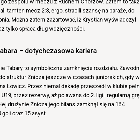
iego zespołu w meczu z Ruchem Chorzów. Zatem to takż
li tamten mecz 2:3, ergo, stracili szansę na baraże, do
onia. Można zatem zażartować, iż Krystian wyświadczył
raz tylko spłaca dług wdzięczności.
Tabara – dotychczasowa kariera
ie Tabary to symboliczne zamknięcie rozdziału. Zawodn
do struktur Znicza jeszcze w czasach juniorskich, gdy w
kana Łowicz. Przez niemal dekadę przeszedł w klubie peł
19, przez rezerwy, aż po awans do 2. ligi i regularną grę
ej drużynie Znicza jego bilans zamknął się na 164
goli oraz 15 asyst.