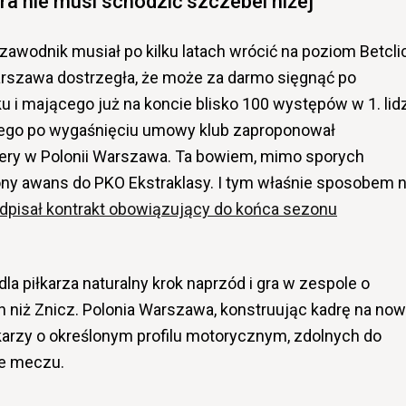
ra nie musi schodzić szczebel niżej
i zawodnik musiał po kilku latach wrócić na poziom Betcli
Warszawa dostrzegła, że może za darmo sięgnąć po
u i mającego już na koncie blisko 100 występów w 1. lid
tego po wygaśnięciu umowy klub zaproponował
iery w Polonii Warszawa. Ta bowiem, mimo sporych
ony awans do PKO Ekstraklasy. I tym właśnie sposobem 
odpisał kontrakt obowiązujący do końca sezonu
la piłkarza naturalny krok naprzód i gra w zespole o
 niż Znicz. Polonia Warszawa, konstruując kadrę na no
łkarzy o określonym profilu motorycznym, zdolnych do
ie meczu.