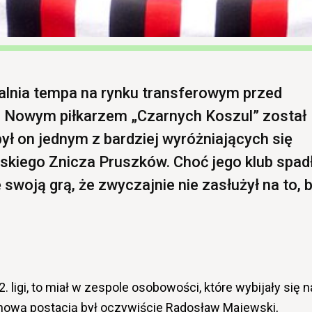
alnia tempa na rynku transferowym przed
Nowym piłkarzem „Czarnych Koszul” został
ył on jednym z bardziej wyróżniających się
iego Znicza Pruszków. Choć jego klub spadł
ę swoją grą, że zwyczajnie nie zasłużył na to, 
 ligi, to miał w zespole osobowości, które wybijały się n
lanową postacią był oczywiście Radosław Majewski,