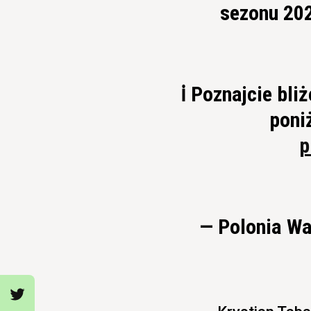
sezonu 202
ℹ️ Poznajcie bl
poniż
p
— Polonia W