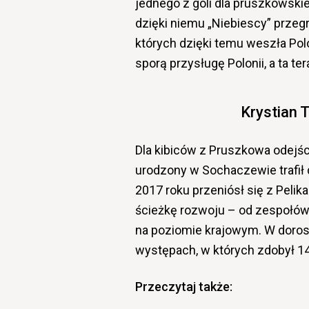
jednego z goli dla pruszkowsk
dzięki niemu „Niebiescy” przegra
których dzięki temu weszła Pol
sporą przysługę Polonii, a ta te
Krystian 
Dla kibiców z Pruszkowa odejśc
urodzony w Sochaczewie trafił 
2017 roku przeniósł się z Peli
ścieżkę rozwoju – od zespołów U
na poziomie krajowym. W dorosł
występach, w których zdobył 14 
Przeczytaj także: