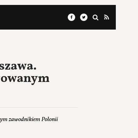
rszawa.
legowanym
owym zawodnikiem Polonii