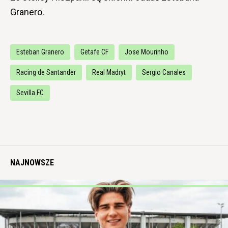
Granero.
Esteban Granero
Getafe CF
Jose Mourinho
Racing de Santander
Real Madryt
Sergio Canales
Sevilla FC
NAJNOWSZE