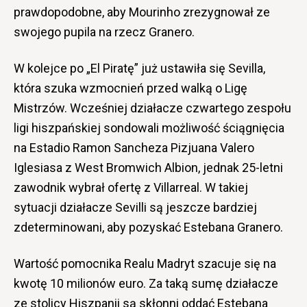
prawdopodobne, aby Mourinho zrezygnował ze
swojego pupila na rzecz Granero.
W kolejce po „El Piratę” już ustawiła się Sevilla,
która szuka wzmocnień przed walką o Ligę
Mistrzów. Wcześniej działacze czwartego zespołu
ligi hiszpańskiej sondowali możliwość ściągnięcia
na Estadio Ramon Sancheza Pizjuana Valero
Iglesiasa z West Bromwich Albion, jednak 25-letni
zawodnik wybrał ofertę z Villarreal. W takiej
sytuacji działacze Sevilli są jeszcze bardziej
zdeterminowani, aby pozyskać Estebana Granero.
Wartość pomocnika Realu Madryt szacuje się na
kwotę 10 milionów euro. Za taką sumę działacze
ze stolicy Hiszpanii są skłonni oddać Estebana