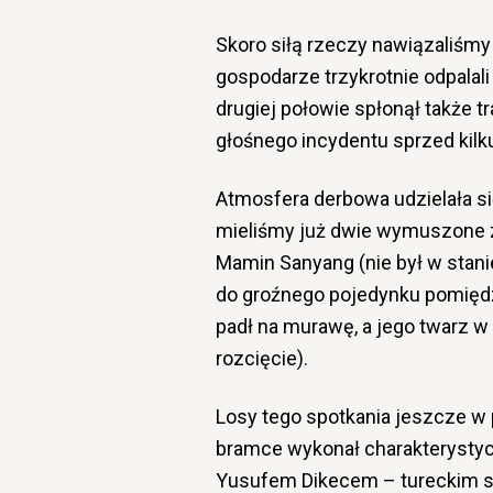
Skoro siłą rzeczy nawiązaliśmy
gospodarze trzykrotnie odpalal
drugiej połowie spłonął także t
głośnego incydentu sprzed kilku
Atmosfera derbowa udzielała się
mieliśmy już dwie wymuszone z
Mamin Sanyang (nie był w stanie
do groźnego pojedynku pomię
padł na murawę, a jego twarz w
rozcięcie).
Losy tego spotkania jeszcze w
bramce wykonał charakterystycz
Yusufem Dikecem – tureckim sp