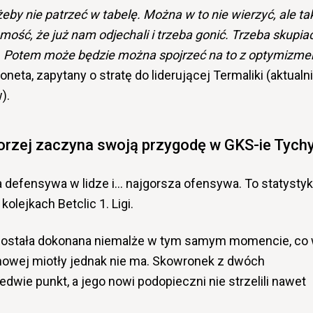
by nie patrzeć w tabelę. Można w to nie wierzyć, ale ta
ość, że już nam odjechali i trzeba gonić. Trzeba skupia
. Potem może będzie można spojrzeć na to z optymizm
eta, zapytany o stratę do liderującej Termaliki (aktualn
).
orzej zaczyna swoją przygodę w GKS-ie Tych
 defensywa w lidze i… najgorsza ofensywa. To statystyk
olejkach Betclic 1. Ligi.
 została dokonana niemalże w tym samym momencie, co
owej miotły jednak nie ma. Skowronek z dwóch
wie punkt, a jego nowi podopieczni nie strzelili nawet