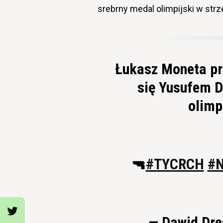
srebrny medal olimpijski w strz
Łukasz Moneta prz
się Yusufem D
olimp
🔫
#TYCRCH
#N
— Dawid Dre