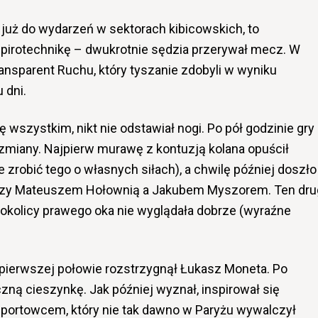
 już do wydarzeń w sektorach kibicowskich, to
i pirotechnikę – dwukrotnie sędzia przerywał mecz. W
ransparent Ruchu, który tyszanie zdobyli w wyniku
 dni.
 wszystkim, nikt nie odstawiał nogi. Po pół godzinie gry
miany. Najpierw murawę z kontuzją kolana opuścił
 zrobić tego o własnych siłach), a chwilę później doszło
dzy Mateuszem Hołownią a Jakubem Myszorem. Ten dru
 okolicy prawego oka nie wyglądała dobrze (wyraźne
 pierwszej połowie rozstrzygnął Łukasz Moneta. Po
ną cieszynkę. Jak później wyznał, inspirował się
ortowcem, który nie tak dawno w Paryżu wywalczył