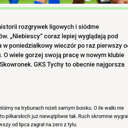
istorii rozgrywek ligowych i siódme
. „Niebiescy” coraz lepiej wyglądają pod
 w poniedziałkowy wieczór po raz pierwszy o
łu. O wiele gorzej swoją pracę w nowym klubie
 Skowronek. GKS Tychy to obecnie najgorsza
liśmy na trybunach niżeli samym boisku. O ile walki nie
o piłkarskich już niewątpliwie tak. Ruch skromnie wygra
szy od lipca zagrał na zero z tyłu.