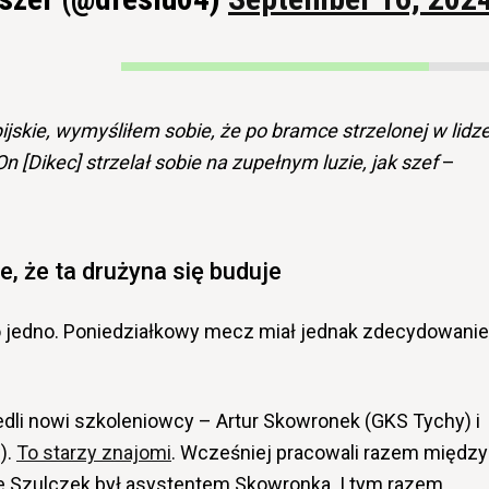
jskie, wymyśliłem sobie, że po bramce strzelonej w lidz
On [Dikec]
strzelał sobie na zupełnym luzie, jak szef
–
e, że ta drużyna się buduje
to jedno. Poniedziałkowy mecz miał jednak zdecydowanie
dli nowi szkoleniowcy – Artur Skowronek (GKS Tychy) i
).
To starzy znajomi
. Wcześniej pracowali razem między
e Szulczek był asystentem Skowronka. I tym razem,