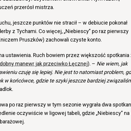
czeń przerósł mistrza.
uchu, jeszcze punktów nie stracił – w debiucie pokonał
derby z Tychami. Co więcej, „Niebiescy” po raz pierwszy
 Zniczem Pruszków) zachowali czyste konto.
a ustawienia. Ruch bowiem przez większość spotkania 
dobny manewr jak przeciwko Łęcznej
). –
Nie wiem, jak
awieniu czuję się lepiej. Nie jest to natomiast problem, g
jak w końcówce, gdzie te szyki jeszcze bardziej związaliś
adlok.
wa po raz pierwszy w tym sezonie wygrała dwa spotkan
dlenie oczywiście w ligowej tabeli, gdzie „Niebiescy” na
 barażowej.