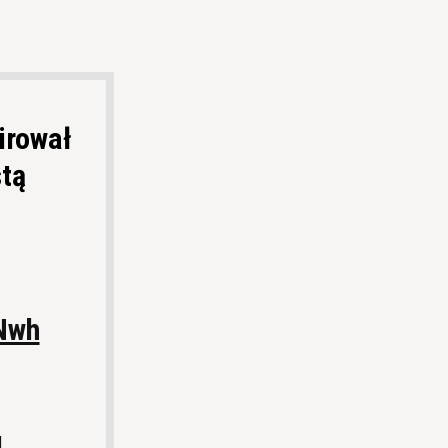
irował
tą
Nwh
4