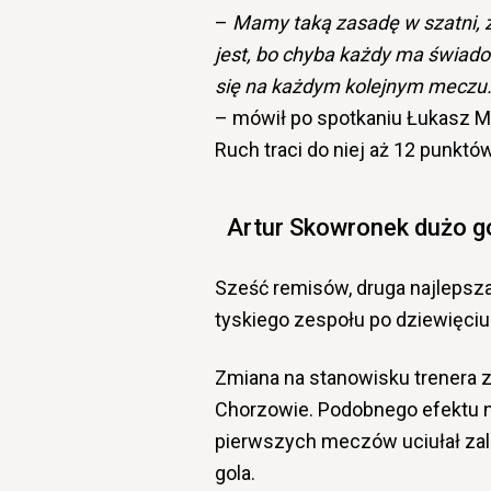
–
Mamy taką zasadę w szatni, że
jest, bo chyba każdy ma świadom
się na każdym kolejnym meczu
– mówił po spotkaniu Łukasz Mon
Ruch traci do niej aż 12 punktów
Artur Skowronek dużo g
Sześć remisów, druga najlepsza
tyskiego zespołu po dziewięciu k
Zmiana na stanowisku trenera
Chorzowie. Podobnego efektu n
pierwszych meczów uciułał zaled
gola.