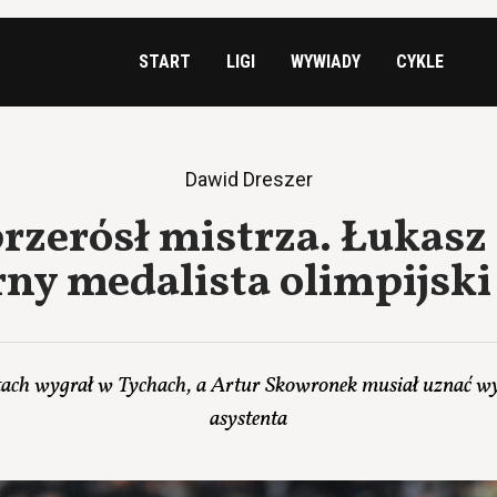
START
LIGI
WYWIADY
CYKLE
Dawid Dreszer
rzerósł mistrza. Łukas
rny medalista olimpijski
ach wygrał w Tychach, a Artur Skowronek musiał uznać w
asystenta