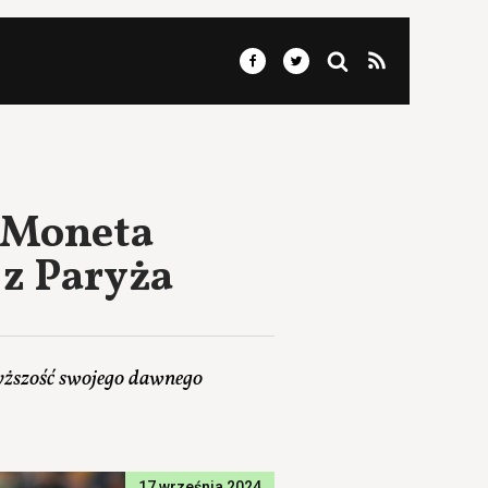
z Moneta
 z Paryża
yższość swojego dawnego
17 września 2024