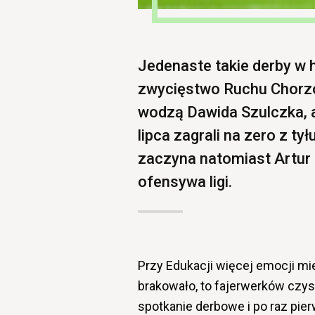
Jedenaste takie derby w h
zwycięstwo Ruchu Chorzów
wodzą Dawida Szulczka, a
lipca zagrali na zero z ty
zaczyna natomiast Artur
ofensywa ligi.
Przy Edukacji więcej emocji mie
brakowało, to fajerwerków czyst
spotkanie derbowe i po raz pierw