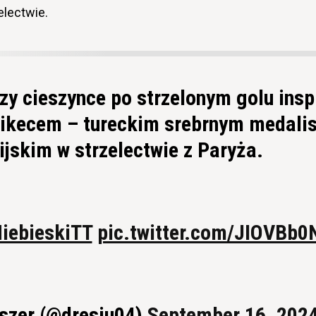
electwie.
y cieszynce po strzelonym golu insp
ikecem – tureckim srebrnym medalis
ijskim w strzelectwie z Paryża.
iebieskiTT
pic.twitter.com/JIOVBb0
szer (@dresiu04)
September 16, 202