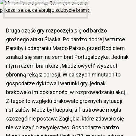
pokazał serce, celebrując zdobycie bramki
(fot. Grzegorz Rutkowski / iGol.pl)
Druga część gry rozpoczęła się od bardzo
groźnego ataku Śląska. Po bardzo dobrej wrzutce
Paraiby i odegraniu Marco Paixao, przed Rodiciem
znalazł się sam na sam brat Portugalczyka. Jednak
i tym razem bramkarz „Miedziowych” wyszedł
obronną ręką z opresji. W dalszych minutach to
gospodarze dyktowali warunki gry, jednak
brakowało im dokładności w rozprowadzaniu akcji.
Z tegoż to względu brakowało groźnych sytuacji
i strzałów. Mecz był kiepski, a frustrować mogła
szczególnie postawa Zagłębia, które zdawało się
nie walczyć o zwycięstwo. Gospodarze bardzo