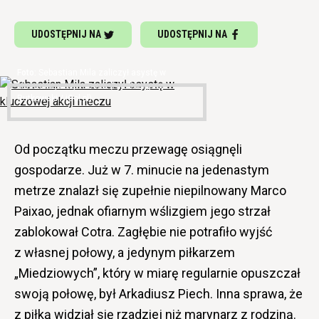
UDOSTĘPNIJ NA
UDOSTĘPNIJ NA
Sebastian Mila zaliczył asystę w
kluczowej akcji meczu (fot. Grzegorz
Rutkowski / iGol.pl)
Od początku meczu przewagę osiągnęli
gospodarze. Już w 7. minucie na jedenastym
metrze znalazł się zupełnie niepilnowany Marco
Paixao, jednak ofiarnym wślizgiem jego strzał
zablokował Cotra. Zagłębie nie potrafiło wyjść
z własnej połowy, a jedynym piłkarzem
„Miedziowych”, który w miarę regularnie opuszczał
swoją połowę, był Arkadiusz Piech. Inna sprawa, że
z piłką widział się rzadziej niż marynarz z rodziną.