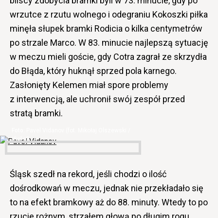
bliscy zdobycia bramki byli w 73. minucie, gdy po
wrzutce z rzutu wolnego i odegraniu Kokoszki piłka
minęła słupek bramki Rodicia o kilka centymetrów
po strzale Marco. W 83. minucie najlepszą sytuację
w meczu mieli goście, gdy Cotra zagrał ze skrzydła
do Błąda, który huknął sprzed pola karnego.
Zasłonięty Kelemen miał spore problemy
z interwencją, ale uchronił swój zespół przed
stratą bramki.
Pavel Vidanov (fot. Mikołaj Olszewski /
iGol.pl)
Śląsk szedł na rekord, jeśli chodzi o ilość
dośrodkowań w meczu, jednak nie przekładało się
to na efekt bramkowy aż do 88. minuty. Wtedy to po
rzucie rożnym, strzałem głową po długim rogu,