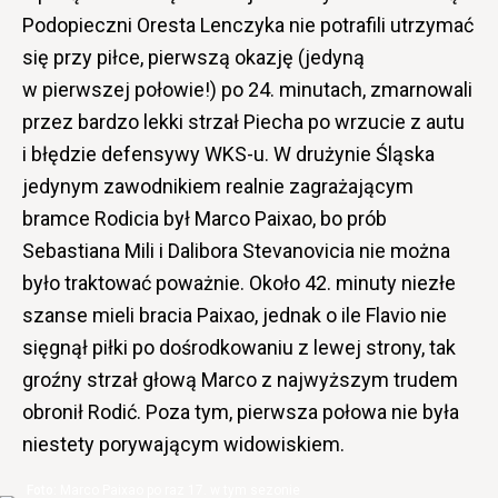
Podopieczni Oresta Lenczyka nie potrafili utrzymać
się przy piłce, pierwszą okazję (jedyną
w pierwszej połowie!) po 24. minutach, zmarnowali
przez bardzo lekki strzał Piecha po wrzucie z autu
i błędzie defensywy WKS-u. W drużynie Śląska
jedynym zawodnikiem realnie zagrażającym
bramce Rodicia był Marco Paixao, bo prób
Sebastiana Mili i Dalibora Stevanovicia nie można
było traktować poważnie. Około 42. minuty niezłe
szanse mieli bracia Paixao, jednak o ile Flavio nie
sięgnął piłki po dośrodkowaniu z lewej strony, tak
groźny strzał głową Marco z najwyższym trudem
obronił Rodić. Poza tym, pierwsza połowa nie była
niestety porywającym widowiskiem.
Marco Paixao po raz 17. w tym sezonie