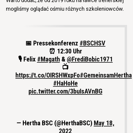
Warto dodać, że od 2019 roku na ławce trenerskiej
mogliśmy oglądać ośmiu różnych szkoleniowców.
📅 Pressekonferenz
#BSCHSV
⏰ 12:30 Uhr
🎙 Felix
#Magath
&
@FrediBobic1971
📺
https://t.co/OIRSHWxpFo
#GemeinsamHertha
#HaHoHe
pic.twitter.com/3buIsAVnBG
— Hertha BSC (@HerthaBSC)
May 18,
2022