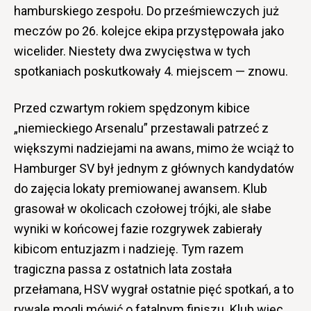
hamburskiego zespołu. Do prześmiewczych już
meczów po 26. kolejce ekipa przystępowała jako
wicelider. Niestety dwa zwycięstwa w tych
spotkaniach poskutkowały 4. miejscem — znowu.
Przed czwartym rokiem spędzonym kibice
„niemieckiego Arsenalu” przestawali patrzeć z
większymi nadziejami na awans, mimo że wciąż to
Hamburger SV był jednym z głównych kandydatów
do zajęcia lokaty premiowanej awansem. Klub
grasował w okolicach czołowej trójki, ale słabe
wyniki w końcowej fazie rozgrywek zabierały
kibicom entuzjazm i nadzieję. Tym razem
tragiczna passa z ostatnich lata została
przełamana, HSV wygrał ostatnie pięć spotkań, a to
rywale mogli mówić o fatalnym finiszu. Klub więc