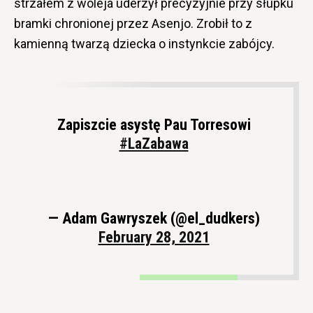
strzałem z woleja uderzył precyzyjnie przy słupku
bramki chronionej przez Asenjo. Zrobił to z
kamienną twarzą dziecka o instynkcie zabójcy.
Zapiszcie asystę Pau Torresowi
#LaZabawa
— Adam Gawryszek (@el_dudkers)
February 28, 2021