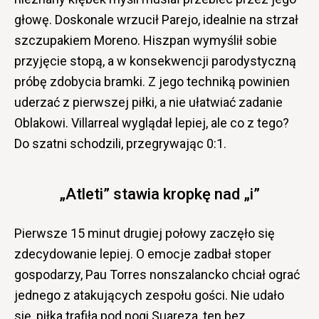
głowę. Doskonale wrzucił Parejo, idealnie na strzał
szczupakiem Moreno. Hiszpan wymyślił sobie
przyjęcie stopą, a w konsekwencji parodystyczną
próbę zdobycia bramki. Z jego techniką powinien
uderzać z pierwszej piłki, a nie ułatwiać zadanie
Oblakowi. Villarreal wyglądał lepiej, ale co z tego?
Do szatni schodzili, przegrywając 0:1.
„Atleti” stawia kropkę nad „i”
Pierwsze 15 minut drugiej połowy zaczęło się
zdecydowanie lepiej. O emocje zadbał stoper
gospodarzy, Pau Torres nonszalancko chciał ograć
jednego z atakujących zespołu gości. Nie udało
się, piłka trafiła pod nogi Suareza, ten bez