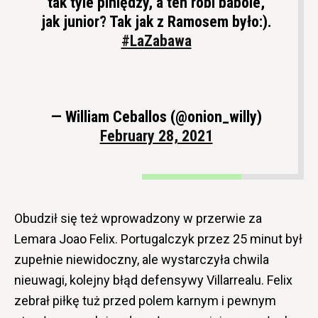
tak tyle piniędzy, a ten robi babole,
jak junior? Tak jak z Ramosem było:).
#LaZabawa
— William Ceballos (@onion_willy)
February 28, 2021
Obudził się też wprowadzony w przerwie za
Lemara Joao Felix. Portugalczyk przez 25 minut był
zupełnie niewidoczny, ale wystarczyła chwila
nieuwagi, kolejny błąd defensywy Villarrealu. Felix
zebrał piłkę tuż przed polem karnym i pewnym