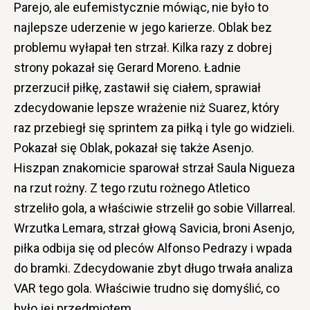
Parejo, ale eufemistycznie mówiąc, nie było to
najlepsze uderzenie w jego karierze. Oblak bez
problemu wyłapał ten strzał. Kilka razy z dobrej
strony pokazał się Gerard Moreno. Ładnie
przerzucił piłkę, zastawił się ciałem, sprawiał
zdecydowanie lepsze wrażenie niż Suarez, który
raz przebiegł się sprintem za piłką i tyle go widzieli.
Pokazał się Oblak, pokazał się także Asenjo.
Hiszpan znakomicie sparował strzał Saula Nigueza
na rzut rożny. Z tego rzutu rożnego Atletico
strzeliło gola, a właściwie strzelił go sobie Villarreal.
Wrzutka Lemara, strzał głową Savicia, broni Asenjo,
piłka odbija się od pleców Alfonso Pedrazy i wpada
do bramki. Zdecydowanie zbyt długo trwała analiza
VAR tego gola. Właściwie trudno się domyślić, co
było jej przedmiotem.