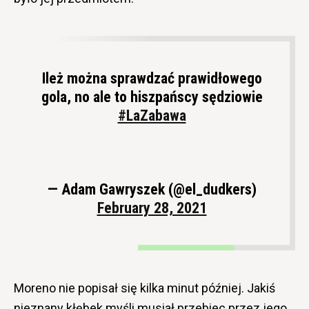
Ileż można sprawdzać prawidłowego
gola, no ale to hiszpańscy sędziowie
#LaZabawa
— Adam Gawryszek (@el_dudkers)
February 28, 2021
Moreno nie popisał się kilka minut później. Jakiś
nieznany kłębek myśli musiał przebiec przez jego