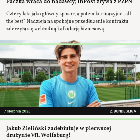
Paczka wraca do nadawcy; InPost zrywa z PZPN
Cztery lata jako główny sposor, a potem kurtuazyjne „all
the best”. Nadzieja na spokojne przedłużenie kontraktu
zderzyła się z chłodną kalkulacją biznesową
7 sierpnia 2026
2. BUNDESLIGA
Jakub Zieliński zadebiutuje w pierwszej
drużynie VfL Wolfsburg!