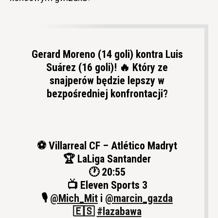
Gerard Moreno (14 goli) kontra Luis
Suárez (16 goli)! 🔥 Który ze
snajperów będzie lepszy w
bezpośredniej konfrontacji?
⚽️ Villarreal CF – Atlético Madryt
🏆 LaLiga Santander
🕐 20:55
📺 Eleven Sports 3
🎙
@Mich_Mit
i
@marcin_gazda
🇪🇸
#lazabawa