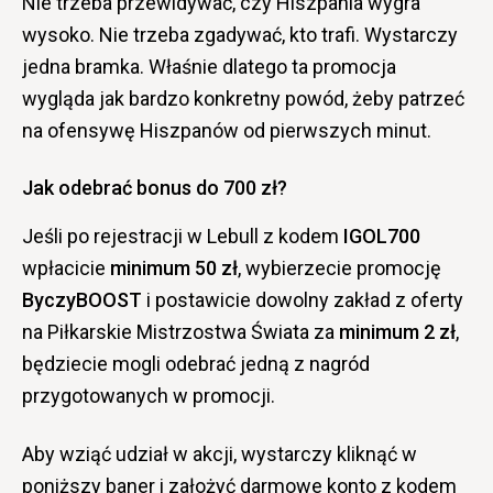
Nie trzeba przewidywać, czy Hiszpania wygra
wysoko. Nie trzeba zgadywać, kto trafi. Wystarczy
jedna bramka. Właśnie dlatego ta promocja
wygląda jak bardzo konkretny powód, żeby patrzeć
na ofensywę Hiszpanów od pierwszych minut.
Jak odebrać bonus do 700 zł?
Jeśli po rejestracji w Lebull z kodem
IGOL700
wpłacicie
minimum 50 zł
, wybierzecie promocję
ByczyBOOST
i postawicie dowolny zakład z oferty
na Piłkarskie Mistrzostwa Świata za
minimum 2 zł
,
będziecie mogli odebrać jedną z nagród
przygotowanych w promocji.
Aby wziąć udział w akcji, wystarczy kliknąć w
poniższy baner i założyć darmowe konto z kodem