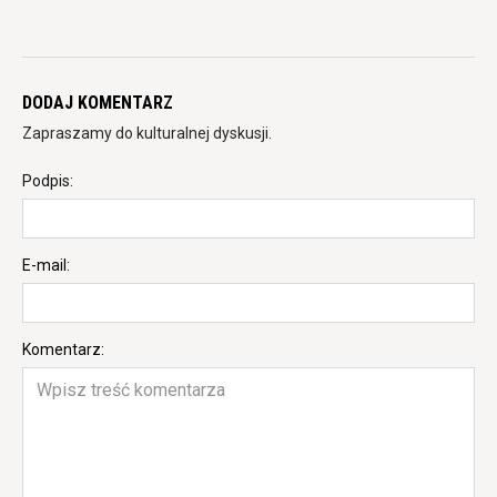
DODAJ KOMENTARZ
Zapraszamy do kulturalnej dyskusji.
Podpis:
E-mail:
Komentarz: