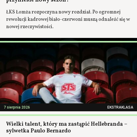
przyniesie nowy sezon?
ŁKS Łomża rozpoczyna nowy rozdział. Po ogromnej
rewolucji kadrowej biało-czerwoni muszą odnaleźć się w
nowej rzeczywistości.
7 sierpnia 2026
EKSTRAKLASA
Wielki talent, który ma zastąpić Hellebranda –
sylwetka Paulo Bernardo