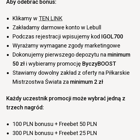
Aby odebrać bonus:
Klikamy w
TEN LINK
Zakładamy darmowe konto w Lebull
Podczas rejestracji wpisujemy kod
IGOL700
Wyrażamy wymagane zgody marketingowe
Dokonujemy pierwszego depozytu na
minimum
50 zł
i wybieramy promocję
ByczyBOOST
Stawiamy dowolny zakład z oferty na Piłkarskie
Mistrzostwa Świata za
minimum 2 zł
Każdy uczestnik promocji może wybrać jedną z
trzech nagród:
100 PLN bonusu + Freebet 50 PLN
300 PLN bonusu + Freebet 25 PLN