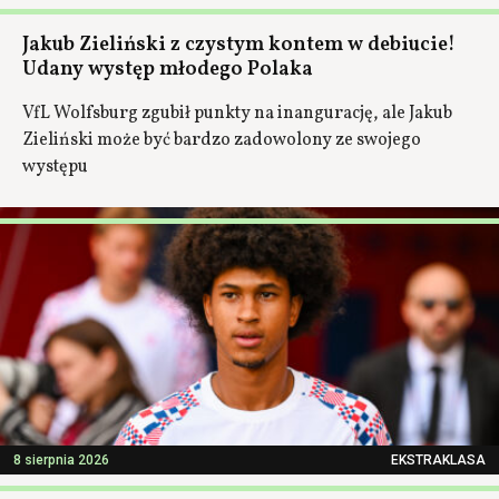
Jakub Zieliński z czystym kontem w debiucie!
Udany występ młodego Polaka
VfL Wolfsburg zgubił punkty na inangurację, ale Jakub
Zieliński może być bardzo zadowolony ze swojego
występu
8 sierpnia 2026
EKSTRAKLASA