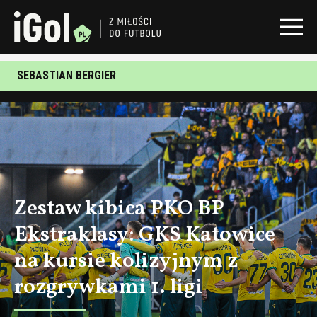
SEBASTIAN BERGIER
Zestaw kibica PKO BP
Ekstraklasy: GKS Katowice
na kursie kolizyjnym z
rozgrywkami 1. ligi