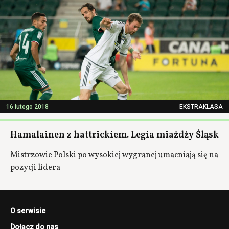
16 lutego 2018
EKSTRAKLASA
Hamalainen z hattrickiem. Legia miażdży Śląsk
Mistrzowie Polski po wysokiej wygranej umacniają się na
pozycji lidera
O serwisie
Dołącz do nas