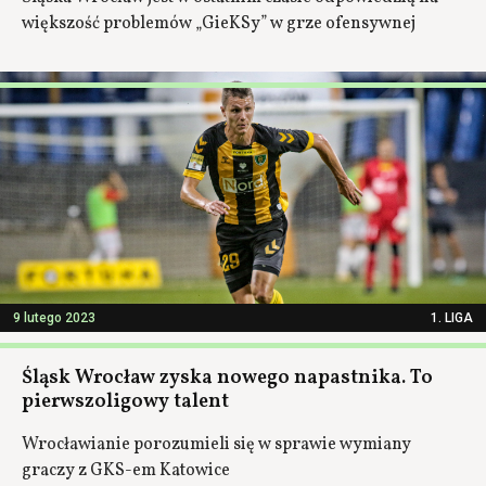
większość problemów „GieKSy” w grze ofensywnej
9 lutego 2023
1. LIGA
Śląsk Wrocław zyska nowego napastnika. To
pierwszoligowy talent
Wrocławianie porozumieli się w sprawie wymiany
graczy z GKS-em Katowice