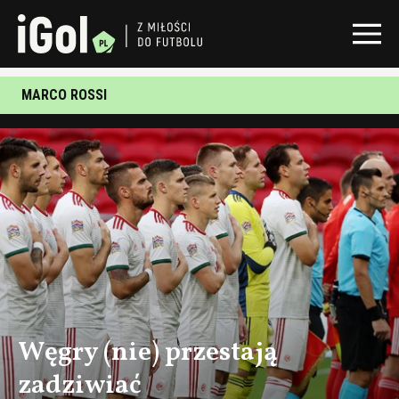
MARCO ROSSI
Węgry (nie) przestają
zadziwiać