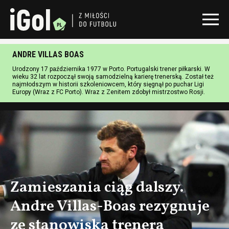
ANDRE VILLAS BOAS
Urodzony 17 października 1977 w Porto. Portugalski trener piłkarski. W
wieku 32 lat rozpoczął swoją samodzielną karierę trenerską. Został też
najmłodszym w historii szkoleniowcem, który sięgnął po puchar Ligi
Europy (Wraz z FC Porto). Wraz z Zenitem zdobył mistrzostwo Rosji.
Zamieszania ciąg dalszy.
Andre Villas-Boas rezygnuje
ze stanowiska trenera