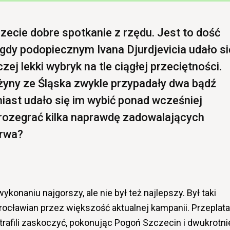
zecie dobre spotkanie z rzędu. Jest to dość
 gdy podopiecznym Ivana Djurdjevicia udało si
zej lekki wybryk na tle ciągłej przeciętności.
żyny ze Śląska zwykle przypadały dwa bądź
miast udało się im wybić ponad wcześniej
rozegrać kilka naprawdę zadowalających
trwa?
konaniu najgorszy, ale nie był też najlepszy. Był taki
wrocławian przez większość aktualnej kampanii. Przeplata
trafili zaskoczyć, pokonując Pogoń Szczecin i dwukrotni