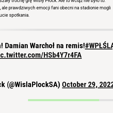
szały trochę grę Wisły Płock. Ale to wciąż nie było to.
, ale prawdziwych emocji fani obecni na stadionie mogli
cie spotkania.
a! Damian Warchoł na remis!
#WPŁŚL
ic.twitter.com/HSb4Y7r4FA
ck (@WislaPlockSA)
October 29, 202