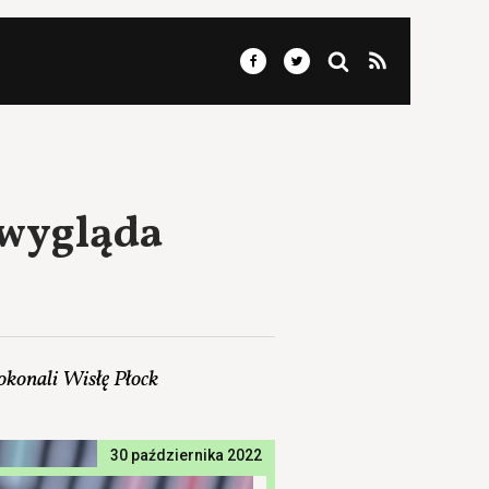
 wygląda
okonali Wisłę Płock
30 października 2022