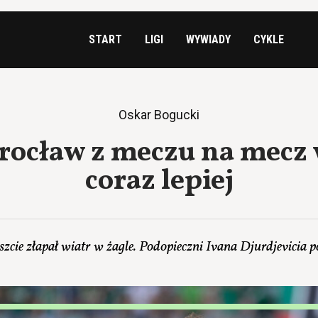
START
LIGI
WYWIADY
CYKLE
Oskar Bogucki
rocław z meczu na mecz
coraz lepiej
zcie złapał wiatr w żagle. Podopieczni Ivana Djurdjevicia p