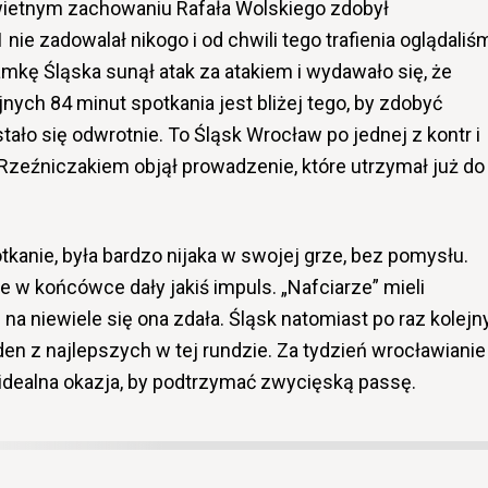
wietnym zachowaniu Rafała Wolskiego zdobył
ie zadowalał nikogo i od chwili tego trafienia oglądaliś
kę Śląska sunął atak za atakiem i wydawało się, że
ych 84 minut spotkania jest bliżej tego, by zdobyć
ało się odwrotnie. To Śląsk Wrocław po jednej z kontr i
zeźniczakiem objął prowadzenie, które utrzymał już do
tkanie, była bardzo nijaka w swojej grze, bez pomysłu.
w końcówce dały jakiś impuls. „Nafciarze” mieli
 na niewiele się ona zdała. Śląsk natomiast po raz kolejn
en z najlepszych w tej rundzie. Za tydzień wrocławianie
 idealna okazja, by podtrzymać zwycięską passę.