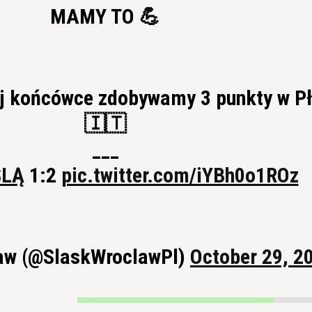
MAMY TO 💪
j końcówce zdobywamy 3 punkty w P
🇮🇹
___
ŚLĄ
1:2
pic.twitter.com/iYBh0o1ROz
aw (@SlaskWroclawPl)
October 29, 2