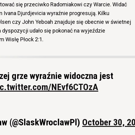
tować się przeciwko Radomiakowi czy Warcie. Widać
m Ivana Djurdjevicia wyraźnie progresują. Kilku
Olsen czy John Yeboah znajduje się obecnie w świetnej
h dyspozycji udało się pokonać na wyjeździe
 Wisłę Płock 2:1.
zej grze wyraźnie widoczna jest
ic.twitter.com/NEvf6CTOzA
aw (@SlaskWroclawPl)
October 30, 2