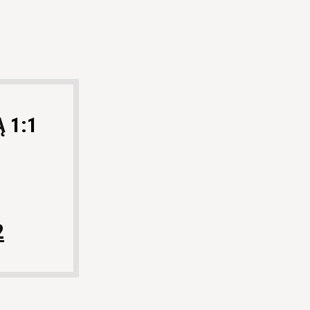
Ą
1:1
2