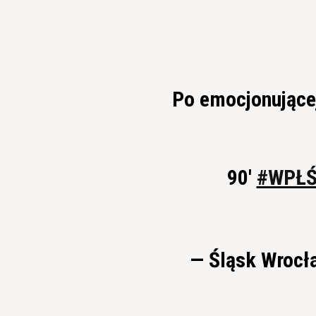
Po emocjonujące
90'
#WPŁ
— Śląsk Wrocł