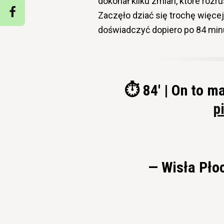
dokonał kilku zmian, które rozru
Zaczęło dziać się trochę więcej
doświadczyć dopiero po 84 minu
⏱ 84' | On to m
p
— Wisła Pło