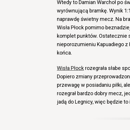
Wtedy to Damian Warchoł po ś
wyrównującą bramkę. Wynik 1:1 n
naprawdę świetny mecz. Na bram
Wisła Płock pomimo beznadziejn
komplet punktów. Ostatecznie st
nieporozumieniu Kapuadiego z R
końca.
Wisła Płock
rozegrała słabe spo
Dopiero zmiany przeprowadzone 
przewagę w posiadaniu piłki, ale
rozegrał bardzo dobry mecz, jed
jadą do Legnicy, więc będzie to