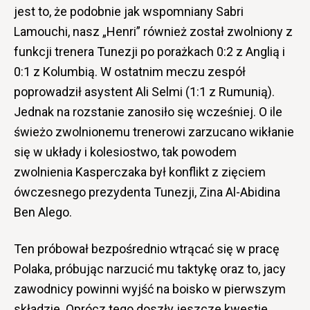
jest to, że podobnie jak wspomniany Sabri
Lamouchi, nasz „Henri” również został zwolniony z
funkcji trenera Tunezji po porażkach 0:2 z Anglią i
0:1 z Kolumbią. W ostatnim meczu zespół
poprowadził asystent Ali Selmi (1:1 z Rumunią).
Jednak na rozstanie zanosiło się wcześniej. O ile
świeżo zwolnionemu trenerowi zarzucano wikłanie
się w układy i kolesiostwo, tak powodem
zwolnienia Kasperczaka był konflikt z zięciem
ówczesnego prezydenta Tunezji, Zina Al-Abidina
Ben Alego.
Ten próbował bezpośrednio wtrącać się w pracę
Polaka, próbując narzucić mu taktykę oraz to, jacy
zawodnicy powinni wyjść na boisko w pierwszym
składzie. Oprócz tego doszły jeszcze kwestie