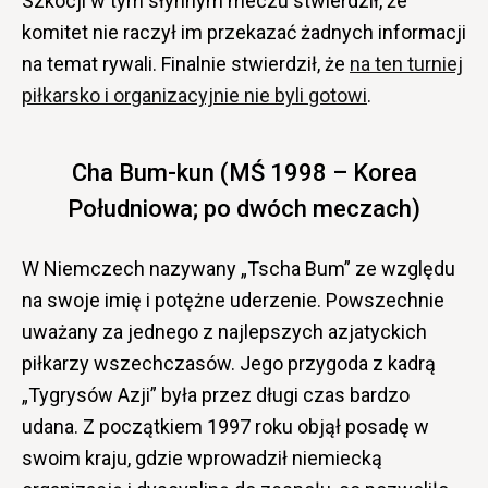
Szkocji w tym słynnym meczu stwierdził, że
komitet nie raczył im przekazać żadnych informacji
na temat rywali. Finalnie stwierdził, że
na ten turniej
piłkarsko i organizacyjnie nie byli gotowi
.
Cha Bum-kun (MŚ 1998 – Korea
Południowa; po dwóch meczach)
W Niemczech nazywany „Tscha Bum” ze względu
na swoje imię i potężne uderzenie. Powszechnie
uważany za jednego z najlepszych azjatyckich
piłkarzy wszechczasów. Jego przygoda z kadrą
„Tygrysów Azji” była przez długi czas bardzo
udana. Z początkiem 1997 roku objął posadę w
swoim kraju, gdzie wprowadził niemiecką