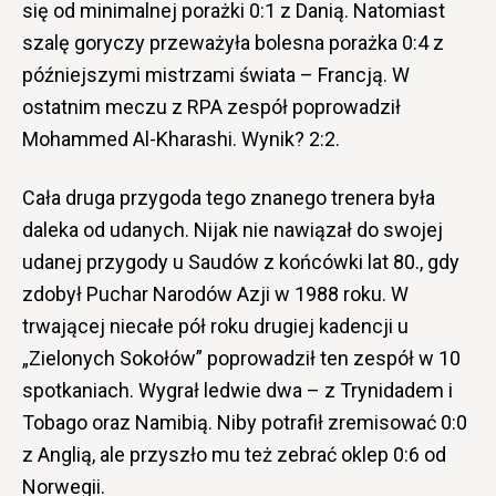
się od minimalnej porażki 0:1 z Danią. Natomiast
szalę goryczy przeważyła bolesna porażka 0:4 z
późniejszymi mistrzami świata – Francją. W
ostatnim meczu z RPA zespół poprowadził
Mohammed Al-Kharashi. Wynik? 2:2.
Cała druga przygoda tego znanego trenera była
daleka od udanych. Nijak nie nawiązał do swojej
udanej przygody u Saudów z końcówki lat 80., gdy
zdobył Puchar Narodów Azji w 1988 roku. W
trwającej niecałe pół roku drugiej kadencji u
„Zielonych Sokołów” poprowadził ten zespół w 10
spotkaniach. Wygrał ledwie dwa – z Trynidadem i
Tobago oraz Namibią. Niby potrafił zremisować 0:0
z Anglią, ale przyszło mu też zebrać oklep 0:6 od
Norwegii.