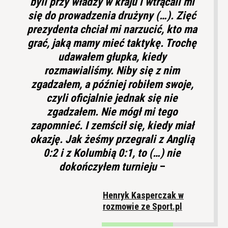
byli przy władzy w kraju i wtrącali mi
się do prowadzenia drużyny (…). Zięć
prezydenta chciał mi narzucić, kto ma
grać, jaką mamy mieć taktykę. Trochę
udawałem głupka, kiedy
rozmawialiśmy. Niby się z nim
zgadzałem, a później robiłem swoje,
czyli oficjalnie jednak się nie
zgadzałem. Nie mógł mi tego
zapomnieć. I zemścił się, kiedy miał
okazję. Jak żeśmy przegrali z Anglią
0:2 i z Kolumbią 0:1, to (…) nie
dokończyłem turnieju
–
Henryk Kasperczak w
rozmowie ze Sport.pl