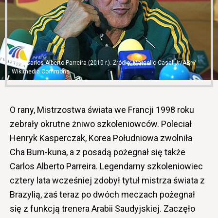
Carlos Alberto Parreira (2010 r.). Źródło: Marcello Casal Jr/ABr /
Wikimedia Commons
O rany, Mistrzostwa świata we Francji 1998 roku
zebrały okrutne żniwo szkoleniowców. Poleciał
Henryk Kasperczak, Korea Południowa zwolniła
Cha Bum-kuna, a z posadą pożegnał się także
Carlos Alberto Parreira. Legendarny szkoleniowiec
cztery lata wcześniej zdobył tytuł mistrza świata z
Brazylią, zaś teraz po dwóch meczach pożegnał
się z funkcją trenera Arabii Saudyjskiej. Zaczęło