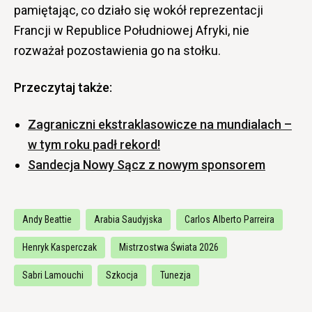
pamiętając, co działo się wokół reprezentacji
Francji w Republice Południowej Afryki, nie
rozważał pozostawienia go na stołku.
Przeczytaj także:
Zagraniczni ekstraklasowicze na mundialach –
w tym roku padł rekord!
Sandecja Nowy Sącz z nowym sponsorem
Andy Beattie
Arabia Saudyjska
Carlos Alberto Parreira
Henryk Kasperczak
Mistrzostwa Świata 2026
Sabri Lamouchi
Szkocja
Tunezja