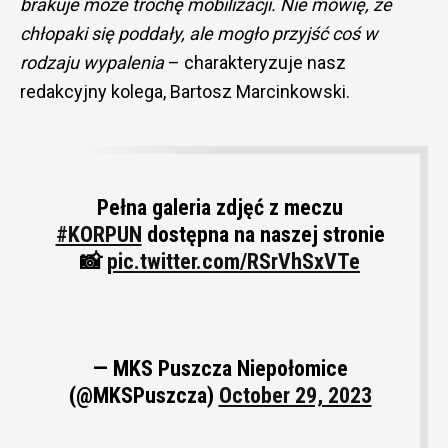
brakuje może trochę mobilizacji. Nie mówię, że
chłopaki się poddały, ale mogło przyjść coś w
rodzaju wypalenia
– charakteryzuje nasz
redakcyjny kolega, Bartosz Marcinkowski.
Pełna galeria zdjęć z meczu
#KORPUN
dostępna na naszej stronie
📸
pic.twitter.com/RSrVhSxVTe
— MKS Puszcza Niepołomice
(@MKSPuszcza)
October 29, 2023