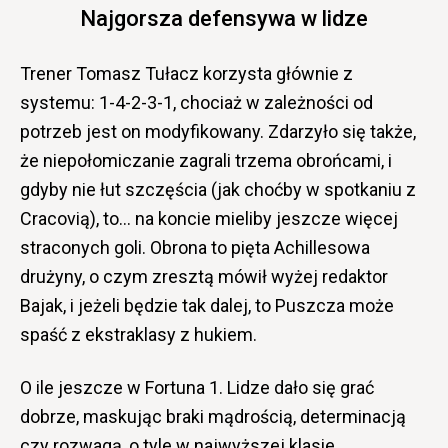
Najgorsza defensywa w lidze
Trener Tomasz Tułacz korzysta głównie z
systemu: 1-4-2-3-1, chociaż w zależności od
potrzeb jest on modyfikowany. Zdarzyło się także,
że niepołomiczanie zagrali trzema obrońcami, i
gdyby nie łut szczęścia (jak choćby w spotkaniu z
Cracovią), to… na koncie mieliby jeszcze więcej
straconych goli. Obrona to pięta Achillesowa
drużyny, o czym zresztą mówił wyżej redaktor
Bajak, i jeżeli będzie tak dalej, to Puszcza może
spaść z ekstraklasy z hukiem.
O ile jeszcze w Fortuna 1. Lidze dało się grać
dobrze, maskując braki mądrością, determinacją
czy rozwagą, o tyle w najwyższej klasie