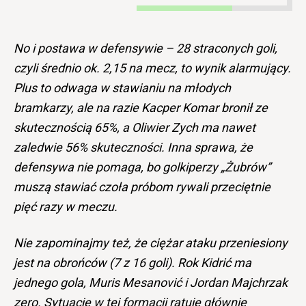
No i postawa w defensywie – 28 straconych goli,
czyli średnio ok. 2,15 na mecz, to wynik alarmujący.
Plus to odwaga w stawianiu na młodych
bramkarzy, ale na razie Kacper Komar bronił ze
skutecznością 65%, a Oliwier Zych ma nawet
zaledwie 56% skuteczności. Inna sprawa, że
defensywa nie pomaga, bo golkiperzy „Żubrów”
muszą stawiać czoła próbom rywali przeciętnie
pięć razy w meczu.
Nie zapominajmy też, że ciężar ataku przeniesiony
jest na obrońców (7 z 16 goli). Rok Kidrić ma
jednego gola, Muris Mesanović i Jordan Majchrzak
zero. Sytuację w tej formacji ratuje głównie