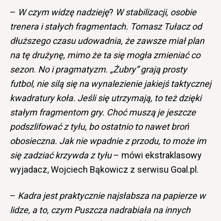
–
W czym widzę nadzieję
?
W stabilizacji, osobie
trenera i stałych fragmentach. Tomasz Tułacz od
dłuższego czasu udowadnia, że zawsze miał plan
na tę drużynę, mimo że ta się mogła zmieniać co
sezon. No i pragmatyzm. „Żubry” grają prosty
futbol, nie silą się na wynalezienie jakiejś taktycznej
kwadratury koła. Jeśli się utrzymają, to też dzięki
stałym fragmentom gry. Choć muszą je jeszcze
podszlifować z tyłu, bo ostatnio to nawet broń
obosieczna. Jak nie wpadnie z przodu, to może im
się zadziać krzywda z tyłu
– mówi ekstraklasowy
wyjadacz, Wojciech Bąkowicz z serwisu Goal.pl.
–
Kadra jest praktycznie najsłabsza na papierze w
lidze, a to, czym Puszcza nadrabiała na innych