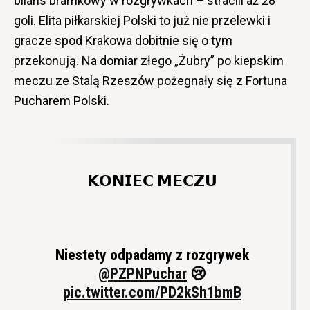
bilans bramkowy w rozgrywkach – stracili aż 28
goli. Elita piłkarskiej Polski to już nie przelewki i
gracze spod Krakowa dobitnie się o tym
przekonują. Na domiar złego „Żubry” po kiepskim
meczu ze Stalą Rzeszów pożegnały się z Fortuna
Pucharem Polski.
𝗞𝗢𝗡𝗜𝗘𝗖 𝗠𝗘𝗖𝗭𝗨
Niestety odpadamy z rozgrywek
@PZPNPuchar
😢
pic.twitter.com/PD2kSh1bmB