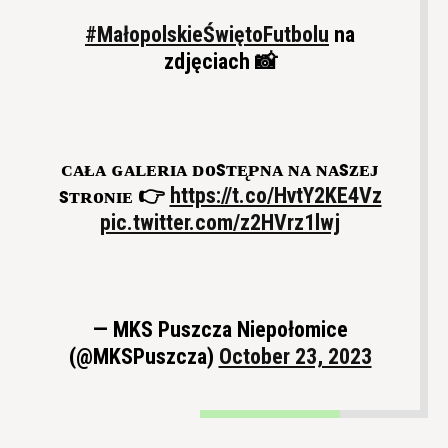
#MałopolskieŚwiętoFutbolu
na
zdjęciach 📸
ᴄᴀᴌᴀ ɢᴀʟᴇʀɪᴀ ᴅᴏsᴛᴇ̨ᴘɴᴀ ɴᴀ ɴᴀsᴢᴇᴊ
sᴛʀᴏɴɪᴇ 👉
https://t.co/HvtY2KE4Vz
pic.twitter.com/z2HVrz1lwj
— MKS Puszcza Niepołomice
(@MKSPuszcza)
October 23, 2023