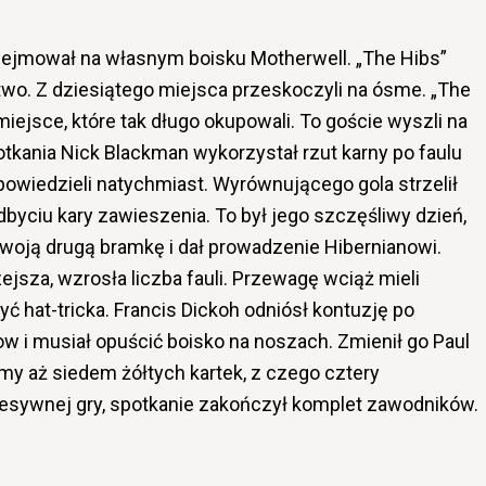
odejmował na własnym boisku Motherwell. „The Hibs”
wo. Z dziesiątego miejsca przeskoczyli na ósme. „The
 miejsce, które tak długo okupowali. To goście wyszli na
tkania Nick Blackman wykorzystał rzut karny po faulu
owiedzieli natychmiast. Wyrównującego gola strzelił
odbyciu kary zawieszenia. To był jego szczęśliwy dzień,
swoją drugą bramkę i dał prowadzenie Hibernianowi.
zejsza, wzrosła liczba fauli. Przewagę wciąż mieli
 hat-tricka. Francis Dickoh odniósł kontuzję po
 i musiał opuścić boisko na noszach. Zmienił go Paul
my aż siedem żółtych kartek, z czego cztery
esywnej gry, spotkanie zakończył komplet zawodników.