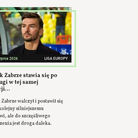
erpnia 2026
LIGA EUROPY
k Zabrze stawia się po
ugi w tej samej
cji…
Zabrze walczył i postawił się
kolejny silniejszemu
i, ale do szczęśliwego
enia jest droga daleka.