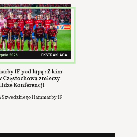
erpnia 2026
EKSTRAKLASA
rby IF pod lupą : Z kim
 Częstochowa zmierzy
Lidze Konferencji
a Szwedzkiego Hammarby IF