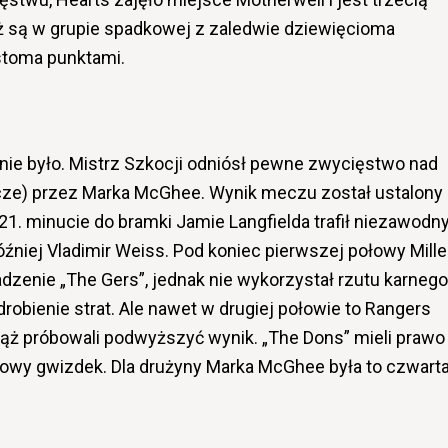
ąż są w grupie spadkowej z zaledwie dziewięcioma
stoma punktami.
nie było. Mistrz Szkocji odniósł pewne zwycięstwo nad
e) przez Marka McGhee. Wynik meczu został ustalony
 21. minucie do bramki Jamie Langfielda trafił niezawodn
później Vladimir Weiss. Pod koniec pierwszej połowy Mille
enie „The Gers”, jednak nie wykorzystał rzutu karnego
robienie strat. Ale nawet w drugiej połowie to Rangers
ąż próbowali podwyższyć wynik. „The Dons” mieli prawo
cowy gwizdek. Dla drużyny Marka McGhee była to czwart