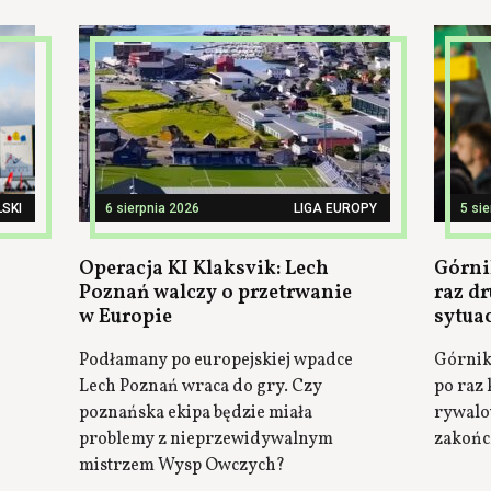
SKI
6 sierpnia 2026
LIGA EUROPY
5 si
Operacja KI Klaksvik: Lech
Górni
Poznań walczy o przetrwanie
raz dr
w Europie
sytua
Podłamany po europejskiej wpadce
Górnik 
Lech Poznań wraca do gry. Czy
po raz 
poznańska ekipa będzie miała
rywalow
problemy z nieprzewidywalnym
zakończ
mistrzem Wysp Owczych?