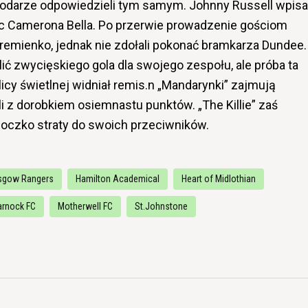
darze odpowiedzieli tym samym. Johnny Russell wpisa
jąc Camerona Bella. Po przerwie prowadzenie gościom
remienko, jednak nie zdołali pokonać bramkarza Dundee.
ić zwycięskiego gola dla swojego zespołu, ale próba ta
licy świetlnej widniał remis.n „Mandarynki” zajmują
i z dorobkiem osiemnastu punktów. „The Killie” zaś
ą oczko straty do swoich przeciwników.
sgow Rangers
Hamilton Academical
Heart of Midlothian
arnock FC
Motherwell FC
St.Johnstone