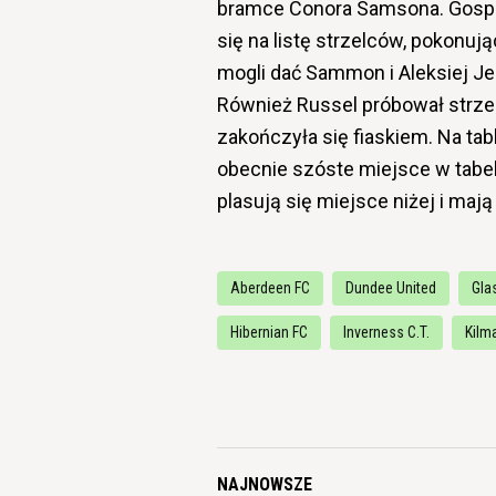
bramce Conora Samsona. Gospo
się na listę strzelców, pokonu
mogli dać Sammon i Aleksiej Je
Również Russel próbował strzel
zakończyła się fiaskiem. Na tab
obecnie szóste miejsce w tabel
plasują się miejsce niżej i maj
Aberdeen FC
Dundee United
Gla
Hibernian FC
Inverness C.T.
Kilm
NAJNOWSZE