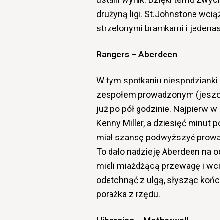
drużyną ligi. St.Johnstone wci
strzelonymi bramkami i jedena
Rangers – Aberdeen
W tym spotkaniu niespodzianki 
zespołem prowadzonym (jeszcz
już po pół godzinie. Najpierw w
Kenny Miller, a dziesięć minut 
miał szansę podwyższyć prowadz
To dało nadzieję Aberdeen na od
mieli miażdżącą przewagę i wci
odetchnąć z ulgą, słysząc koń
porażka z rzędu.