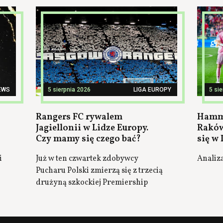
EWS
5 sierpnia 2026
LIGA EUROPY
5 si
Rangers FC rywalem
Hamma
Jagiellonii w Lidze Europy.
Raków
Czy mamy się czego bać?
się w 
i
Już w ten czwartek zdobywcy
Analiz
Pucharu Polski zmierzą się z trzecią
drużyną szkockiej Premiership