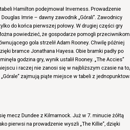
 tabeli Hamilton podejmował Inverness. Prowadzenie
 Douglas Imrie – dawny zawodnik „Górali”. Zawodnicy
tylko do końca pierwszej połowy. W drugiej części gry
. Można powiedzieć, że gospodarze pomogli przeciwnikom
ównującego gola strzelił Adam Rooney. Chwilę później
zięki bramce Jonathana Hayesa. Obie bramki padły po
inęła godzina gry, wynik ustalił Rooney. „The Accies”
ejscu i raczej nie zanosi się w najbliższym czasie na to,
. „Górale” zajmują piąte miejsce w tabeli z jednopunktow
ię mecz Dundee z Kilmarnock. Już w 7. minucie żółtą
ko pierwsi na prowadzenie wyszli „The Killie”, dzięki