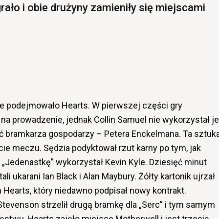
ało i obie drużyny zamieniły się miejscami
e podejmowało Hearts. W pierwszej części gry
na prowadzenie, jednak Collin Samuel nie wykorzystał je
ać bramkarza gospodarzy – Petera Enckelmana. Ta sztuk
cie meczu. Sędzia podyktował rzut karny po tym, jak
. „Jedenastkę” wykorzystał Kevin Kyle. Dziesięć minut
li ukarani Ian Black i Alan Maybury. Żółty kartonik ujrzał
n Hearts, który niedawno podpisał nowy kontrakt.
tevenson strzelił drugą bramkę dla „Serc” i tym samym
ięstwu, Hearts zajęło miejsce Motherwell i jest trzecią