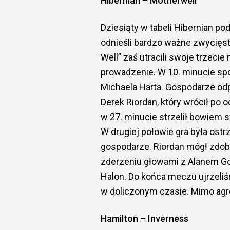
Hibernian – Motherwell
Dziesiąty w tabeli Hibernian p
odnieśli bardzo ważne zwycięst
Well” zaś utracili swoje trzecie
prowadzenie. W 10. minucie spo
Michaela Harta. Gospodarze odp
Derek Riordan, który wrócił po 
w 27. minucie strzelił bowiem 
W drugiej połowie gra była ostr
gospodarze. Riordan mógł zdobyć
zderzeniu głowami z Alanem Gow
Halon. Do końca meczu ujrzeliś
w doliczonym czasie. Mimo agr
Hamilton – Inverness