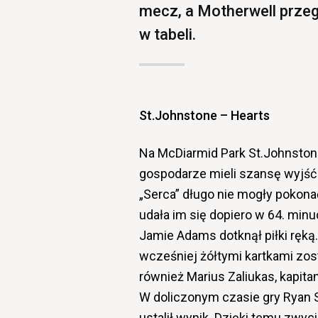
mecz, a Motherwell przegr
w tabeli.
St.Johnstone – Hearts
Na McDiarmid Park St.Johnston
gospodarze mieli szansę wyjść 
„Serca” długo nie mogły pokon
udała im się dopiero w 64. minu
Jamie Adams dotknął piłki ręką
wcześniej żółtymi kartkami zosta
również Marius Zaliukas, kapita
W doliczonym czasie gry Ryan S
ustalił wynik. Dzięki temu zwyc