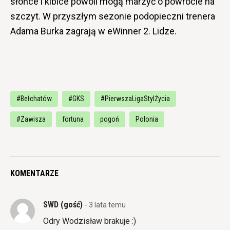
słońce i kibice powoli mogą marzyć o powrocie na
szczyt. W przyszłym sezonie podopieczni trenera
Adama Burka zagrają w eWinner 2. Lidze.
#Bełchatów
#GKS
#PierwszaLigaStylŻycia
#Zawisza
fortuna
pogoń
Polonia
KOMENTARZE
SWD (gość)
- 3 lata temu
Odry Wodzisław brakuje :)