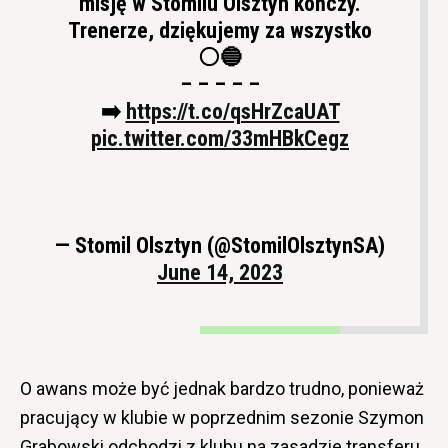
misję w Stomilu Olsztyn kończy.
Trenerze, dziękujemy za wszystko
⚪🔵
– – – – –
➡️
https://t.co/qsHrZcaUAT
pic.twitter.com/33mHBkCegz
— Stomil Olsztyn (@StomilOlsztynSA)
June 14, 2023
O awans może być jednak bardzo trudno, ponieważ
pracujący w klubie w poprzednim sezonie Szymon
Grabowski odchodzi z klubu na zasadzie transferu