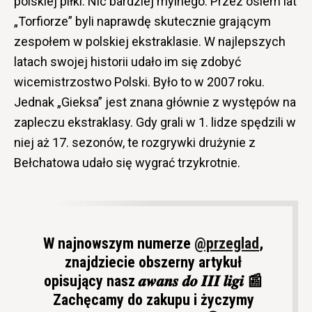
polskiej piłki. Nic bardziej mylnego. Przez osiem lat
„Torfiorze” byli naprawdę skutecznie grającym
zespołem w polskiej ekstraklasie. W najlepszych
latach swojej historii udało im się zdobyć
wicemistrzostwo Polski. Było to w 2007 roku.
Jednak „Gieksa” jest znana głównie z występów na
zapleczu ekstraklasy. Gdy grali w 1. lidze spędzili w
niej aż 17. sezonów, te rozgrywki drużynie z
Bełchatowa udało się wygrać trzykrotnie.
W najnowszym numerze
@przeglad
,
znajdziecie obszerny artykuł
opisujący nasz 𝒂𝒘𝒂𝒏𝒔 𝒅𝒐 𝑰𝑰𝑰 𝒍𝒊𝒈𝒊 📰
Zachęcamy do zakupu i życzymy