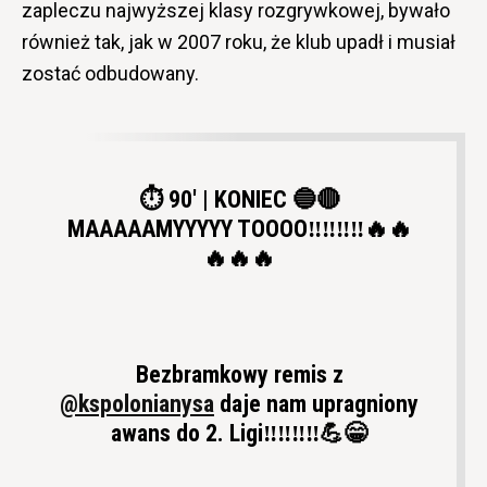
zapleczu najwyższej klasy rozgrywkowej, bywało
również tak, jak w 2007 roku, że klub upadł i musiał
zostać odbudowany.
⏱️ 90' | KONIEC 🔵🔴
MAAAAAMYYYYY TOOOO‼️‼️‼️‼️🔥🔥
🔥🔥🔥
Bezbramkowy remis z
@kspolonianysa
daje nam upragniony
awans do 2. Ligi‼️‼️‼️‼️💪😁