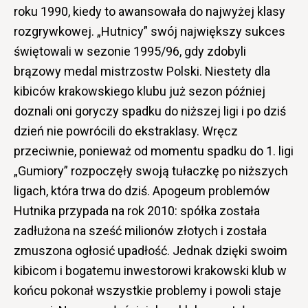
roku 1990, kiedy to awansowała do najwyżej klasy
rozgrywkowej. „Hutnicy” swój największy sukces
świętowali w sezonie 1995/96, gdy zdobyli
brązowy medal mistrzostw Polski. Niestety dla
kibiców krakowskiego klubu już sezon później
doznali oni goryczy spadku do niższej ligi i po dziś
dzień nie powrócili do ekstraklasy. Wręcz
przeciwnie, ponieważ od momentu spadku do 1. ligi
„Gumiory” rozpoczęły swoją tułaczkę po niższych
ligach, która trwa do dziś. Apogeum problemów
Hutnika przypada na rok 2010: spółka została
zadłużona na sześć milionów złotych i została
zmuszona ogłosić upadłość. Jednak dzięki swoim
kibicom i bogatemu inwestorowi krakowski klub w
końcu pokonał wszystkie problemy i powoli staje