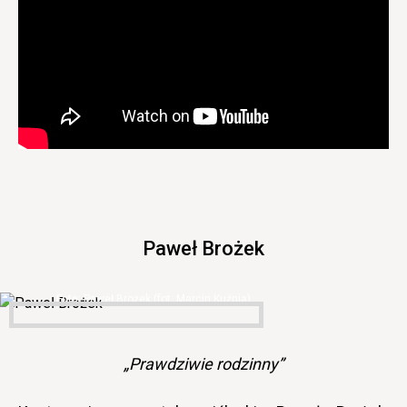
Paweł Brożek
Paweł Brożek (fot. Marcin Kuźnia)
„Prawdziwie rodzinny”