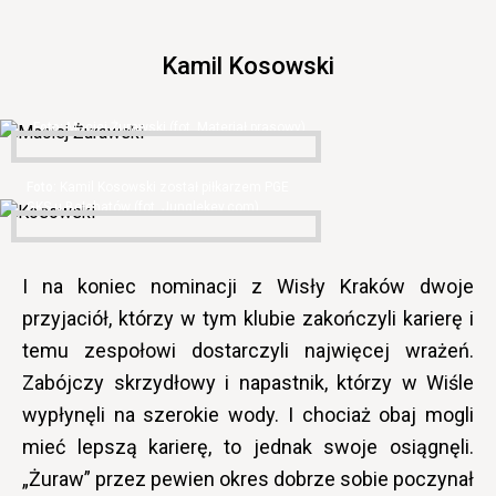
Kamil Kosowski
Maciej Żurawski (fot. Materiał prasowy)
Kamil Kosowski został piłkarzem PGE
GKS-u Bełchatów (fot. Junglekey.com)
I na koniec nominacji z Wisły Kraków dwoje
przyjaciół, którzy w tym klubie zakończyli karierę i
temu zespołowi dostarczyli najwięcej wrażeń.
Zabójczy skrzydłowy i napastnik, którzy w Wiśle
wypłynęli na szerokie wody. I chociaż obaj mogli
mieć lepszą karierę, to jednak swoje osiągnęli.
„Żuraw” przez pewien okres dobrze sobie poczynał