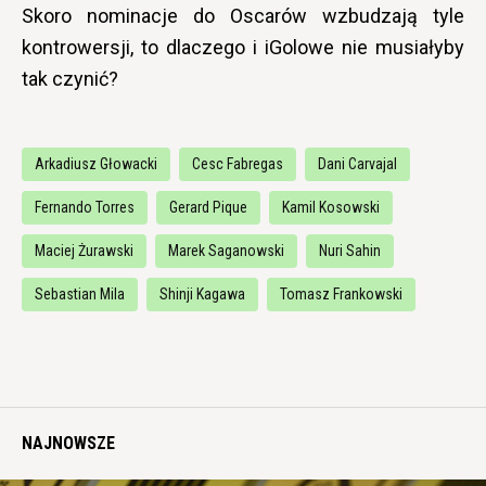
Skoro nominacje do Oscarów wzbudzają tyle
kontrowersji, to dlaczego i iGolowe nie musiałyby
tak czynić?
Arkadiusz Głowacki
Cesc Fabregas
Dani Carvajal
Fernando Torres
Gerard Pique
Kamil Kosowski
Maciej Żurawski
Marek Saganowski
Nuri Sahin
Sebastian Mila
Shinji Kagawa
Tomasz Frankowski
NAJNOWSZE