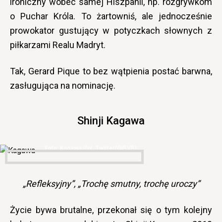
ironiczny wobec samej Hiszpanii, np. rozgrywkom
o Puchar Króla. To żartowniś, ale jednocześnie
prowokator gustujący w potyczkach słownych z
piłkarzami Realu Madryt.
Tak, Gerard Pique to bez wątpienia postać barwna,
zasługująca na nominację.
Shinji Kagawa
Kagawa (fot. Twitter/@BVB)
„Refleksyjny”, „Trochę smutny, trochę uroczy”
Życie bywa brutalne, przekonał się o tym kolejny