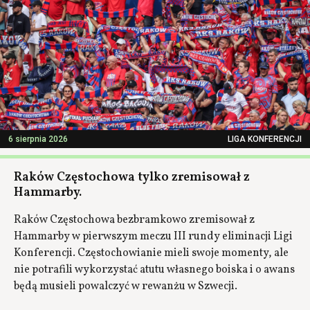
6 sierpnia 2026
LIGA KONFERENCJI
Raków Częstochowa tylko zremisował z
Hammarby.
Raków Częstochowa bezbramkowo zremisował z
Hammarby w pierwszym meczu III rundy eliminacji Ligi
Konferencji. Częstochowianie mieli swoje momenty, ale
nie potrafili wykorzystać atutu własnego boiska i o awans
będą musieli powalczyć w rewanżu w Szwecji.