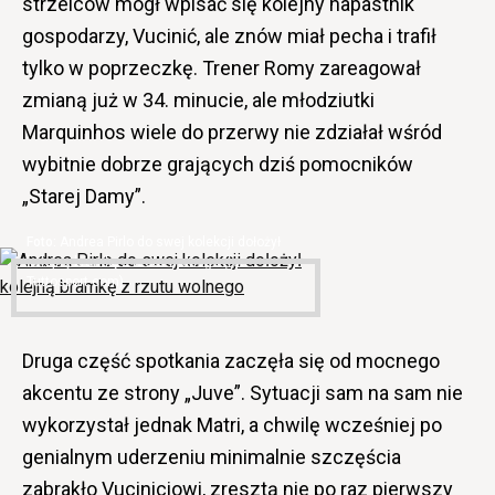
strzelców mógł wpisać się kolejny napastnik
gospodarzy, Vucinić, ale znów miał pecha i trafił
tylko w poprzeczkę. Trener Romy zareagował
zmianą już w 34. minucie, ale młodziutki
Marquinhos wiele do przerwy nie zdziałał wśród
wybitnie dobrze grających dziś pomocników
„Starej Damy”.
Andrea Pirlo do swej kolekcji dołożył
kolejną bramkę z rzutu wolnego (fot.
Tuttosport.com)
Druga część spotkania zaczęła się od mocnego
akcentu ze strony „Juve”. Sytuacji sam na sam nie
wykorzystał jednak Matri, a chwilę wcześniej po
genialnym uderzeniu minimalnie szczęścia
zabrakło Vuciniciowi, zresztą nie po raz pierwszy