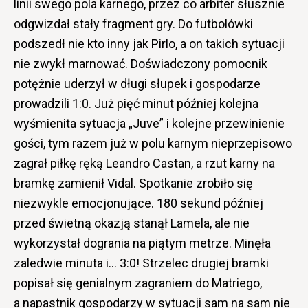
linii swego pola karnego, przez co arbiter słusznie
odgwizdał stały fragment gry. Do futbolówki
podszedł nie kto inny jak Pirlo, a on takich sytuacji
nie zwykł marnować. Doświadczony pomocnik
potężnie uderzył w długi słupek i gospodarze
prowadzili 1:0. Już pięć minut później kolejna
wyśmienita sytuacja „Juve” i kolejne przewinienie
gości, tym razem już w polu karnym nieprzepisowo
zagrał piłkę ręką Leandro Castan, a rzut karny na
bramkę zamienił Vidal. Spotkanie zrobiło się
niezwykle emocjonujące. 180 sekund później
przed świetną okazją stanął Lamela, ale nie
wykorzystał dogrania na piątym metrze. Minęła
zaledwie minuta i… 3:0! Strzelec drugiej bramki
popisał się genialnym zagraniem do Matriego,
a napastnik gospodarzy w sytuacji sam na sam nie