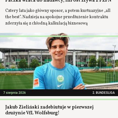
Paczka wraca do nadawcy; InPost zrywa z PZPN
Cztery lata jako główny sposor, a potem kurtuazyjne „all
the best”. Nadzieja na spokojne przedłużenie kontraktu
zderzyła się z chłodną kalkulacją biznesową
7 sierpnia 2026
2. BUNDESLIGA
Jakub Zieliński zadebiutuje w pierwszej
drużynie VfL Wolfsburg!