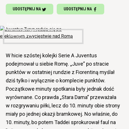
UDOSTĘPNIJ NA
UDOSTĘPNIJ NA
Juventus Turyn raduje się po
efektownym zwycięstwie nad Romą (fot.
Tuttosport.com)
W hicie szóstej kolejki Serie A Juventus
podejmował u siebie Romę. „Juve” po stracie
punktów w ostatniej rundzie z Fiorentiną myślał
dziś tylko i wyłącznie o komplecie punktów.
Początkowe minuty spotkania były jednak dość
wyrównane. Co prawda „Stara Dama” przeważała
w rozgrywaniu piłki, lecz do 10. minuty obie strony
miały po jednej okazji bramkowej. No właśnie, do
10. minuty, bo potem Taddei sprokurował faul na