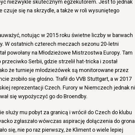
 być niezwykle skutecznym egzekutorem. Jest to jednak
e czuje się na skrzydle, a także w roli wysuniętego
zauważyć, notując w 2015 roku świetne liczby w barwach
y. W ostatnich czterech meczach sezonu 20-letni
ostał powołany na Młodzieżowe Mistrzostwa Europy. Tam
zeciwko Serbii, gdzie strzelił hat-tricka i został
ako że turnieje młodzieżówek są monitorowane przez
cie zrobiło się głośno. Trafił do VVB Stuttgart, a w 2017
skiej reprezentacji Czech. Furory w Niemczech jednak n
dował się wypożyczyć go do Broendby.
ie służy mu pobyt za granicą i wrócił do Czech do klubu
ovacko zgłaszało wówczas aspirację dołączenia do grona
 się, nie po raz pierwszy, że Kliment o wiele lepiej