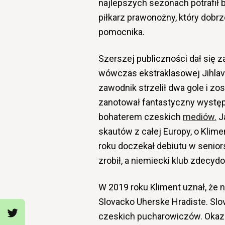
najlepszych sezonach potrafił
piłkarz prawonożny, który dobrz
pomocnika.
Szerszej publiczności dał się 
wówczas ekstraklasowej Jihlav
zawodnik strzelił dwa gole i z
zanotował fantastyczny występ pr
bohaterem czeskich
mediów.
J
skautów z całej Europy, o Klimen
roku doczekał debiutu w senior
zrobił, a niemiecki klub zdecy
W 2019 roku Kliment uznał, że n
Slovacko Uherske Hradiste. Sl
czeskich pucharowiczów. Okazało