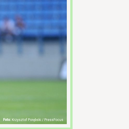
Krzysztof Porębski / PressFocus