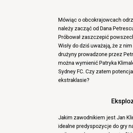
Mówiąc o obcokrajowcach odrzuc
należy zacząć od Dana Petresc
Próbował zaszczepić powszechny
Wisły do dziś uważają, że z ni
drużyny prowadzone przez Pet
można wymienić Patryka Klimalę
Sydney FC. Czy zatem potencjał
ekstraklasie?
Eksploz
Jakim zawodnikiem jest Jan Kl
idealne predyspozycje do gry n