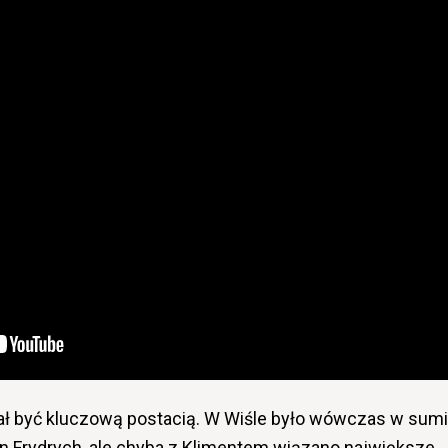
ał być kluczową postacią. W Wiśle było wówczas w sum
n Frydrych, ale chyba z Klimentem wiązano największe