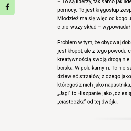
– To są liderzy, tak samo jak l
pomocy. To jest kręgosłup zes
Młodzież ma się więc od kogo uc
o pierwszy skład –
wypowiadał
Problem w tym, że obydwaj dobr
jest kłopot, ale z tego powodu 
kreatywnością swoją drogą nie g
boiska. W polu karnym. To nie s
dziewięć strzałów, z czego jako
któregoś z nich jako napastnika
„Jagi” to Hiszpanie jako „dziesi
„ciasteczka” od tej dwójki.