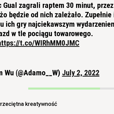
 Gual zagrali raptem 30 minut, przez
żo będzie od nich zależało. Zupełnie 
u ich gry najciekawszym wydarzenie
azd w tle pociągu towarowego.
https://t.co/WIRhMM0JMC
m Wu (@Adamo__W)
July 2, 2022
rzeciętna kreatywność