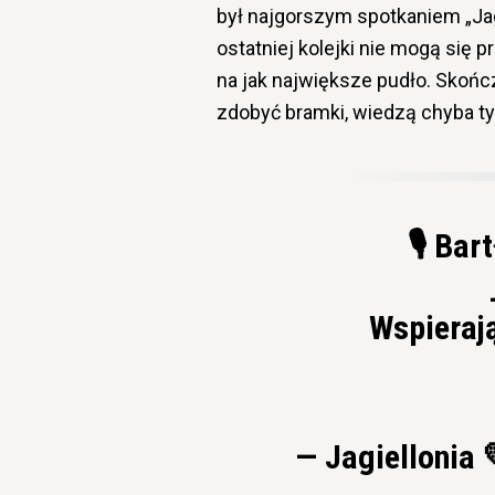
był najgorszym spotkaniem „Jag
ostatniej kolejki nie mogą się p
na jak największe pudło. Skończ
zdobyć bramki, wiedzą chyba tyl
🎙️ Ba
Wspieraj
— Jagiellonia