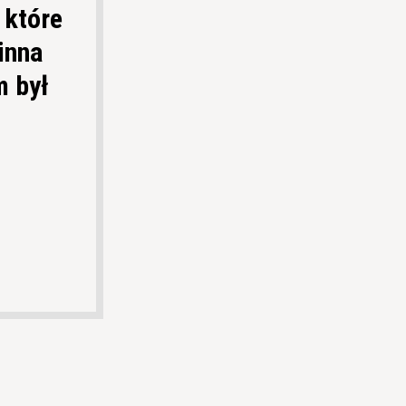
 które
inna
m był