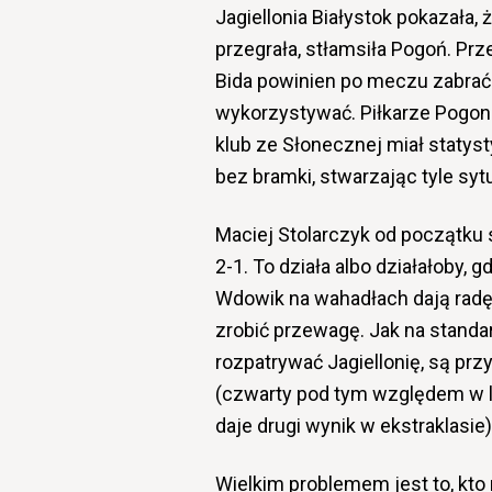
Jagiellonia Białystok pokazała,
przegrała, stłamsiła Pogoń. Prz
Bida powinien po meczu zabrać p
wykorzystywać. Piłkarze Pogoni 
klub ze Słonecznej miał statys
bez bramki, stwarzając tyle sytu
Maciej Stolarczyk od początku 
2-1. To działa albo działałoby, 
Wdowik na wahadłach dają radę. 
zrobić przewagę. Jak na standar
rozpatrywać Jagiellonię, są p
(czwarty pod tym względem w l
daje drugi wynik w ekstraklasie
Wielkim problemem jest to, kto