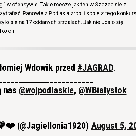
i” w ofensywie. Takie mecze jak ten w Szczecinie z
rzytrafiać. Panowie z Podlasia zrobili sobie z tego konkur
yło się na 17 oddanych strzałach. Jak nie udało się
ko oni.
rtłomiej Wdowik przed
#JAGRAD
.
________________________
ą nas
@wojpodlaskie
,
@WBialystok
 💛❤️ (@Jagiellonia1920)
August 5, 2