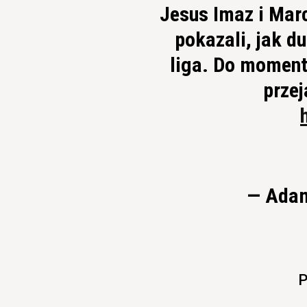
Jesus Imaz i Marc
pokazali, jak du
liga. Do moment
przej
— Ada
P