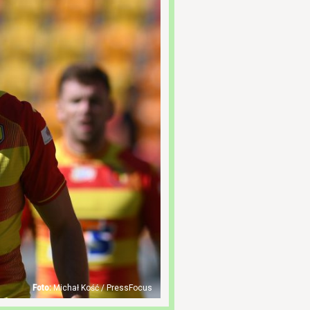
Michał Kość / PressFocus