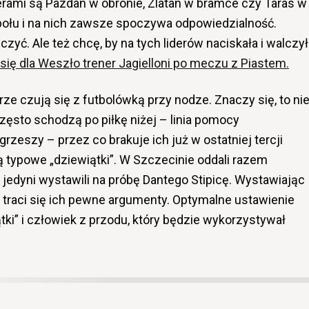
iderami są Pazdan w obronie, Zlatan w bramce czy Taras w
połu i na nich zawsze spoczywa odpowiedzialność.
zyć. Ale też chcę, by na tych liderów naciskała i walczy
 się
dla Weszło
trener Jagielloni po meczu z Piastem.
ze czują się z futbolówką przy nodze. Znaczy się, to ni
często schodzą po piłkę niżej – linia pomocy
rzeszy – przez co brakuje ich już w ostatniej tercji
ą typowe „dziewiątki”. W Szczecinie oddali razem
 jedyni wystawili na próbę Dantego Stipicę. Wystawiając
, traci się ich pewne argumenty. Optymalne ustawienie
ątki” i człowiek z przodu, który będzie wykorzystywał