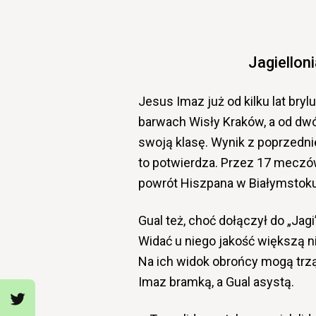
Jagielloni
Jesus Imaz już od kilku lat bry
barwach Wisły Kraków, a od dwóc
swoją klasę. Wynik z poprzedni
to potwierdza. Przez 17 meczów,
powrót Hiszpana w Białymstoku
Gual też, choć dołączył do „Jag
Widać u niego jakość większą 
Na ich widok obrońcy mogą trz
Imaz bramką, a Gual asystą.