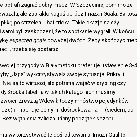
 że potrafi zagrać dobry mecz. W Szczecinie, pomimo że
eważała, ale zabrakło kogoś oprócz Imaza i Guala. Bartos
iłkę po strzeleniu hat-tricka. Takie okazje należy
sami byli zaskoczeni, że to spotkanie wygrali. W końcu
tykę
expected goals
powyżej dwóch. Żeby skończyć me
acji, trzeba się postarać.
swojej przygody w Białymstoku preferuje ustawienie 3-4
gdyby „Jaga” wykorzystywała swoje sytuacje. Prikryl i
Nie są to wirtuozi, ale potrafią wejść w drybling czy
dy środka tabeli, a w takich kategoriach musimy
rzyzwoici. Zresztą Wdowik toczy mnóstwo pojedynków
idze) i imponuje celnymi dośrodkowaniami (siedem, co
). Bez wątpienia zalicza udany początek sezonu.
 ma wykorzystywać te dośrodkowania. Imaz i Gual to