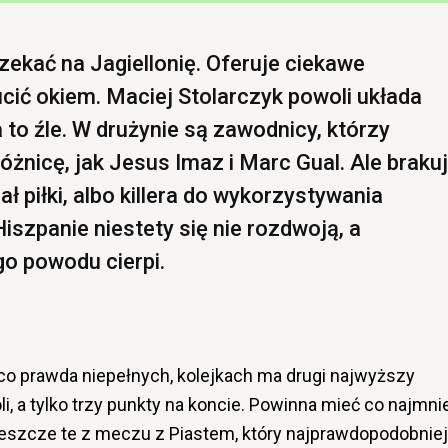
zekać na Jagiellonię. Oferuje ciekawe
ucić okiem. Maciej Stolarczyk powoli układa
a to źle. W drużynie są zawodnicy, którzy
óżnicę, jak Jesus Imaz i Marc Gual. Ale braku
ł piłki, albo killera do wykorzystywania
Hiszpanie niestety się nie rozdwoją, a
ego powodu cierpi.
, co prawda niepełnych, kolejkach ma drugi najwyższy
, a tylko trzy punkty na koncie. Powinna mieć co najmni
to jeszcze te z meczu z Piastem, który najprawdopodobniej