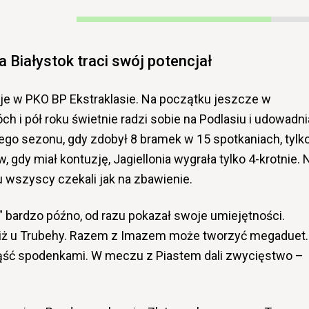
a Białystok traci swój potencjał
luje w PKO BP Ekstraklasie. Na początku jeszcze w
h i pół roku świetnie radzi sobie na Podlasiu i udowadni
ego sezonu, gdy zdobył 8 bramek w 15 spotkaniach, tylk
 gdy miał kontuzję, Jagiellonia wygrała tylko 4-krotnie. 
 wszyscy czekali jak na zbawienie.
i” bardzo późno, od razu pokazał swoje umiejętności.
niż u Trubehy. Razem z Imazem może tworzyć megaduet.
ąść spodenkami. W meczu z Piastem dali zwycięstwo –