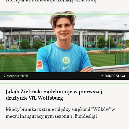
zderzyła się z chłodną kalkulacją biznesową
7 sierpnia 2026
2. BUNDESLIGA
Jakub Zieliński zadebiutuje w pierwszej
drużynie VfL Wolfsburg!
Młody bramkarz stanie między słupkami "Wilków" w
meczu inauguracyjnym sezonu 2. Bundesligi