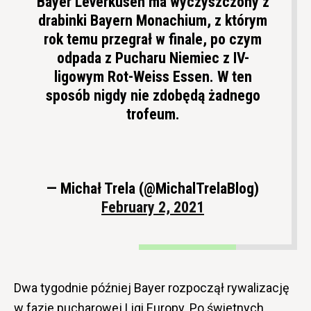
Bayer Leverkusen ma wyczyszczony z
drabinki Bayern Monachium, z którym
rok temu przegrał w finale, po czym
odpada z Pucharu Niemiec z IV-
ligowym Rot-Weiss Essen. W ten
sposób nigdy nie zdobędą żadnego
trofeum.
— Michał Trela (@MichalTrelaBlog)
February 2, 2021
Dwa tygodnie później Bayer rozpoczął rywalizację
w fazie pucharowej Ligi Europy. Po świetnych