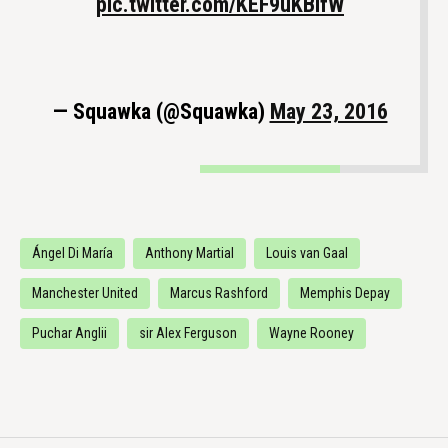
pic.twitter.com/KEF9uKBlfW
— Squawka (@Squawka)
May 23, 2016
Ángel Di María
Anthony Martial
Louis van Gaal
Manchester United
Marcus Rashford
Memphis Depay
Puchar Anglii
sir Alex Ferguson
Wayne Rooney