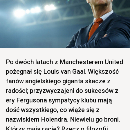
Po dwóch latach z Manchesterem United
pożegnał się Louis van Gaal. Większość
fanów angielskiego giganta skacze z
radości; przyzwyczajeni do sukcesów z
ery Fergusona sympatycy klubu mają
dość wszystkiego, co wiąże się z
nazwiskiem Holendra. Niewielu go broni.
Którzy mają rację? Rzecz o filozofii,