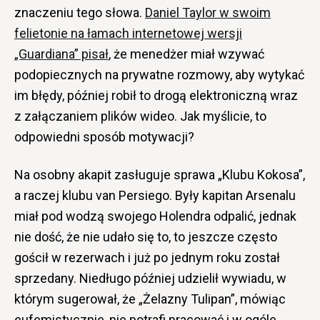
znaczeniu tego słowa.
Daniel Taylor w swoim
felietonie na łamach internetowej wersji
„Guardiana” pisał
, że menedżer miał wzywać
podopiecznych na prywatne rozmowy, aby wytykać
im błędy, później robił to drogą elektroniczną wraz
z załączaniem plików wideo. Jak myślicie, to
odpowiedni sposób motywacji?
Na osobny akapit zasługuje sprawa „Klubu Kokosa”,
a raczej klubu van Persiego. Były kapitan Arsenalu
miał pod wodzą swojego Holendra odpalić, jednak
nie dość, że nie udało się to, to jeszcze często
gościł w rezerwach i już po jednym roku został
sprzedany. Niedługo później udzielił wywiadu, w
którym sugerował, że „Żelazny Tulipan”, mówiąc
eufemistycznie, nie potrafi pracować i w ogóle