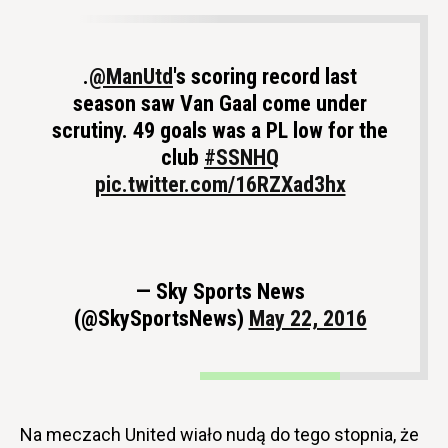
.
@ManUtd
's scoring record last
season saw Van Gaal come under
scrutiny. 49 goals was a PL low for the
club
#SSNHQ
pic.twitter.com/16RZXad3hx
— Sky Sports News
(@SkySportsNews)
May 22, 2016
Na meczach United wiało nudą do tego stopnia, że