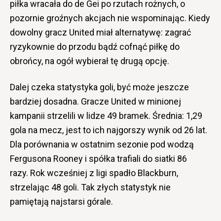
piłka wracała do de Gei po rzutach rożnych, o
pozornie groźnych akcjach nie wspominając. Kiedy
dowolny gracz United miał alternatywę: zagrać
ryzykownie do przodu bądź cofnąć piłkę do
obrońcy, na ogół wybierał tę drugą opcję.
Dalej czeka statystyka goli, być może jeszcze
bardziej dosadna. Gracze United w minionej
kampanii strzelili w lidze 49 bramek. Średnia: 1,29
gola na mecz, jest to ich najgorszy wynik od 26 lat.
Dla porównania w ostatnim sezonie pod wodzą
Fergusona Rooney i spółka trafiali do siatki 86
razy. Rok wcześniej z ligi spadło Blackburn,
strzelając 48 goli. Tak złych statystyk nie
pamiętają najstarsi górale.