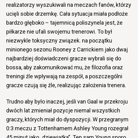
realizatorzy wyszukiwali na meczach fanów, którzy
ucięli sobie drzemkę. Cała sytuacja miała podłoże
bardzo głęboko – tajemnicą poliszynela jest, że
piłkarze nie ufali swojemu trenerowi. To był
niezwykle toksyczny związek. na początku
minionego sezonu Rooney z Carrickiem jako dwaj
najbardziej doświadczeni gracze wybrali się do
bossa, aby zakomunikować mu, że filozofia oraz
treningi źle wpływają na zespół, a poszczególni
gracze czują się źle, realizując założenia trenera.
Trudno aby było inaczej, jeśli van Gaal w przekroju
dwóch lat zmieniał pozycje niemal wszystkich
graczy, których miał do dyspozycji. W przegranym
0:3 meczu z Tottenhamem Ashley Young rozegrał
45 minut jako „dziewiątka”. Ten sam Young sporo