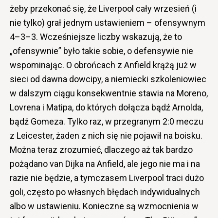
żeby przekonać się, że Liverpool cały wrzesień (i
nie tylko) grał jednym ustawieniem – ofensywnym
4–3–3. Wcześniejsze liczby wskazują, że to
„ofensywnie” było takie sobie, o defensywie nie
wspominając. O obrońcach z Anfield krążą już w
sieci od dawna dowcipy, a niemiecki szkoleniowiec
w dalszym ciągu konsekwentnie stawia na Moreno,
Lovrena i Matipa, do których dołącza bądź Arnolda,
bądź Gomeza. Tylko raz, w przegranym 2:0 meczu
z Leicester, żaden z nich się nie pojawił na boisku.
Można teraz zrozumieć, dlaczego aż tak bardzo
pożądano van Dijka na Anfield, ale jego nie ma i na
razie nie będzie, a tymczasem Liverpool traci dużo
goli, często po własnych błędach indywidualnych
albo w ustawieniu. Konieczne są wzmocnienia w