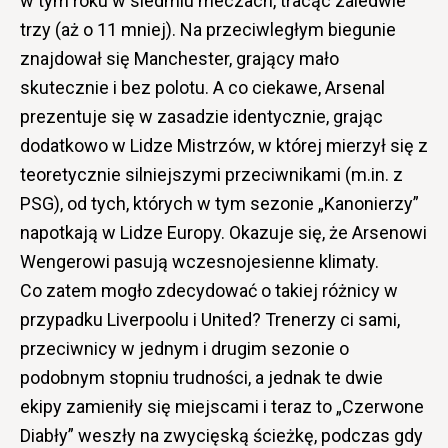
w tym roku w siedmiu meczach, tracąc zaledwie
trzy (aż o 11 mniej). Na przeciwległym biegunie
znajdował się Manchester, grający mało
skutecznie i bez polotu. A co ciekawe, Arsenal
prezentuje się w zasadzie identycznie, grając
dodatkowo w Lidze Mistrzów, w której mierzył się z
teoretycznie silniejszymi przeciwnikami (m.in. z
PSG), od tych, których w tym sezonie „Kanonierzy”
napotkają w Lidze Europy. Okazuje się, że Arsenowi
Wengerowi pasują wczesnojesienne klimaty.
Co zatem mogło zdecydować o takiej różnicy w
przypadku Liverpoolu i United? Trenerzy ci sami,
przeciwnicy w jednym i drugim sezonie o
podobnym stopniu trudności, a jednak te dwie
ekipy zamieniły się miejscami i teraz to „Czerwone
Diabły” weszły na zwycięską ścieżkę, podczas gdy