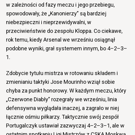
w zależności od fazy meczu i jego przebiegu,
spowodowały, że „Kanonierzy” są bardziej
niebezpieczni i nieprzewidywalni, w
przeciwieństwie do zespołu Kloppa. Co ciekawe,
rok temu, kiedy Arsenal we wrześniu osiągnął
podobne wyniki, grał systemem innym, bo 4–2–3–
1.
Zdobycie tytułu mistrza w rotowaniu składem i
zmienianiu taktyki Jose Mourinho wziął sobie
chyba za punkt honorowy. W każdym meczu, który
„Czerwone Diabły” rozegrały we wrześniu, linia
defensywna wyglądała inaczej, a zagrało w niej
łącznie ośmiu piłkarzy. Taktycznie swój zespół
Portugalczyk ustawiał zazwyczaj 4–2–3–1, ale w
ostatnim spotkaniu Ligi Mistrzów z CSKA Moskwą