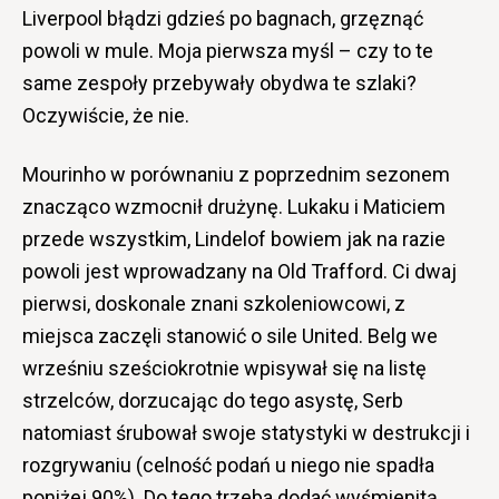
Liverpool błądzi gdzieś po bagnach, grzęznąć
powoli w mule. Moja pierwsza myśl – czy to te
same zespoły przebywały obydwa te szlaki?
Oczywiście, że nie.
Mourinho w porównaniu z poprzednim sezonem
znacząco wzmocnił drużynę. Lukaku i Maticiem
przede wszystkim, Lindelof bowiem jak na razie
powoli jest wprowadzany na Old Trafford. Ci dwaj
pierwsi, doskonale znani szkoleniowcowi, z
miejsca zaczęli stanowić o sile United. Belg we
wrześniu sześciokrotnie wpisywał się na listę
strzelców, dorzucając do tego asystę, Serb
natomiast śrubował swoje statystyki w destrukcji i
rozgrywaniu (celność podań u niego nie spadła
poniżej 90%). Do tego trzeba dodać wyśmienitą