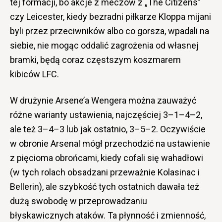
tej formacji, bo akcje z meczów z „The Citizens”
czy Leicester, kiedy bezradni piłkarze Kloppa mijani
byli przez przeciwników albo co gorsza, wpadali na
siebie, nie mogąc oddalić zagrożenia od własnej
bramki, będą coraz częstszym koszmarem
kibiców LFC.
W drużynie Arsene’a Wengera można zauważyć
różne warianty ustawienia, najczęściej 3–1–4–2,
ale też 3–4–3 lub jak ostatnio, 3–5–2. Oczywiście
w obronie Arsenal mógł przechodzić na ustawienie
z pięcioma obrońcami, kiedy cofali się wahadłowi
(w tych rolach obsadzani przeważnie Kolasinac i
Bellerin), ale szybkość tych ostatnich dawała też
dużą swobodę w przeprowadzaniu
błyskawicznych ataków. Ta płynność i zmienność,