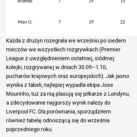
Arsenal
7
1
9
1
5
Man U.
7
1
9
22
Każda z drużyn rozegrała we wrześniu po siedem
meczów we wszystkich rozgrywkach (Premier
League z uwzględnieniem ostatniej, siódmej
kolejki, rozgrywanej w dniach 30.09–1.10,
pucharów krajowych oraz europejskich). Jak jasno
wynika z tabeli, najlepiej wypadła ekipa Jose
Mourinho, tuż za nią plasują się piłkarze z Londynu,
a zdecydowanie najgorszy wynik należy do
Liverpool FC. Dla porównania, sporządziłem
również tabelę odnoszącą się do września
poprzedniego roku.