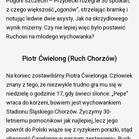
Pogoni Szczecin – Przybecki rozegrał 30 spotkań,
z czego większość „ogonów”, strzelając bramkę i
notując ledwie dwie asysty. Jak na skrzydłowego
wynik mizerny. Czy nie lepiej więc było postawić
Ruchowi na młodego wychowanka?
Piotr Ćwielong (Ruch Chorzów)
Na koniec zostawiliśmy Piotra Ćwielonga. Człowiek
znany z tego, że niezwykle trudno gra mu się w
niedzielę o godzinie 17, gdy świeci słońce. „Pepe”
wraca do korzeni, bowiem jest wychowankiem
Stadionu Śląskiego Chorzów. Życzymy 30-
letniemu pomocnikowi jak najlepiej, lecz jego
powrót do Polski wiąże się z ryzykiem porażki, stąd
obecność Ćwielonga w naszym zestawieniu. Ruch