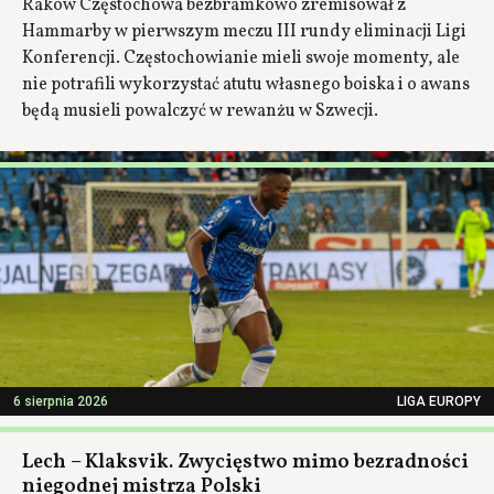
Raków Częstochowa bezbramkowo zremisował z
Hammarby w pierwszym meczu III rundy eliminacji Ligi
Konferencji. Częstochowianie mieli swoje momenty, ale
nie potrafili wykorzystać atutu własnego boiska i o awans
będą musieli powalczyć w rewanżu w Szwecji.
6 sierpnia 2026
LIGA EUROPY
Lech – Klaksvik. Zwycięstwo mimo bezradności
niegodnej mistrza Polski