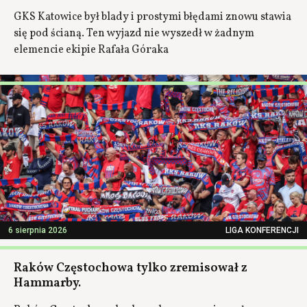
GKS Katowice był blady i prostymi błędami znowu stawia
się pod ścianą. Ten wyjazd nie wyszedł w żadnym
elemencie ekipie Rafała Góraka
6 sierpnia 2026
LIGA KONFERENCJI
Raków Częstochowa tylko zremisował z
Hammarby.