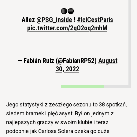
🔴🔵
Allez
@PSG_inside
!
#IciCestParis
pic.twitter.com/2qO2oq2mhM
— Fabián Ruiz (@FabianRP52)
August
30, 2022
Jego statystyki z zeszłego sezonu to 38 spotkań,
siedem bramek i pięć asyst. Był on jednym z
najlepszych graczy w swoim klubie i teraz
podobnie jak Carlosa Solera czeka go duże