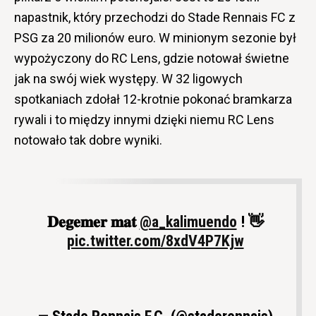
napastnik, który przechodzi do Stade Rennais FC z
PSG za 20 milionów euro. W minionym sezonie był
wypożyczony do RC Lens, gdzie notował świetne
jak na swój wiek występy. W 32 ligowych
spotkaniach zdołał 12-krotnie pokonać bramkarza
rywali i to między innymi dzięki niemu RC Lens
notowało tak dobre wyniki.
𝐃𝐞𝐠𝐞𝐦𝐞𝐫 𝐦𝐚𝐭
@a_kalimuendo
! 👋
pic.twitter.com/8xdV4P7Kjw