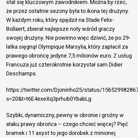
stał się kluczowym zawodnikiem. Można by rzec,
że przez ostatnie sezony była to ikona tej drużyny.
W każdym roku, który spędził na Stade Felix-
Bollaert, zbierał najlepsze noty wśród graczy
swojej drużyny. Nie powinno więc dziwić, że po 29-
latka sięgnął Olympique Marsylia, który zapłacił za
prawego obrońcę jedyne 7,5 milionów euro. Z usług
Francuza już czterokrotnie korzystał sam Didier
Deschamps.
https://twitter.com/Djoninho25/status/1565299828
s=20&t=t6E4exeXq3prhub0YbabLg
Szybki, dynamiczny, pewny w obronie i groźny w
ataku prawy obrońca – czego chcieć więcej? Pięć
bramek i 11 asyst to jego dorobek z minionej