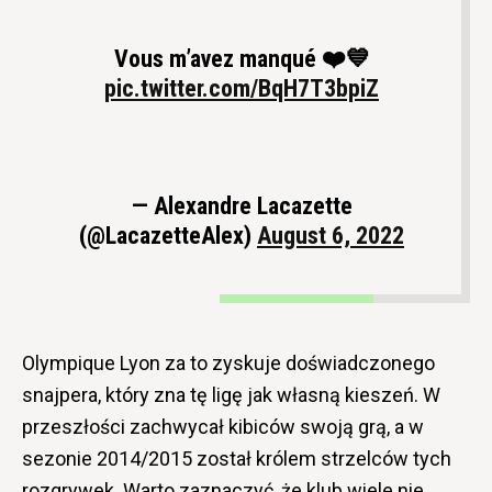
Vous m’avez manqué ❤️💙
pic.twitter.com/BqH7T3bpiZ
— Alexandre Lacazette
(@LacazetteAlex)
August 6, 2022
Olympique Lyon za to zyskuje doświadczonego
snajpera, który zna tę ligę jak własną kieszeń. W
przeszłości zachwycał kibiców swoją grą, a w
sezonie 2014/2015 został królem strzelców tych
rozgrywek. Warto zaznaczyć, że klub wiele nie