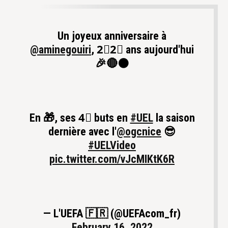
Un joyeux anniversaire à
@aminegouiri
, 2⃣2⃣ ans aujourd'hui
🎉🔴⚫
En 🎁, ses 4⃣ buts en
#UEL
la saison
dernière avec l'
@ogcnice
😎
#UELVideo
pic.twitter.com/vJcMIKtK6R
— L'UEFA 🇫🇷 (@UEFAcom_fr)
February 16, 2022