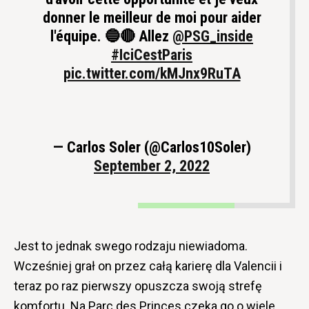
donner le meilleur de moi pour aider
l'équipe. 🔵🔴 Allez
@PSG_inside
#IciCestParis
pic.twitter.com/kMJnx9RuTA
— Carlos Soler (@Carlos10Soler)
September 2, 2022
Jest to jednak swego rodzaju niewiadoma.
Wcześniej grał on przez całą karierę dla Valencii i
teraz po raz pierwszy opuszcza swoją strefę
komfortu. Na Parc des Princes czeka go o wiele