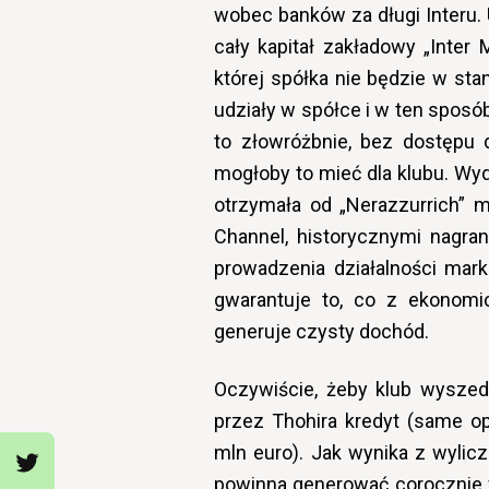
wobec banków za długi Interu.
cały kapitał zakładowy „Inter 
której spółka nie będzie w sta
udziały w spółce i w ten sposób
to złowróżbnie, bez dostępu 
mogłoby to mieć dla klubu. Wy
otrzymała od „Nerazzurrich” 
Channel, historycznymi nagra
prowadzenia działalności mark
gwarantuje to, co z ekonomic
generuje czysty dochód.
Oczywiście, żeby klub wyszedł
przez Thohira kredyt (same o
mln euro). Jak wynika z wylic
powinna generować corocznie 