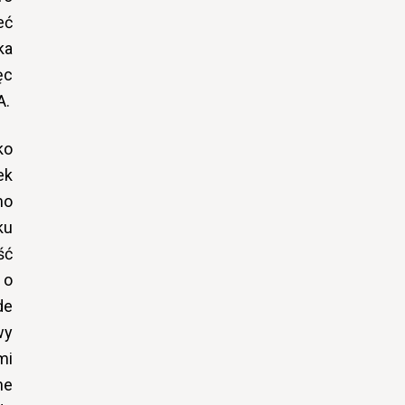
eć
ka
ęc
A.
ko
ek
mo
ku
ść
 o
de
wy
mi
ne