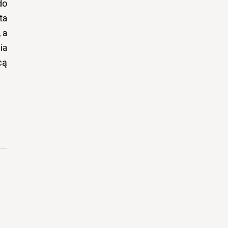
do
ta
 a
ia
cą