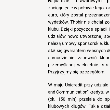
Najbardziej brawurowym p
zaciągnięcie w połowie tego r
euro, który został przeznacz
wydatków. Thohir nie chciał z
klubu. Dzięki pożyczce spłacił 
udziałów nowo utworzonej spó
należą umowy sponsorskie, klubo
stał się gwarantem własnych dł
samodzielnie zapewnić klub
przemyślanej wieloletniej st
Przyjrzyjmy się szczegółom.
W maju Unicredit przy udziale 
and Communication” kredytu w 
(ok. 150 mln) przelała do sp
klubowych długów. Takie dział