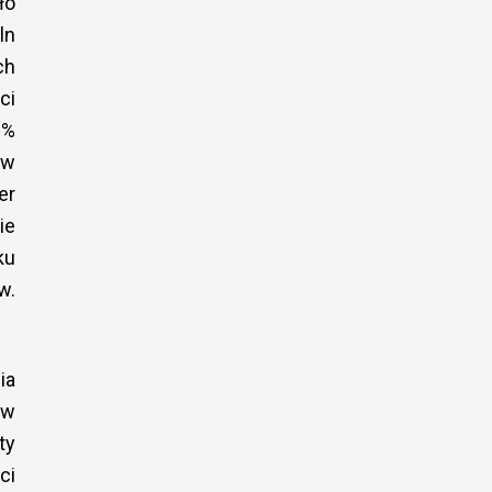
ło
ln
ch
ci
0%
ów
er
ie
ku
w.
ia
ów
ty
ci