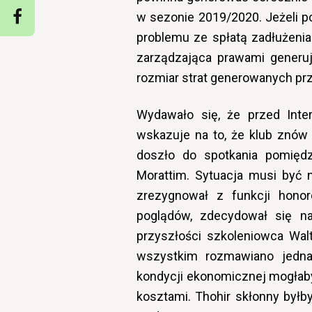
w sezonie 2019/2020. Jeżeli p
problemu ze spłatą zadłużenia.
zarządzająca prawami generuj
rozmiar strat generowanych prz
Wydawało się, że przed Inte
wskazuje na to, że klub znów
doszło do spotkania pomięd
Morattim. Sytuacja musi być n
zrezygnował z funkcji hono
poglądów, zdecydował się n
przyszłości szkoleniowca Walt
wszystkim rozmawiano jedn
kondycji ekonomicznej mogłaby 
kosztami. Thohir skłonny byłb