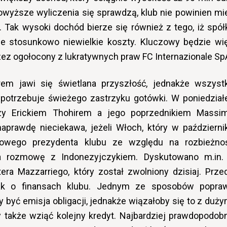
owyższe wyliczenia się sprawdzą, klub nie powinien mi
 Tak wysoki dochód bierze się również z tego, iż spół
e stosunkowo niewielkie koszty. Kluczowy będzie wi
ez ogołocony z lukratywnych praw FC Internazionale Sp
rem jawi się świetlana przyszłość, jednakże wszyst
 potrzebuje świeżego zastrzyku gotówki. W poniedział
zy Erickiem Thohirem a jego poprzednikiem Massi
aprawdę nieciekawa, jeżeli Włoch, który w październi
rowego prezydenta klubu ze względu na rozbieżno
a rozmowę z Indonezyjczykiem. Dyskutowano m.in.
era Mazzarriego, który został zwolniony dzisiaj. Prze
ak o finansach klubu. Jednym ze sposobów popra
być emisja obligacji, jednakże wiązałoby się to z duży
y także wziąć kolejny kredyt. Najbardziej prawdopodob