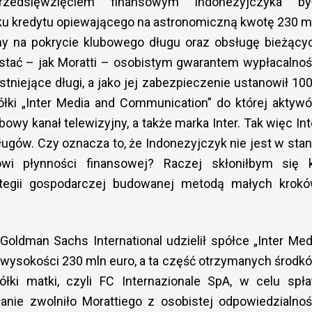
rzedsięwzięciem finansowym Indonezyjczyka by
oku kredytu opiewającego na astronomiczną kwotę 230 m
ony na pokrycie klubowego długu oraz obsługę bieżący
ostać – jak Moratti – osobistym gwarantem wypłacalnoś
istniejące długi, a jako jej zabezpieczenie ustanowił 10
łki „Inter Media and Communication” do której aktyw
wy kanał telewizyjny, a także marka Inter. Tak więc Int
ugów. Czy oznacza to, że Indonezyjczyk nie jest w stan
owi płynności finansowej? Raczej skłoniłbym się 
rategii gospodarczej budowanej metodą małych krokó
Goldman Sachs International udzielił spółce „Inter Med
wysokości 230 mln euro, a ta część otrzymanych środk
ółki matki, czyli FC Internazionale SpA, w celu spła
anie zwolniło Morattiego z osobistej odpowiedzialnoś