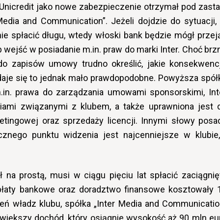
 Unicredit jako nowe zabezpieczenie otrzymał pod zast
Media and Communication”. Jeżeli dojdzie do sytuacji,
nie spłacić długu, wtedy włoski bank będzie mógł przej
 wejść w posiadanie m.in. praw do marki Inter. Choć brz
do zapisów umowy trudno określić, jakie konsekwenc
daje się to jednak mało prawdopodobne. Powyższa spół
m.in. prawa do zarządzania umowami sponsorskimi, Int
niami związanymi z klubem, a także uprawniona jest 
etingowej oraz sprzedaży licencji. Innymi słowy posa
znego punktu widzenia jest najcenniejsze w klubie,
 na prostą, musi w ciągu pięciu lat spłacić zaciągnię
płaty bankowe oraz doradztwo finansowe kosztowały 
zeń władz klubu, spółka „Inter Media and Communicatio
większy dochód, który osiągnie wysokość aż 90 mln eu