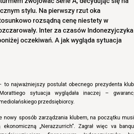
szturmem zwojować Serie A, decydując się na
hicznym stylu. Na pierwszy rzut oka
tosunkowo rozsądną cenę niestety w
ozczarowały. Inter za czasów Indonezyjczyka
poniżej oczekiwań. A jak wygląda sytuacja
 – to najważniejszy postulat obecnego prezydenta klub
rattiego sytuacja wyglądała inaczej – gwaranc
 mediolańskiego przedsiębiorcy.
ie nowy sposób zarządzania klubem, na początku musi
ą ekonomiczną „Nerazzurrich”. Zagrał więc va banqu