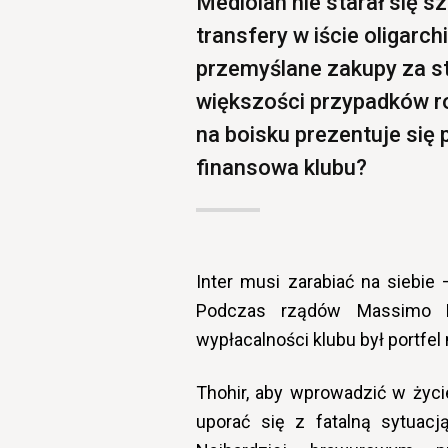
Mediolan nie starał się 
transfery w iście oligarc
przemyślane zakupy za s
większości przypadków r
na boisku prezentuje się 
finansowa klubu?
Inter musi zarabiać na siebie
Podczas rządów Massimo Mo
wypłacalności klubu był portfel
Thohir, aby wprowadzić w życ
uporać się z fatalną sytuacj