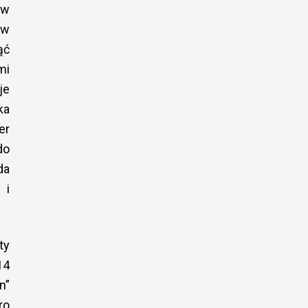
aw
 w
ąć
mi
je
ka
er
do
da
 i
ty
14
n”
ro