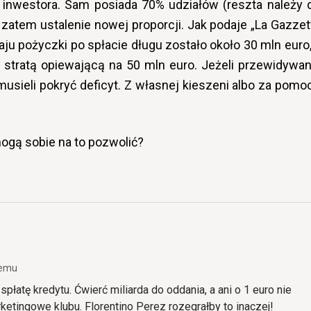
 inwestora. Sam posiada 70% udziałów (reszta należy 
zatem ustalenie nowej proporcji. Jak podaje „La Gazzet
maju pożyczki po spłacie długu zostało około 30 mln euro,
stratą opiewającą na 50 mln euro. Jeżeli przewidywan
usieli pokryć deficyt. Z własnej kieszeni albo za pomo
mogą sobie na to pozwolić?
 temu
spłatę kredytu. Ćwierć miliarda do oddania, a ani o 1 euro nie
ketingowe klubu. Florentino Perez rozegrałby to inaczej!