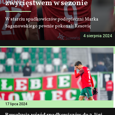
zwycięstwem w sezonie
W starciu spadkowiczów podopieczni Marka
Saganowskiego pewnie pokonali Resovię
4 sierpnia 2024
17 lipca 2024