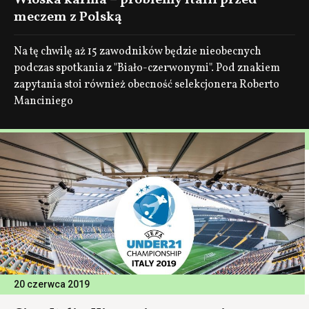
Włoska karma – problemy Italii przed
meczem z Polską
Na tę chwilę aż 15 zawodników będzie nieobecnych
podczas spotkania z "Biało-czerwonymi". Pod znakiem
zapytania stoi również obecność selekcjonera Roberto
Manciniego
20 czerwca 2019