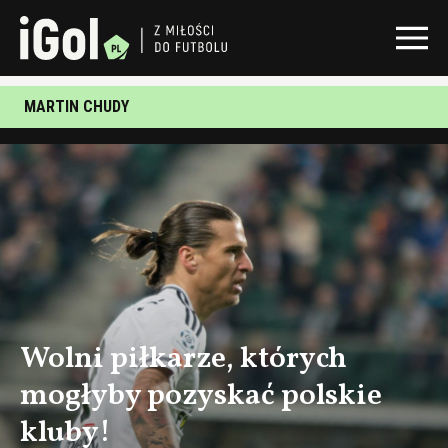
MARTIN CHUDY
Wolni piłkarze, których
mogłyby pozyskać polskie
kluby!