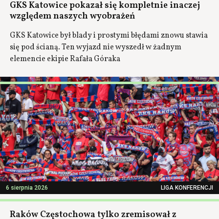
GKS Katowice pokazał się kompletnie inaczej
względem naszych wyobrażeń
GKS Katowice był blady i prostymi błędami znowu stawia
się pod ścianą. Ten wyjazd nie wyszedł w żadnym
elemencie ekipie Rafała Góraka
6 sierpnia 2026
LIGA KONFERENCJI
Raków Częstochowa tylko zremisował z