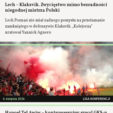
Lech – Klaksvik. Zwycięstwo mimo bezradności
niegodnej mistrza Polski
Lech Poznań nie miał żadnego pomysłu na przełamanie
zamkniętego w defensywie Klaksvik. „Kolejorza”
uratował Yannick Agnero
6 sierpnia 2026
LIGA KONFERENCJI
Hapoel Tel Awiw – kontrowersyjny rywal GKS-u