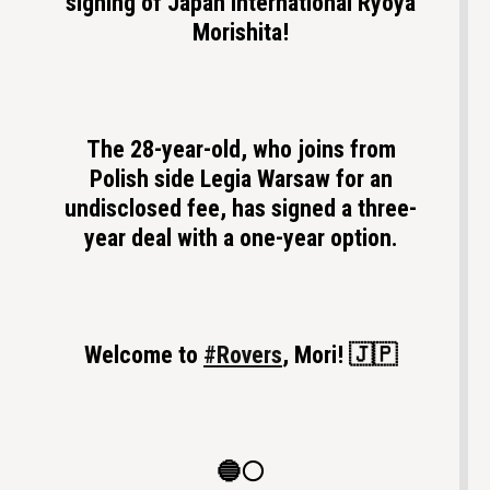
signing of Japan international Ryoya
Morishita!
The 28-year-old, who joins from
Polish side Legia Warsaw for an
undisclosed fee, has signed a three-
year deal with a one-year option.
Welcome to
#Rovers
, Mori! 🇯🇵
🔵⚪️