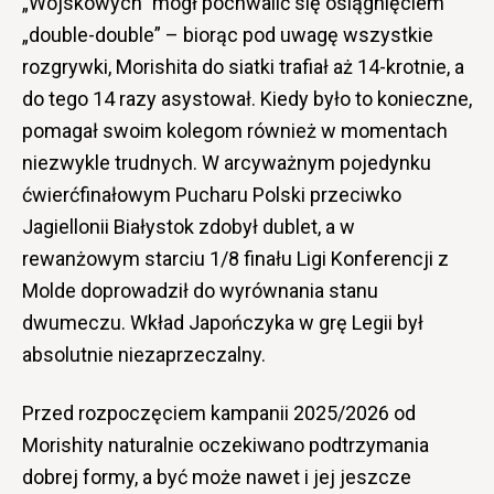
„Wojskowych” mógł pochwalić się osiągnięciem
„double-double” – biorąc pod uwagę wszystkie
rozgrywki, Morishita do siatki trafiał aż 14-krotnie, a
do tego 14 razy asystował. Kiedy było to konieczne,
pomagał swoim kolegom również w momentach
niezwykle trudnych. W arcyważnym pojedynku
ćwierćfinałowym Pucharu Polski przeciwko
Jagiellonii Białystok zdobył dublet, a w
rewanżowym starciu 1/8 finału Ligi Konferencji z
Molde doprowadził do wyrównania stanu
dwumeczu. Wkład Japończyka w grę Legii był
absolutnie niezaprzeczalny.
Przed rozpoczęciem kampanii 2025/2026 od
Morishity naturalnie oczekiwano podtrzymania
dobrej formy, a być może nawet i jej jeszcze