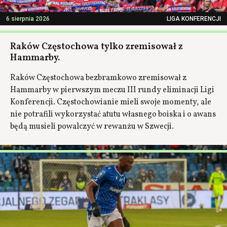
6 sierpnia 2026
LIGA KONFERENCJI
Raków Częstochowa tylko zremisował z
Hammarby.
Raków Częstochowa bezbramkowo zremisował z
Hammarby w pierwszym meczu III rundy eliminacji Ligi
Konferencji. Częstochowianie mieli swoje momenty, ale
nie potrafili wykorzystać atutu własnego boiska i o awans
będą musieli powalczyć w rewanżu w Szwecji.