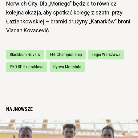
Norwich City. Dla „Moriego” będzie to również
kolejna okazja, aby spotkać kolegę z szatni przy
Łazienkowskiej – bramki drużyny „Kanarków” broni
Vladan Kovacević.
Blackburn Rovers
EFL Championship
Legia Warszawa
PKO BP Ekstraklasa
Ryoya Morishita
NAJNOWSZE