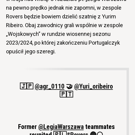
na pewno prędko jednak nie zapomni, w zespole
Rovers będzie bowiem dzielić szatnię z Yurim
Ribeiro. Obaj zawodnicy grali wspólnie w zespole
„Wojskowych” w rundzie wiosennej sezonu
2023/2024, po której zakończeniu Portugalczyk
opuścił jego szeregi.
🇯🇵
@agr_0110
🤝
@Yuri_oribeiro
🇵🇹
Former
@LegiaWarszawa
teammates
reunited 🇵🇱
#Rovers
🔵⚪️