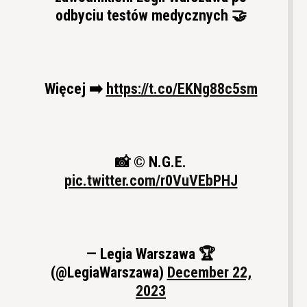
odbyciu testów medycznych 🤝
Więcej ➡️
https://t.co/EKNg88c5sm
📸 © N.G.E.
pic.twitter.com/r0VuVEbPHJ
— Legia Warszawa 🏆
(@LegiaWarszawa)
December 22,
2023