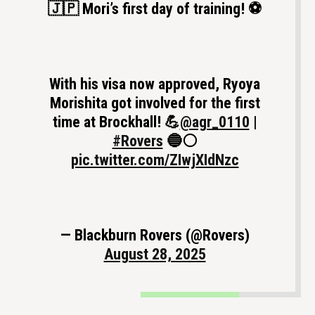
🇯🇵 Mori’s first day of training! ⚽️
With his visa now approved, Ryoya
Morishita got involved for the first
time at Brockhall! 💪
@agr_0110
|
#Rovers
🔵⚪️
pic.twitter.com/ZIwjXIdNzc
— Blackburn Rovers (@Rovers)
August 28, 2025