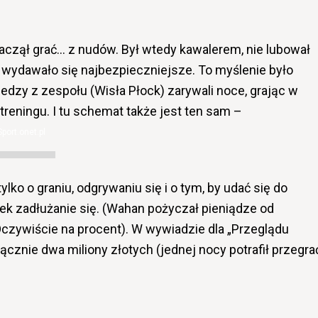
aczął grać… z nudów. Był wtedy kawalerem, nie lubował
 wydawało się najbezpieczniejsze. To myślenie było
oledzy z zespołu (Wisła Płock) zarywali noce, grając w
 treningu. I tu schemat także jest ten sam –
Sport.onet.pl
ylko o graniu, odgrywaniu się i o tym, by udać się do
tek zadłużanie się. (Wahan pożyczał pieniądze od
Oczywiście na procent). W wywiadzie dla „Przeglądu
łącznie dwa miliony złotych (jednej nocy potrafił przegra