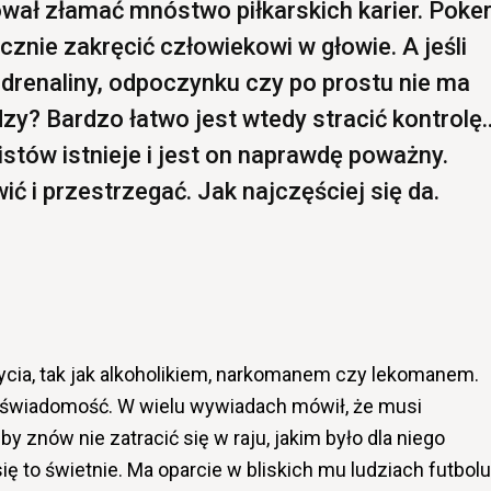
wał złamać mnóstwo piłkarskich karier. Poke
cznie zakręcić człowiekowi w głowie. A jeśli
adrenaliny, odpoczynku czy po prostu nie ma
dzy? Bardzo łatwo jest wtedy stracić kontrolę..
stów istnieje i jest on naprawdę poważny.
ć i przestrzegać. Jak najczęściej się da.
życia, tak jak alkoholikiem, narkomanem czy lekomanem.
ą świadomość. W wielu wywiadach mówił, że musi
by znów nie zatracić się w raju, jakim było dla niego
się to świetnie. Ma oparcie w bliskich mu ludziach futbolu