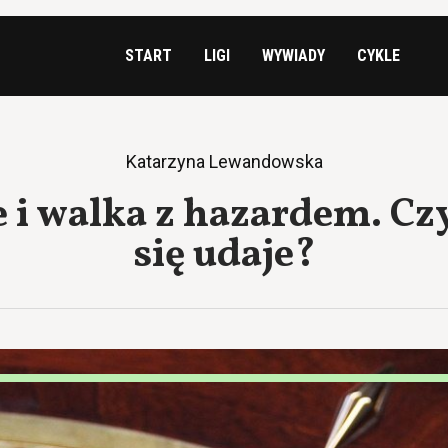
START
LIGI
WYWIADY
CYKLE
Katarzyna Lewandowska
e i walka z hazardem. Cz
się udaje?