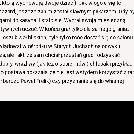
 którą wychowują dwoje dzieci). Jak w ogóle się to
hazard, jeszcze zanim został sławnym piłkarzem. Gdy by
gami do kasyna. I stało się. Wygrał swoją miesięczną
tywnych uczuć. W końcu grał tylko dla samego grania…
l oszukiwał bliskich, byle tylko móc dostać się do salonu
 wylądował w ośrodku w Starych Juchach na odwyku.
za, ale fakt, że sam chciał przestań grać i odzyskać
obry, wrażliwy (jak też o sobie mówi) chłopak i przykład
go postawa pokazała, że nie jest wstydem korzystać z ra
 bardzo Paweł Frelik) czy przyznanie się do własnej