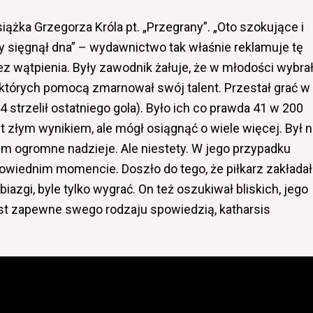
siążka Grzegorza Króla pt. „Przegrany”. „Oto szokujące i
ry sięgnął dna” – wydawnictwo tak właśnie reklamuje tę
ez wątpienia. Były zawodnik żałuje, że w młodości wybra
 z których pomocą zmarnował swój talent. Przestał grać w
4 strzelił ostatniego gola). Było ich co prawda 41 w 200
t złym wynikiem, ale mógł osiągnąć o wiele więcej. Był n
nim ogromne nadzieje. Ale niestety. W jego przypadku
owiednim momencie. Doszło do tego, że piłkarz zakładał
iazgi, byle tylko wygrać. On też oszukiwał bliskich, jego
jest zapewne swego rodzaju spowiedzią, katharsis