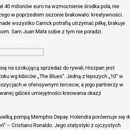
40 milionów euro na wzmocnienie środka pola, nie
czego w poprzednim sezonie brakowało: kreatywności.
 nade wszystko Carrick potrafią utrzymać piłkę, brakuje
ikom. Sam Juan Mata sobie z tym nie poradzi.
Maty po transferze do
ię na szokującą sprzedaż do rywali, Hiszpan jest
oku wg kibiców „The Blues”. Jedną z lepszych „10” w
 pozycjach w ofensywnym tercecie, a jego partnerzy w
wanej gdzieś umiejętności kreowania okazji
wielką pompą Memphis Depay. Holendra porównuje się d
ń” – Cristiano Ronaldo. Jego statystyki z ojczystych