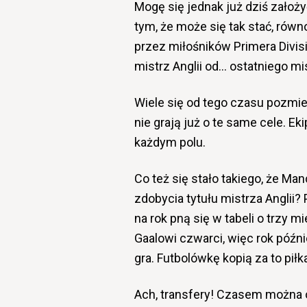
Mogę się jednak już dziś założyć
tym, że może się tak stać, rów
przez miłośników Primera Divisio
mistrz Anglii od… ostatniego m
Wiele się od tego czasu pozmie
nie grają już o te same cele. Ek
każdym polu.
Co też się stało takiego, że Ma
zdobycia tytułu mistrza Anglii? 
na rok pną się w tabeli o trzy 
Gaalowi czwarci, więc rok późni
gra. Futbolówkę kopią za to piłk
Ach, transfery! Czasem można o