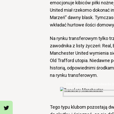
emocjonuje kibiców piłki nożnej
United miał rzekomo dokonać in
Marzeń” dawny blask. Tymczas
wkładać hurtowe ilości domowy
Na rynku transferowym tylko tr
zawodnika z listy życzeń: Real, 
Manchester United wymienia się w
Old Trafford utopia. Niedawne p
historią, odpowiednimi środkam
na rynku transferowym.
Transfery Eda Woodwarda (ź
własne)
Tego typu klubom pozostają dwa