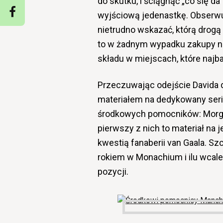
do skutku, i ściągnąć „co się da
wyjściową jedenastkę. Obserwuj
nietrudno wskazać, którą drog
to w żadnym wypadku zakupy na
składu w miejscach, które najb
Przeczuwając odejście Davida d
materiałem na dedykowany seri
środkowych pomocników: Morgan
pierwszy z nich to materiał na 
kwestią fanaberii van Gaala. Szc
rokiem w Monachium i ilu wcal
pozycji.