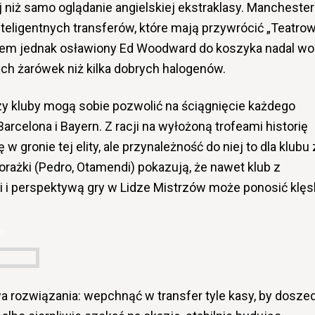
 niż samo oglądanie angielskiej ekstraklasy. Manchester
teligentnych transferów, które mają przywrócić „Teatrow
em jednak osławiony Ed Woodward do koszyka nadal wol
ch żarówek niż kilka dobrych halogenów.
zy kluby mogą sobie pozwolić na ściągnięcie każdego
Barcelona i Bayern. Z racji na wyłożoną trofeami historię
 gronie tej elity, ale przynależność do niej to dla klubu 
orażki (Pedro, Otamendi) pokazują, że nawet klub z
i i perspektywą gry w Lidze Mistrzów może ponosić klęs
r:
 rozwiązania: wepchnąć w transfer tyle kasy, by doszed