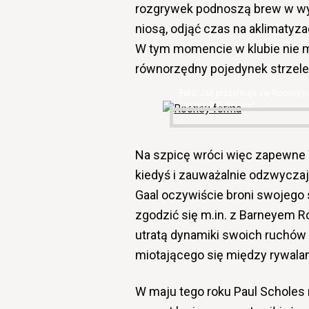
rozgrywek podnoszą brew w wyra
niosą, odjąć czas na aklimatyza
W tym momencie w klubie nie m
równorzędny pojedynek strzelec
Jak prezentuje się Rooney na
własne & flickr.com)
Na szpicę wróci więc zapewne W
kiedyś i zauważalnie odzwyczajon
Gaal oczywiście broni swojego s
zgodzić się m.in. z Barneyem R
utratą dynamiki swoich ruchów
miotającego się między rywalam
W maju tego roku Paul Scholes 