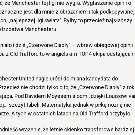
, że Manchester tej ligi nie wygra. Wygłaszanie opinii o
noznaczne jest dla mnie z obrażaniem i tak podkopywanej
n, „najlepszej ligi świata”. Byłby to przecież najsłabszy
istrzostwa Manchesteru.
niało i dziś „Czerwone Diabły” – wbrew obiegowej opinii
ipa z Old Trafford to w angielskim TOP4 ekipa odstająca 
nchester United nagle urósł do miana kandydata do
Przecież nie chodzi tylko o to, że „Czerwone Diabły” z ro
miejsca. Pod Davidem Moyesem siódmi, dzięki Louisowi va
ej… szczyt tabeli. Matematyka jednak w piłkę nożną nie
arze. A tych w ostatnich latach na Old Trafford przybyło.
dnieść wrażenie, że letnie okienko transferowe bardziej