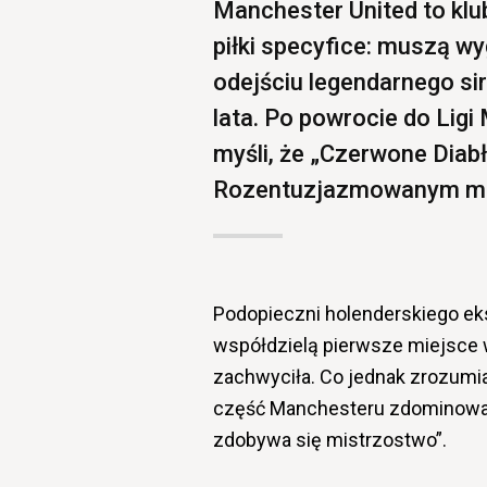
Manchester United to klub
piłki specyfice: muszą w
odejściu legendarnego si
lata. Po powrocie do Lig
myśli, że „Czerwone Diabł
Rozentuzjazmowanym mów
Podopieczni holenderskiego ek
współdzielą pierwsze miejsce w
zachwyciła. Co jednak zrozumi
część Manchesteru zdominował
zdobywa się mistrzostwo”.