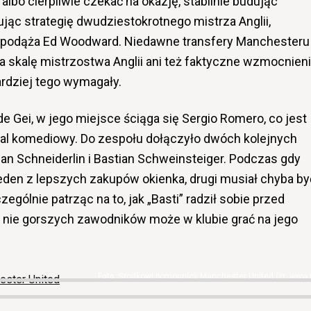
” albo cierpliwie czekać na okazję, stabilnie budując
ąc strategię dwudziestokrotnego mistrza Anglii,
ą podąża Ed Woodward. Niedawne transfery Manchesteru
 skalę mistrzostwa Anglii ani też faktyczne wzmocnien
ardziej tego wymagały.
e Gei, w jego miejsce ściąga się Sergio Romero, co jest
al komediowy. Do zespołu dołączyło dwóch kolejnych
 Schneiderlin i Bastian Schweinsteiger. Podczas gdy
jeden z lepszych zakupów okienka, drugi musiał chyba by
zególnie patrząc na to, jak „Basti” radził sobie przed
e nie gorszych zawodników może w klubie grać na jego
Środkowi pomocnicy Manchester United (źr: www