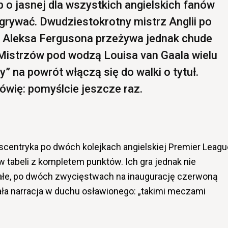
 o jasnej dla wszystkich angielskich fanów
ygrywać. Dwudziestokrotny mistrz Anglii po
r Aleksa Fergusona przeżywa jednak chude
i Mistrzów pod wodzą Louisa van Gaala wielu
y” na powrót włączą się do walki o tytuł.
ię: pomyślcie jeszcze raz.
scentryka po dwóch kolejkach angielskiej Premier Leagu
 tabeli z kompletem punktów. Ich gra jednak nie
ałe, po dwóch zwycięstwach na inaugurację czerwoną
a narracja w duchu osławionego: „takimi meczami