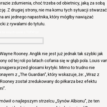
zie zdumienia, choć trzeba od obietnicy, jaką za sobą
cję. Z drugiej strony, nie ma komu tych sytuacji stwarzać
a ani jednego napastnika, który mógłby nawiązać
ki z rywalami do tytułu.
 tle innych rywali z TOP4? (źr:
ayne Rooney. Anglik nie jest już jednak tak szybki jak
y od tej roli po latach cofania się w głąb pola. Louis va
najpera przed głosami krytyki. Mimo to trudno nie
onayem z „The Guardian”, który wskazuje, że: „Wraz z
 Rooney został zredukowany do piłkarza bez efektu
i”.
mówił o najlepszym strzelcu „Synów Albionu”, że ten