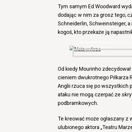
Tym samym Ed Woodward wydał 
dodając w nim za grosz tego, 
Schneiderlin, Schweinsteiger, a
kogoś, kto przekaże ją napastn
Spadek efektywności Juana 
Man Utd (źr: własne)
Od kiedy Mourinho zdecydował s
cieniem dwukrotnego Piłkarza R
Anglii rzuca się po wszystkich
ataku nie mogą czerpać ze skry
podbramkowych.
Te kreować może ogłaszany z 
ulubionego aktora „Teatru Marze