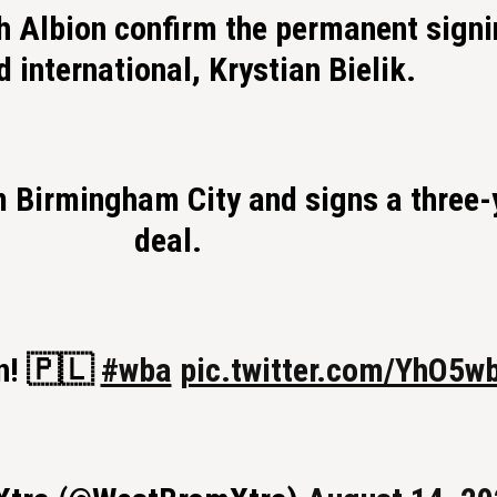
 Albion confirm the permanent signi
 international, Krystian Bielik.
om Birmingham City and signs a three-
deal.
n! 🇵🇱
#wba
pic.twitter.com/YhO5w