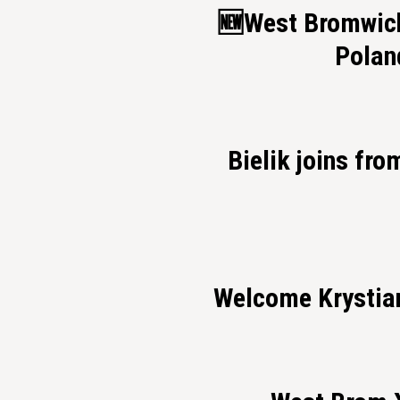
🆕West Bromwich
Poland
Bielik joins fr
Welcome Krystia