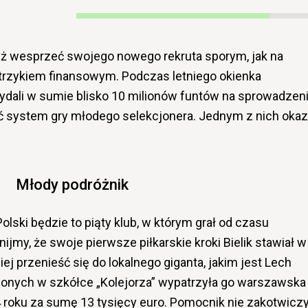
eż wesprzeć swojego nowego rekruta sporym, jak na
trzykiem finansowym. Podczas letniego okienka
ydali w sumie blisko 10 milionów funtów na sprowadzen
ić system gry młodego selekcjonera. Jednym z nich okaz
Młody podróżnik
olski będzie to piąty klub, w którym grał od czasu
jmy, że swoje pierwsze piłkarskie kroki Bielik stawiał w
ej przenieść się do lokalnego giganta, jakim jest Lech
onych w szkółce „Kolejorza” wypatrzyła go warszawska
 roku za sumę 13 tysięcy euro. Pomocnik nie zakotwiczy