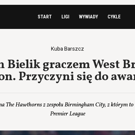
START
LIGI
WYWIADY
CYKLE
Kuba Barszcz
n Bielik graczem West 
on. Przyczyni się do aw
ię na The Hawthorns z zespołu Birmingham City, z którym to
Premier League