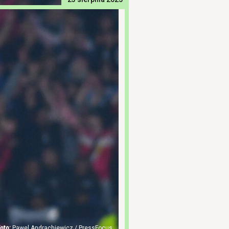
Pawel Andrachiewicz / PressFocus