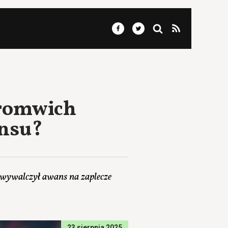
Bromwich
ansu?
 wywalczył awans na zaplecze
23 sierpnia 2025