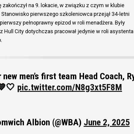
zakończył na 9. lokacie, w związku z czym w klubie
Stanowisko pierwszego szkoleniowca przejął 34-letni
o pierwszy pełnoprawny epizod w roli menadżera. Były
 Hull City dotychczas pracował jedynie w roli asystenta 
.
r new men’s first team Head Coach, R
💙🤍
pic.twitter.com/N8g3xt5F8M
omwich Albion (@WBA)
June 2, 2025