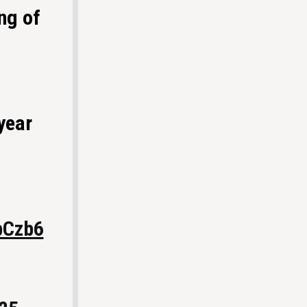
ng of
year
bCzb6