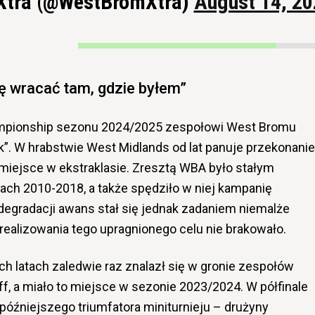
Xtra (@WestBromXtra)
August 14, 20
ę wracać tam, gdzie byłem”
ampionship sezonu 2024/2025 zespołowi West Bromu
k”. W hrabstwie West Midlands od lat panuje przekonanie
miejsce w ekstraklasie. Zresztą WBA było stałym
ach 2010-2018, a także spędziło w niej kampanię
degradacji awans stał się jednak zadaniem niemalże
zrealizowania tego upragnionego celu nie brakowało.
 latach zaledwie raz znalazł się w gronie zespołów
f, a miało to miejsce w sezonie 2023/2024. W półfinale
óźniejszego triumfatora miniturnieju – drużyny