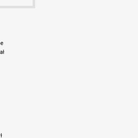
ie
ał
ł