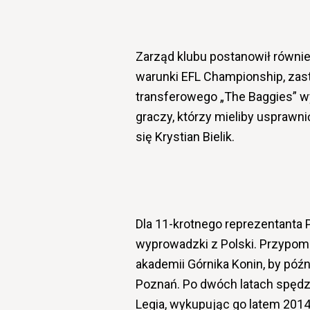
Zarząd klubu postanowił równi
warunki EFL Championship, zas
transferowego „The Baggies” w
graczy, którzy mieliby usprawn
się Krystian Bielik.
Dla 11-krotnego reprezentanta P
wyprowadzki z Polski. Przypomni
akademii Górnika Konin, by późni
Poznań. Po dwóch latach spędz
Legia, wykupując go latem 2014