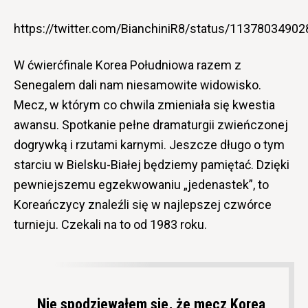
https://twitter.com/BianchiniR8/status/1137803490
W ćwierćfinale Korea Południowa razem z
Senegalem dali nam niesamowite widowisko.
Mecz, w którym co chwila zmieniała się kwestia
awansu. Spotkanie pełne dramaturgii zwieńczonej
dogrywką i rzutami karnymi. Jeszcze długo o tym
starciu w Bielsku-Białej będziemy pamiętać. Dzięki
pewniejszemu egzekwowaniu „jedenastek”, to
Koreańczycy znaleźli się w najlepszej czwórce
turnieju. Czekali na to od 1983 roku.
Nie spodziewałem sie, że mecz Korea