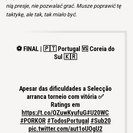
nią presje, nie pozwalać grać. Musze poprawić tę
taktykę, ale tak, tak miało być.
⚽ FINAL | 🇵🇹 Portugal 🆚 Coreia do
Sul 🇰🇷
Apesar das dificuldades a Selecção
arranca torneio com vitória ✅
Ratings em
https://t.co/QZuwKyufuG
#U20WC
#PORKOR
#TodosPortugal
#Sub20
pic.twitter.com/aut1oUOgU2