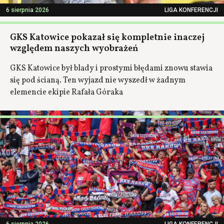
6 sierpnia 2026
LIGA KONFERENCJI
GKS Katowice pokazał się kompletnie inaczej
względem naszych wyobrażeń
GKS Katowice był blady i prostymi błędami znowu stawia
się pod ścianą. Ten wyjazd nie wyszedł w żadnym
elemencie ekipie Rafała Góraka
6 sierpnia 2026
LIGA KONFERENCJI