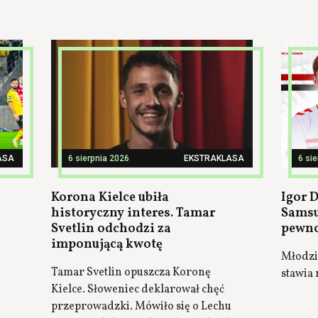
ASA
6 sierpnia 2026
EKSTRAKLASA
6 si
Korona Kielce ubiła
Igor 
historyczny interes. Tamar
Samsu
Svetlin odchodzi za
pewno
imponującą kwotę
Młodzi
Tamar Svetlin opuszcza Koronę
stawia 
Kielce. Słoweniec deklarował chęć
przeprowadzki. Mówiło się o Lechu