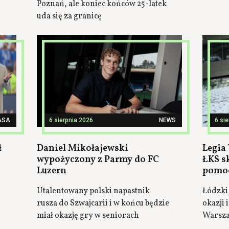
Poznań, ale koniec końców 25-latek
uda się za granicę
ASA
6 sierpnia 2026
NEWS
6 si
ł
Daniel Mikołajewski
Legia
wypożyczony z Parmy do FC
ŁKS s
Luzern
pomoc
Utalentowany polski napastnik
Łódzki
rusza do Szwajcarii i w końcu będzie
okazji
miał okazję gry w seniorach
Warsz