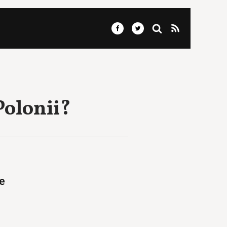
Polonii?
e