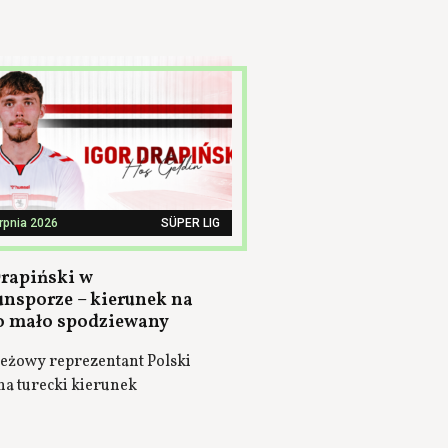
erpnia 2026
SÜPER LIG
Drapiński w
nsporze – kierunek na
 mało spodziewany
eżowy reprezentant Polski
na turecki kierunek