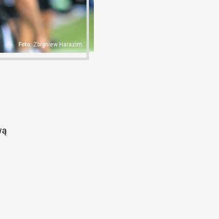
Zbigniew Harazim
wą