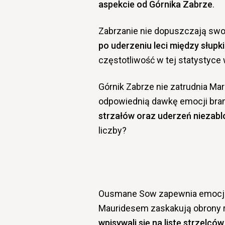
aspekcie od Górnika Zabrze
.
Zabrzanie nie dopuszczają swoi
po uderzeniu leci między słupk
częstotliwość w tej statystyce 
Górnik Zabrze nie zatrudnia Mar
odpowiednią dawkę emocji bra
strzałów oraz uderzeń niezabl
liczby?
Ousmane Sow zapewnia emocje 
Mauridesem zaskakują obrony r
wpisywali się na listę strzelc