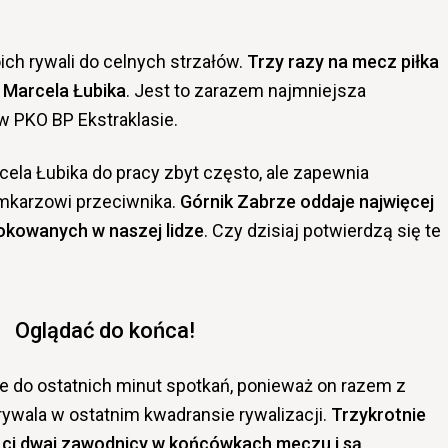
ch rywali do celnych strzałów.
Trzy razy na mecz piłka
i Marcela Łubika
. Jest to zarazem najmniejsza
w PKO BP Ekstraklasie.
cela Łubika do pracy zbyt często, ale zapewnia
mkarzowi przeciwnika.
Górnik Zabrze oddaje najwięcej
okowanych w naszej lidze
. Czy dzisiaj potwierdzą się te
Oglądać do końca!
do ostatnich minut spotkań, ponieważ on razem z
ywala w ostatnim kwadransie rywalizacji.
Trzykrotnie
ów ci dwaj zawodnicy w końcówkach meczu i są