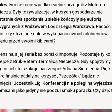
li w tym sezonie wpadki u siebie, przegrali z Motorem
ciecza. Były to rywalizacje, w których gospodarze nie
tatnie dwa spotkania u siebie kończyły się euforią
o wygranych z Widzewem Łódź i Legią Warszawa
. Radość
li po trzy strzelone gole w wykonaniu swoich ulubieńców.
zędu przed swoimi kibicami?
enalna, a jej seria bez porażki imponuje. Pozostaje tylko
jce z Bruk-Betem Termalicą Nieciecza. Gdy spojrzymy
acjach, to szokuje nas zespół Adriana Siemieńca. Pięć
tóre finalnie padały na korzyść „Pszczółek” bądź nie
nięcia.
Uczestnik Ligi Konferencji nie poległ na wyjeździe
misami jako jedyny nie poczuł smaku porażki
. Czy dziś 