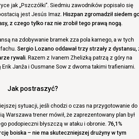
bryce jak „Pszczółki”. Siedmiu zawodników popisało się
postacią jest Jesús Imaz.
Hiszpan zgromadził siedem go
asy, z czego tylko raz nie zrobił tego prawą nogą
.
ansą na zdobywanie bramek zza pola karnego, a w tych
 fachu.
Sergio Lozano oddawał trzy strzały z dystansu, 
arze rywali
. Razem z Ivanem Zhelizką patrzą z góry na
ą Erik Janža i Ousmane Sow z dwoma takimi trafieniami.
Jak postraszyć?
iejszej sytuacji, jeśli chodzi o czas na przygotowanie do
ią Warszawa trener mówił, że zaprezentowany plan był
ego podopieczni błyszczą w ataku i obronie.
76,1%
cję boiska – nie ma skuteczniejszej drużyny w tym