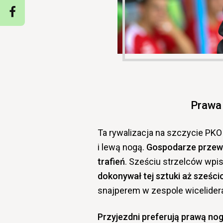
Prawa 
Ta rywalizacja na szczycie PKO 
i lewą nogą.
Gospodarze przewo
trafień
. Sześciu strzelców wpi
dokonywał tej sztuki aż sześci
snajperem w zespole wicelider
Przyjezdni preferują prawą nog