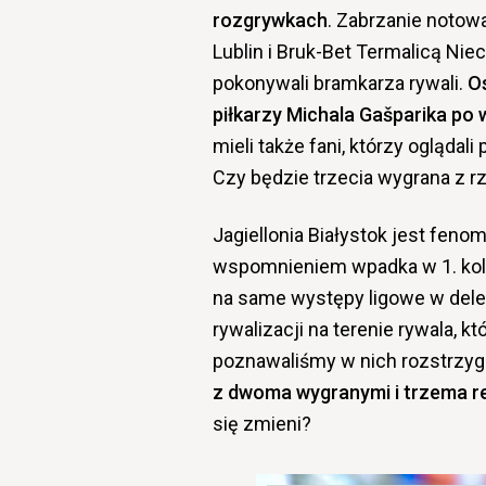
rozgrywkach
. Zabrzanie notowa
Lublin i Bruk-Bet Termalicą Nie
pokonywali bramkarza rywali.
Os
piłkarzy Michala Gašparika p
mieli także fani, którzy ogląda
Czy będzie trzecia wygrana z r
Jagiellonia Białystok jest fenom
wspomnieniem wpadka w 1. kole
na same występy ligowe w deleg
rywalizacji na terenie rywala, k
poznawaliśmy w nich rozstrzyg
z dwoma wygranymi i trzema re
się zmieni?