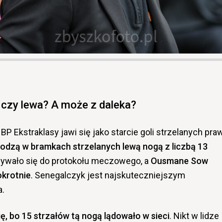
czy lewa? A może z daleka?
BP Ekstraklasy jawi się jako starcie goli strzelanych pra
dzą w bramkach strzelanych lewą nogą z liczbą 13
sywało się do protokołu meczowego, a
Ousmane Sow
okrotnie
. Senegalczyk jest najskuteczniejszym
a.
ę, bo 15 strzałów tą nogą lądowało w sieci
. Nikt w lidze