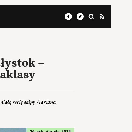
ałystok –
raklasy
niałą serię ekipy Adriana
26 października 2025