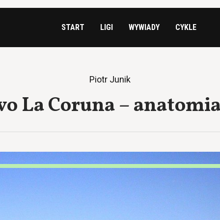
START
LIGI
WYWIADY
CYKLE
Piotr Junik
vo La Coruna – anatomi