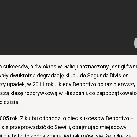
h sukcesów, a ów okres w Galicji naznaczony jest główn
ły dwukrotną degradację klubu do Segunda Division.
zy upadek, w 2011 roku, kiedy Deportivo po raz pierwszy
yższą klasę rozgrywkową w Hiszpanii, co zapoczątkowało
 dzisiaj.
2005 rok. Z klubu odchodzi ojciec sukcesów Deportivo –
ł się przeprowadzić do Sewilli, obejmując miejscowy
i nie były do końca znane, jednak mówi się, że piłkarze