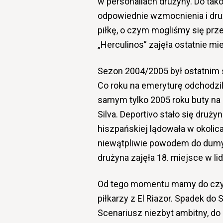
w personaliach drużyny. Do tako
odpowiednie wzmocnienia i dru
piłkę, o czym mogliśmy się prze
„Herculinos” zajęła ostatnie mie
Sezon 2004/2005 był ostatnim 
Co roku na emeryturę odchodzili 
samym tylko 2005 roku buty na k
Silva. Deportivo stało się drużyn
hiszpańskiej lądowała w okolicac
niewątpliwie powodem do dumy.
drużyna zajęła 18. miejsce w li
Od tego momentu mamy do czyn
piłkarzy z El Riazor. Spadek do
Scenariusz niezbyt ambitny, do k