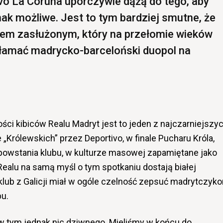
vo La Coruna uporczywie dążą do tego, aby
nak możliwe. Jest to tym bardziej smutne, że
bem zasłużonym, który na przełomie wieków
 złamać madrycko-barceloński duopol na
ci kibiców Realu Madryt jest to jeden z najczarniejszy
e „Królewskich” przez Deportivo, w finale Pucharu Króla,
 powstania klubu, w kulturze masowej zapamiętane jako
 Realu na samą myśl o tym spotkaniu dostają białej
k klub z Galicji miał w ogóle czelność zepsuć madrytczyk
bu.
o w tym jednak nic dziwnego. Mieliśmy w końcu do