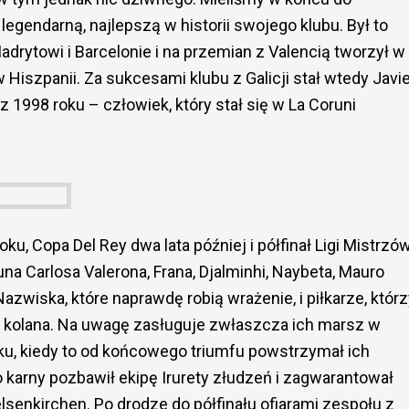
legendarną, najlepszą w historii swojego klubu. Był to
adrytowi i Barcelonie i na przemian z Valencią tworzył w
 Hiszpanii. Za sukcesami klubu z Galicji stał wtedy Javi
i z 1998 roku – człowiek, który stał się w La Coruni
ku, Copa Del Rey dwa lata później i półfinał Ligi Mistrzó
una Carlosa Valerona, Frana, Djalminhi, Naybeta, Mauro
 Nazwiska, które naprawdę robią wrażenie, i piłkarze, któr
na kolana. Na uwagę zasługuje zwłaszcza ich marsz w
ku, kiedy to od końcowego triumfu powstrzymał ich
rego karny pozbawił ekipę Irurety złudzeń i zagwarantował
lsenkirchen. Po drodze do półfinału ofiarami zespołu z