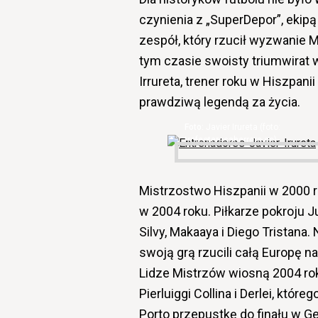
czynienia z „SuperDepor”, ekipą 
zespół, który rzucił wyzwanie M
tym czasie swoisty triumwirat w
Irrureta, trener roku w Hiszpani
prawdziwą legendą za życia.
Javier Irureta (foto:
trofeoteresaherrera.es)
Mistrzostwo Hiszpanii w 2000 ro
w 2004 roku. Piłkarze pokroju J
Silvy, Makaaya i Diego Tristana.
swoją grą rzucili całą Europę 
Lidze Mistrzów wiosną 2004 ro
Pierluiggi Collina i Derlei, któ
Porto przepustkę do finału w Ge