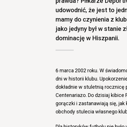
prawda? Piłkarze Deporti
udowodnić, że jest to jed
mamy do czynienia z klu
jako jedyny był w stanie
dominację w Hiszpanii.
6 marca 2002 roku. W świadomoś
dni w historii klubu. Upokorzeni
dokładnie w stuletnią rocznicę
Centenariazo. Do dzisiaj kibice
gorączki i zastanawiają się, ja
obchody stulecia własnego klu
Dla historyków futbolu nie był