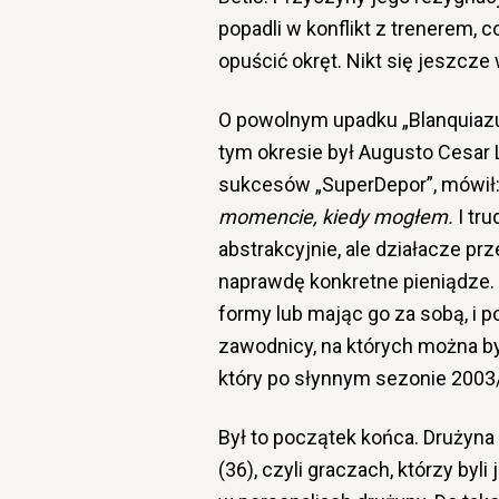
popadli w konflikt z trenerem, 
opuścić okręt. Nikt się jeszcze
O powolnym upadku „Blanquiazu
tym okresie był Augusto Cesar 
sukcesów „SuperDepor”, mówił
momencie, kiedy mogłem.
I tru
abstrakcyjnie, ale działacze pr
naprawdę konkretne pieniądze. 
formy lub mając go za sobą, i p
zawodnicy, na których można był
który po słynnym sezonie 2003/
Był to początek końca. Drużyna op
(36), czyli graczach, którzy byli