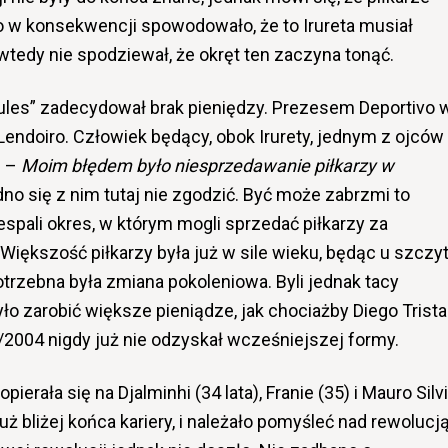
co w konsekwencji spowodowało, że to Irureta musiał
 wtedy nie spodziewał, że okręt ten zaczyna tonąć.
les” zadecydował brak pieniędzy. Prezesem Deportivo 
Lendoiro. Człowiek będący, obok Irurety, jednym z ojców
: –
Moim błędem było niesprzedawanie piłkarzy w
dno się z nim tutaj nie zgodzić. Być może zabrzmi to
zespali okres, w którym mogli sprzedać piłkarzy za
Większość piłkarzy była już w sile wieku, będąc u szczy
otrzebna była zmiana pokoleniowa. Byli jednak tacy
o zarobić większe pieniądze, jak chociażby Diego Trista
2004 nigdy już nie odzyskał wcześniejszej formy.
ierała się na Djalminhi (34 lata), Franie (35) i Mauro Silv
 już bliżej końca kariery, i należało pomyśleć nad rewolucj