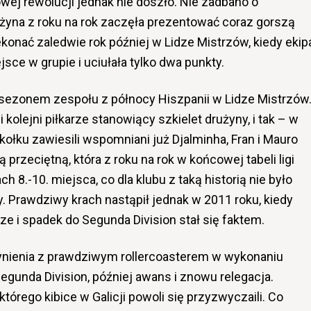
wej rewolucji jednak nie doszło. Nie zadbano o
żyna z roku na rok zaczęła prezentować coraz gorszą
konać zaledwie rok później w Lidze Mistrzów, kiedy ekip
jsce w grupie i uciułała tylko dwa punkty.
sezonem zespołu z północy Hiszpanii w Lidze Mistrzów
kolejni piłkarze stanowiący szkielet drużyny, i tak – w
ołku zawiesili wspomniani już Djalminha, Fran i Mauro
ą przeciętną, która z roku na rok w końcowej tabeli ligi
h 8.-10. miejsca, co dla klubu z taką historią nie było
 Prawdziwy krach nastąpił jednak w 2011 roku, kiedy
dze i spadek do Segunda Division stał się faktem.
ienia z prawdziwym rollercoasterem w wykonaniu
 Segunda Division, później awans i znowu relegacja.
tórego kibice w Galicji powoli się przyzwyczaili. Co