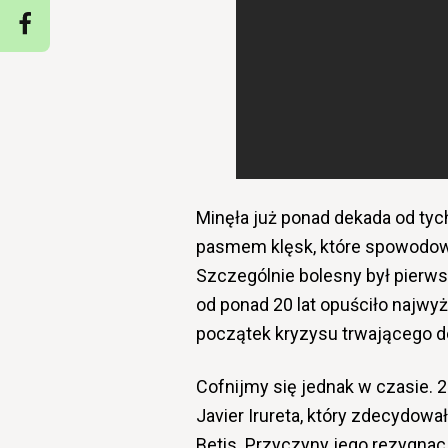
Minęła już ponad dekada od tyc
pasmem klęsk, które spowodowa
Szczególnie bolesny był pierws
od ponad 20 lat opuściło najw
początek kryzysu trwającego do
Cofnijmy się jednak w czasie. 
Javier Irureta, który zdecydowa
Betis. Przyczyny jego rezygnacj