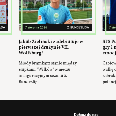
ASA
7 sierpnia 2026
2. BUNDESLIGA
7 si
Jakub Zieliński zadebiutuje w
STS P
pierwszej drużynie VfL
gry i
Wolfsburg!
emocj
Młody bramkarz stanie między
Czołow
słupkami "Wilków" w meczu
walkę o
inauguracyjnym sezonu 2.
zabrak
Bundesligi
potenc
Dołącz do nas