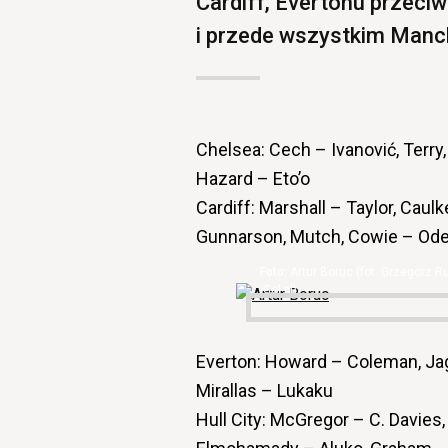
Cardiff, Evertonu przeciw
i przede wszystkim Manc
Chelsea: Cech – Ivanović, Terry,
Hazard – Eto’o
Cardiff: Marshall – Taylor, Caul
Gunnarson, Mutch, Cowie – Od
Artur Boruc (fot. Grzegorz R
iGol.pl)
Everton: Howard – Coleman, Jagi
Mirallas – Lukaku
Hull City: McGregor – C. Davies,