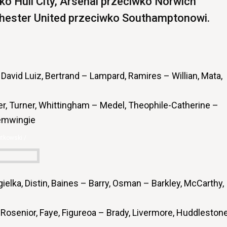
ko Hull City, Arsenal przeciwko Norwich
hester United przeciwko Southamptonowi.
 David Luiz, Bertrand – Lampard, Ramires – Willian, Mata,
ker, Turner, Whittingham – Medel, Theophile-Catherine –
emwingie
utkowski /
elka, Distin, Baines – Barry, Osman – Barkley, McCarthy,
 Rosenior, Faye, Figureoa – Brady, Livermore, Huddlestone