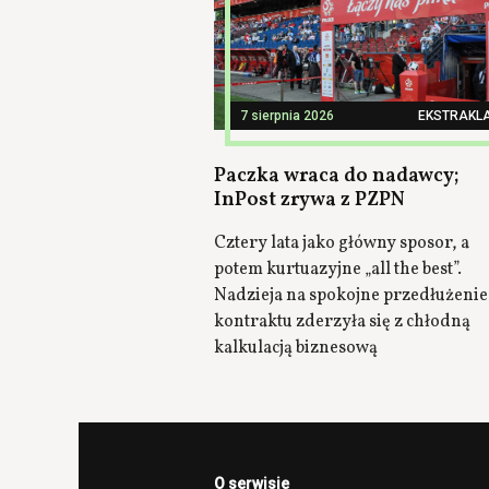
7 sierpnia 2026
EKSTRAKL
Paczka wraca do nadawcy;
InPost zrywa z PZPN
Cztery lata jako główny sposor, a
potem kurtuazyjne „all the best”.
Nadzieja na spokojne przedłużenie
kontraktu zderzyła się z chłodną
kalkulacją biznesową
O serwisie