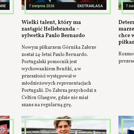
INNE
7 sierpnia 2026
EKSTRAKLASA
7 si
Wielki talent, który ma
Deter
zastąpić Hellebranda –
marze
sylwetka Paulo Bernardo
chce 
piłka
Nowym piłkarzem Górnika Zabrze
Rozmow
został 24-letni Paulo Bernardo.
prezes
Portugalski pomocnik jest
wychowankiem Benfiki, a w
przeszłości występował w
młodzieżowych reprezentacjach
Portugalii. Do Zabrza przychodzi z
Celticu Glasgow, gdzie nie miał
szans na regularną grę.