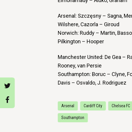
Elmohamady – Aluko, Graham
Arsenal: Szczęsny – Sagna, Mert
Wilshere, Cazorla – Giroud
Norwich: Ruddy – Martin, Basso
Pilkington – Hooper
Manchester United: De Gea – Rafa
Rooney, van Persie
Southampton: Boruc – Clyne, Fon
Davis – Osvaldo, J. Rodriguez
Arsenal
Cardiff City
Chelsea FC
Southampton