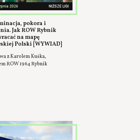
erpnia 2026
NIŻSZE LIGI
minacja, pokora i
nia. Jak ROW Rybnik
wracać na mapę
rskiej Polski [WYWIAD]
a z Karolem Kuśka,
em ROW 1964 Rybnik