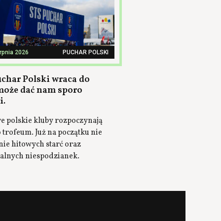
erpnia 2026
PUCHAR POLSKI
uchar Polski wraca do
 może dać nam sporo
i.
e polskie kluby rozpoczynają
 trofeum. Już na początku nie
nie hitowych starć oraz
jalnych niespodzianek.