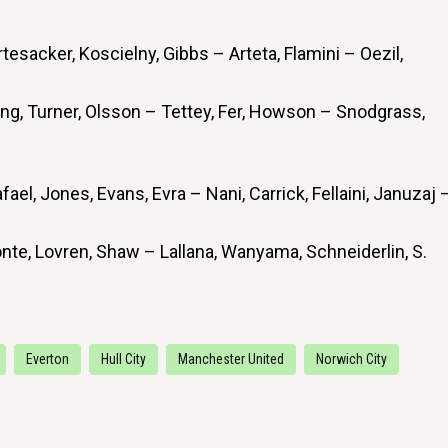
esacker, Koscielny, Gibbs – Arteta, Flamini – Oezil,
ng, Turner, Olsson – Tettey, Fer, Howson – Snodgrass,
el, Jones, Evans, Evra – Nani, Carrick, Fellaini, Januzaj 
te, Lovren, Shaw – Lallana, Wanyama, Schneiderlin, S.
Everton
Hull City
Manchester United
Norwich City