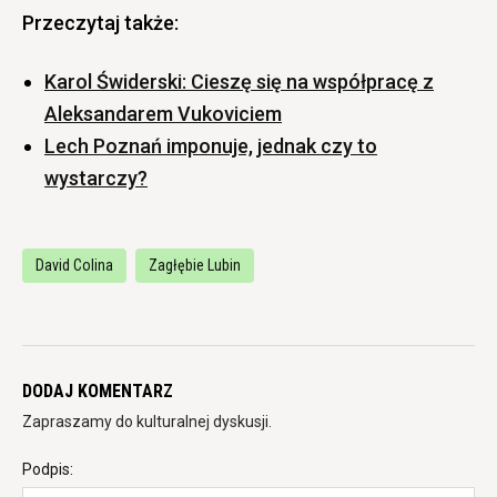
Przeczytaj także:
Karol Świderski: Cieszę się na współpracę z
Aleksandarem Vukoviciem
Lech Poznań imponuje, jednak czy to
wystarczy?
David Colina
Zagłębie Lubin
DODAJ KOMENTARZ
Zapraszamy do kulturalnej dyskusji.
Podpis: