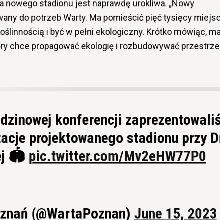
ja nowego stadionu jest naprawdę urokliwa. „Nowy
any do potrzeb Warty. Ma pomieścić pięć tysięcy miejsc
 roślinnością i być w pełni ekologiczny. Krótko mówiąc, m
tóry chce propagować ekologię i rozbudowywać przestrz
dzinowej konferencji zaprezentowali
zacje projektowanego stadionu przy D
ej 🏟
pic.twitter.com/Mv2eHW77P0
oznań (@WartaPoznan)
June 15, 2023