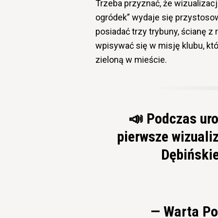
Trzeba przyznać, że wizualizac
ogródek” wydaje się przystosow
posiadać trzy trybuny, ścianę z
wpisywać się w misję klubu, k
zieloną w mieście.
📣 Podczas uro
pierwsze wizuali
Dębiński
— Warta P