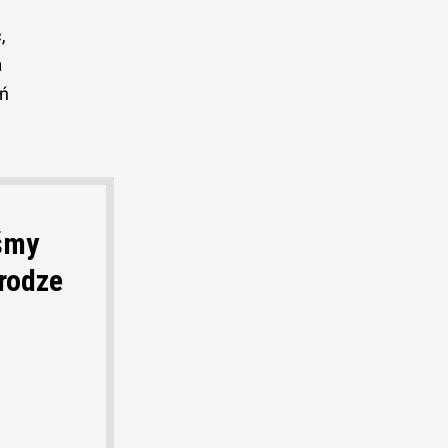
,
a
eń
śmy
rodze