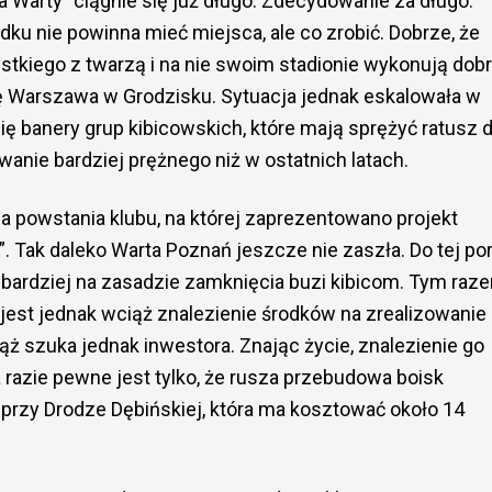
la Warty” ciągnie się już długo. Zdecydowanie za długo.
ku nie powinna mieć miejsca, ale co zrobić. Dobrze, że
stkiego z twarzą i na nie swoim stadionie wykonują dob
ę Warszawa w Grodzisku. Sytuacja jednak eskalowała w
ię banery grup kibicowskich, które mają sprężyć ratusz 
owanie bardziej prężnego niż w ostatnich latach.
a powstania klubu, na której zaprezentowano projekt
. Tak daleko Warta Poznań jeszcze nie zaszła. Do tej po
 to bardziej na zasadzie zamknięcia buzi kibicom. Tym raz
jest jednak wciąż znalezienie środków na zrealizowanie
ąż szuka jednak inwestora. Znając życie, znalezienie go
a razie pewne jest tylko, że rusza przebudowa boisk
przy Drodze Dębińskiej, która ma kosztować około 14