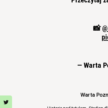
📸
@
pi
— Warta P
Warta Pozn