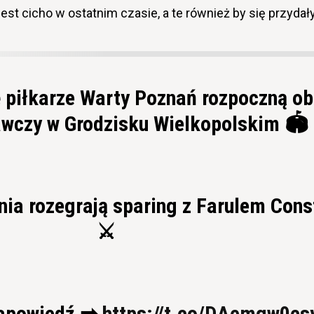
est cicho w ostatnim czasie, a te również by się przydały
ę piłkarze Warty Poznań rozpoczną o
wczy w Grodzisku Wielkopolskim 🏟
nia rozegrają sparing z Farulem Con
⚔
zapowiedź ➡
https://t.co/DAemgw0cs