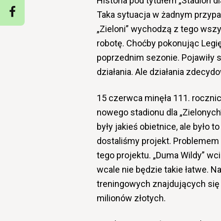
Historia pod tytułem „Stadion d
Taka sytuacja w żadnym przypad
„Zieloni” wychodzą z tego wszy
robotę. Choćby pokonując Legi
poprzednim sezonie. Pojawiły s
działania. Ale działania zdecyd
15 czerwca minęła 111. rocznic
nowego stadionu dla „Zielonych”
były jakieś obietnice, ale było
dostaliśmy projekt. Problemem 
tego projektu. „Duma Wildy” wci
wcale nie będzie takie łatwe. N
treningowych znajdujących się 
milionów złotych.