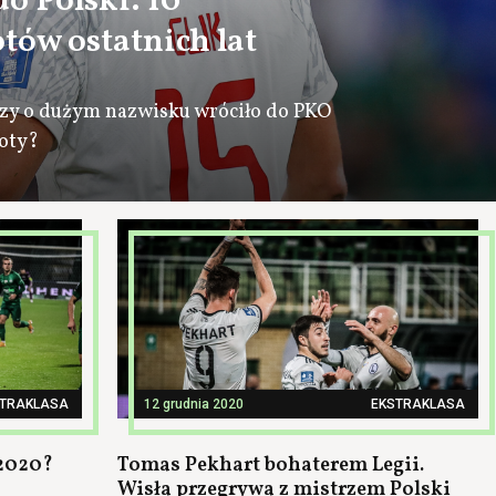
o Polski. 10
tów ostatnich lat
arzy o dużym nazwisku wróciło do PKO
roty?
STRAKLASA
12 grudnia 2020
EKSTRAKLASA
 2020?
Tomas Pekhart bohaterem Legii.
Wisła przegrywa z mistrzem Polski