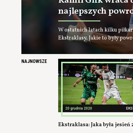
Kamil Glik wraca d
najlepszych powro
W ostatnich latach kilku piłk
Ekstraklasy. Jakie to były pow
NAJNOWSZE
20 grudnia 2020
EK
Ekstraklasa: Jaka była jesień